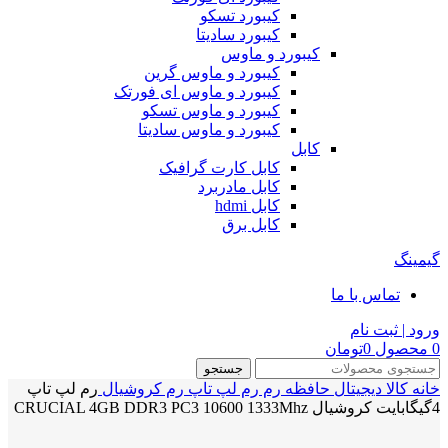
کیبورد تسکو
کیبورد سادیتا
کیبورد و ماوس
کیبورد و ماوس گرین
کیبورد و ماوس ای فورتک
کیبورد و ماوس تسکو
کیبورد و ماوس سادیتا
کابل
کابل کارت گرافیک
کابل مادربرد
کابل hdmi
کابل برق
گیمینگ
تماس با ما
ورود | ثبت نام
0
محصول
0
تومان
جستجو
خانه
کالا دیجیتال
حافظه رم
رم لپ تاپ
رم کروشیال
رم لپ تاپ
4گیگابایت کروشیال CRUCIAL 4GB DDR3 PC3 10600 1333Mhz