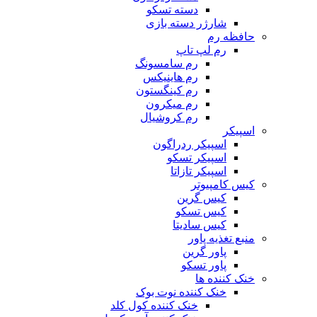
دسته تسکو
شارژر دسته بازی
حافظه رم
رم لپ تاپ
رم سامسونگ
رم هاینیکس
رم کینگستون
رم میکرون
رم کروشیال
اسپیکر
اسپیکر ردراگون
اسپیکر تسکو
اسپیکر تازاتا
کیس کامپیوتر
کیس گرین
کیس تسکو
کیس سادیتا
منبع تغذیه‌ پاور
پاور گرین
پاور تسکو
خنک کننده ها
خنک کننده نوت بوک
خنک کننده کول کلد