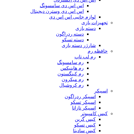
اس اس دی سامسونگ
اس اس دی وسترن دیجیتال
لوازم جانبی اس اس دی
تجهیزات بازی
دسته بازی
دسته ردراگون
دسته تسکو
شارژر دسته بازی
حافظه رم
رم لپ تاپ
رم سامسونگ
رم هاینیکس
رم کینگستون
رم میکرون
رم کروشیال
اسپیکر
اسپیکر ردراگون
اسپیکر تسکو
اسپیکر تازاتا
کیس کامپیوتر
کیس گرین
کیس تسکو
کیس سادیتا