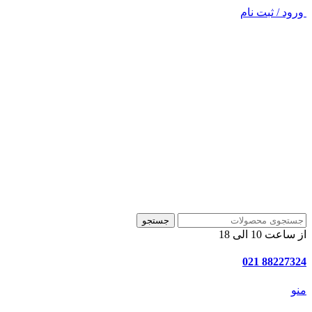
ورود / ثبت نام
جستجو
از ساعت 10 الی 18
88227324 021
منو