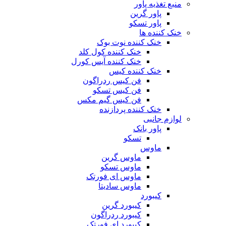
منبع تغذیه‌ پاور
پاور گرین
پاور تسکو
خنک کننده ها
خنک کننده نوت بوک
خنک کننده کول کلد
خنک کننده آیس کورل
خنک کننده کیس
فن کیس ردراگون
فن کیس تسکو
فن کیس گیم مکس
خنک کننده پردازنده
لوازم جانبی
پاور بانک
تسکو
ماوس
ماوس گرین
ماوس تسکو
ماوس ای فورتک
ماوس سادیتا
کیبورد
کیبورد گرین
کیبورد ردراگون
کیبورد ای فورتک