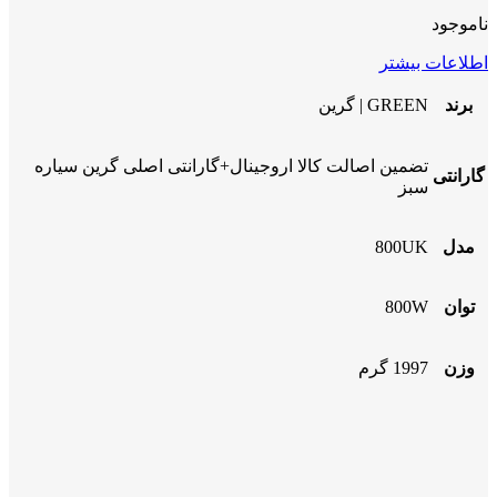
ناموجود
اطلاعات بیشتر
برند
GREEN | گرین
تضمین اصالت کالا اروجینال+گارانتی اصلی گرین سیاره
گارانتی
سبز
مدل
800UK
توان
800W
وزن
1997 گرم