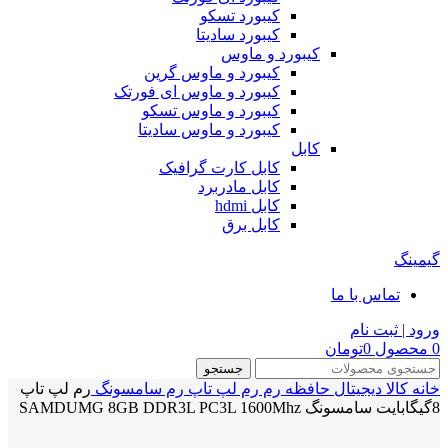
کیبورد تسکو
کیبورد سادیتا
کیبورد و ماوس
کیبورد و ماوس گرین
کیبورد و ماوس ای فورتک
کیبورد و ماوس تسکو
کیبورد و ماوس سادیتا
کابل
کابل کارت گرافیک
کابل مادربرد
کابل hdmi
کابل برق
گیمینگ
تماس با ما
ورود | ثبت نام
0
محصول
0
تومان
جستجو
خانه
کالا دیجیتال
حافظه رم
رم لپ تاپ
رم سامسونگ
رم لپ تاپ
8گیگابایت سامسونگ SAMDUMG 8GB DDR3L PC3L 1600Mhz