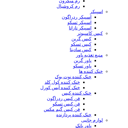
رم میکرون
رم کروشیال
اسپیکر
اسپیکر ردراگون
اسپیکر تسکو
اسپیکر تازاتا
کیس کامپیوتر
کیس گرین
کیس تسکو
کیس سادیتا
منبع تغذیه‌ پاور
پاور گرین
پاور تسکو
خنک کننده ها
خنک کننده نوت بوک
خنک کننده کول کلد
خنک کننده آیس کورل
خنک کننده کیس
فن کیس ردراگون
فن کیس تسکو
فن کیس گیم مکس
خنک کننده پردازنده
لوازم جانبی
پاور بانک