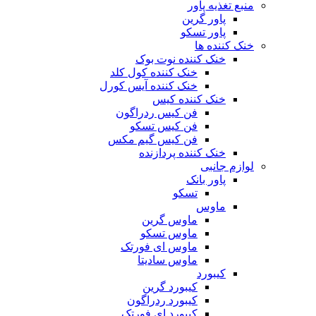
منبع تغذیه‌ پاور
پاور گرین
پاور تسکو
خنک کننده ها
خنک کننده نوت بوک
خنک کننده کول کلد
خنک کننده آیس کورل
خنک کننده کیس
فن کیس ردراگون
فن کیس تسکو
فن کیس گیم مکس
خنک کننده پردازنده
لوازم جانبی
پاور بانک
تسکو
ماوس
ماوس گرین
ماوس تسکو
ماوس ای فورتک
ماوس سادیتا
کیبورد
کیبورد گرین
کیبورد ردراگون
کیبورد ای فورتک