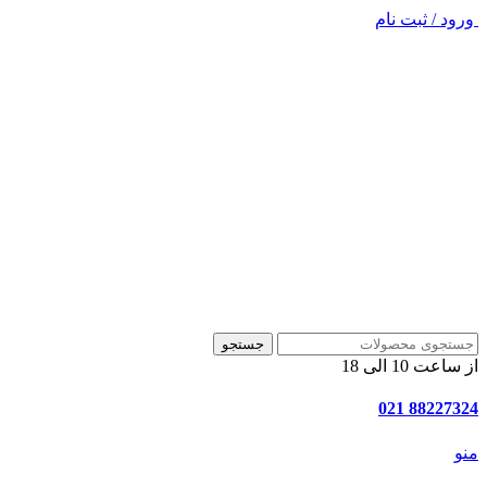
ورود / ثبت نام
جستجو
از ساعت 10 الی 18
88227324 021
منو