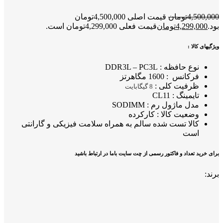
4,500,000
تومان
قیمت اصلی 4,500,000تومان
بود.
4,299,000
تومان
قیمت فعلی 4,299,000تومان است.
ویژگیهای کالا :
نوع حافظه : DDR3L – PC3L
فرکانس : 1600 مگاهرتز
ظرفیت کلی :
8 گیگابایت
تایمینگ : CL11
مدل ماژول رم : SODIMM
وضعیت کالا : کارکرده
کالا تست شده سالم به همراه سلامت فیزیکی و گارانتی
است
برای خرید تعداد و فاکتور رسمی از چت سایت باما در ارتباط باشید
برند: