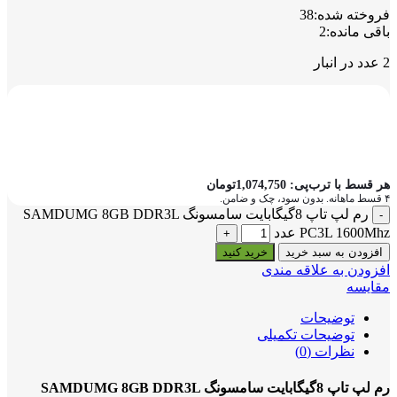
فروخته شده:
38
باقی مانده:
2
2 عدد در انبار
هر قسط با ترب‌پی:
1,074,750
تومان
۴ قسط ماهانه. بدون سود، چک و ضامن.
رم لپ تاپ 8گیگابایت سامسونگ SAMDUMG 8GB DDR3L
PC3L 1600Mhz عدد
افزودن به سبد خرید
خرید کنید
افزودن به علاقه مندی
مقایسه
توضیحات
توضیحات تکمیلی
نظرات (0)
رم لپ تاپ 8گیگابایت سامسونگ SAMDUMG 8GB DDR3L