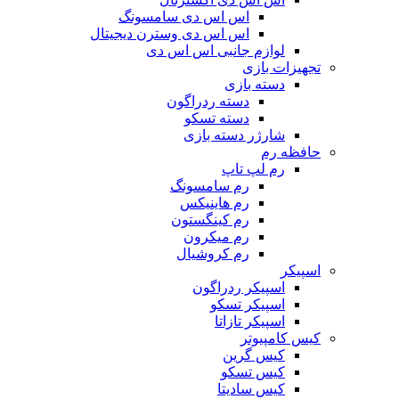
اس اس دی سامسونگ
اس اس دی وسترن دیجیتال
لوازم جانبی اس اس دی
تجهیزات بازی
دسته بازی
دسته ردراگون
دسته تسکو
شارژر دسته بازی
حافظه رم
رم لپ تاپ
رم سامسونگ
رم هاینیکس
رم کینگستون
رم میکرون
رم کروشیال
اسپیکر
اسپیکر ردراگون
اسپیکر تسکو
اسپیکر تازاتا
کیس کامپیوتر
کیس گرین
کیس تسکو
کیس سادیتا