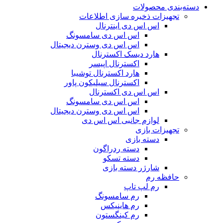
دسته‌بندی محصولات
تجهیزات ذخیره سازی اطلاعات
اس اس دی اینترنال
اس اس دی سامسونگ
اس اس دی وسترن دیجیتال
هارد دیسک اکسترنال
اکسترنال اپیسر
هارد اکسترنال توشیبا
اکسترنال سیلیکون پاور
اس اس دی اکسترنال
اس اس دی سامسونگ
اس اس دی وسترن دیجیتال
لوازم جانبی اس اس دی
تجهیزات بازی
دسته بازی
دسته ردراگون
دسته تسکو
شارژر دسته بازی
حافظه رم
رم لپ تاپ
رم سامسونگ
رم هاینیکس
رم کینگستون