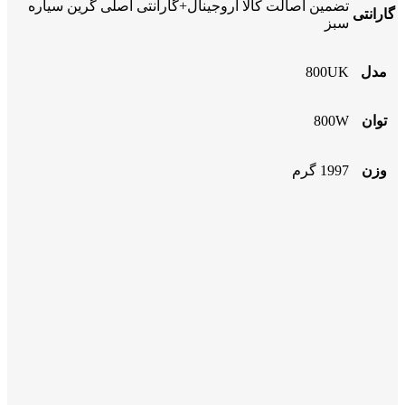
تضمین اصالت کالا اروجینال+گارانتی اصلی گرین سیاره
گارانتی
سبز
مدل
800UK
توان
800W
وزن
1997 گرم