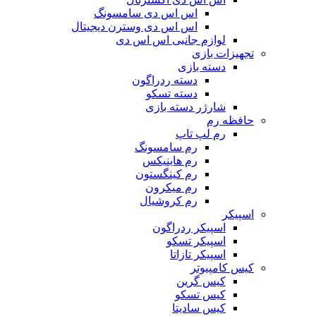
اس اس دی سامسونگ
اس اس دی وسترن دیجیتال
لوازم جانبی اس اس دی
تجهیزات بازی
دسته بازی
دسته ردراگون
دسته تسکو
شارژر دسته بازی
حافظه رم
رم لپ تاپ
رم سامسونگ
رم هاینیکس
رم کینگستون
رم میکرون
رم کروشیال
اسپیکر
اسپیکر ردراگون
اسپیکر تسکو
اسپیکر تازاتا
کیس کامپیوتر
کیس گرین
کیس تسکو
کیس سادیتا