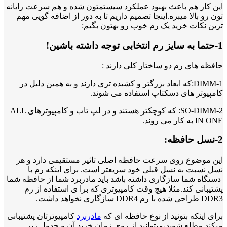
این کار هم باعث بهبود عملکرد سیستمتون شده و هم سرعت رایانه
تون رو بالا میبره.اینجا تصمیم داریم تا به دور از اضافه گویی مهم
ترین نکات خرید یک رم خوب رو بهتون بگیم:
1-حتما به سایز رم انتخابی توجه داشته باشین!
حافظه های رم دو ساختار کلی دارند :
1-DIMM:که ابعاد بزرگتر و کشیده تری دارند و به همین دلیل در
کامپیوتر های دسکتاپ استفاده می شوند.
2-SO-DIMM: که کوچکتر هستند و در لپ تاب و کامپیوترهای ALL
IN ONE به کار می روند.
2-نسل حافظه:
این موضوع روی سرعت حافظه اصلی تاثیر مستقیمی دارد و هر
نسل نسبت به نسل قبلی خود سریعتر است. برای اینکه رم با
دستگاه شما سازگاری داشته باشد باید مادربرد شما از حافظه شما
پشتیبانی کند.مثلا هیچ وقت کامپیوتری که برا ی استفاده از رم
DDR3 طراحی شده با رم DDR4 سازگاری نخواهد داشت.
برای اینکه بتونید از نوع حافظه ای که
مادربرد
کامپیوترتان پشتیبانی
میکند مطلع شوید،میتوانید از روی زمان خرید آن و جدول زیر