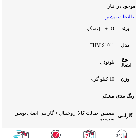
موجود در انبار
اطلاعات بیشتر
برند
TSCO | تسکو
مدل
THM S1011
نوع
بلوتوثی
اتصال
وزن
10 کیلو گرم
رنگ بندی
مشکی
تضمین اصالت کالا اروجینال + گارانتی اصلی توسن
گارانتی
سیستم