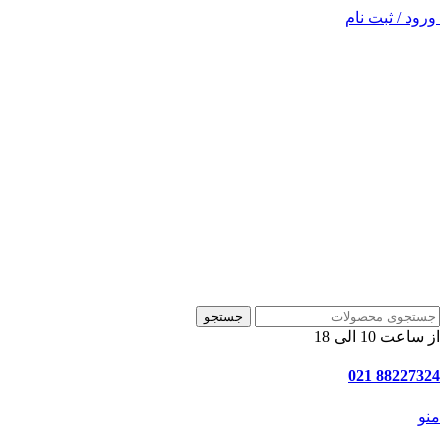
ورود / ثبت نام
جستجو
از ساعت 10 الی 18
88227324 021
منو