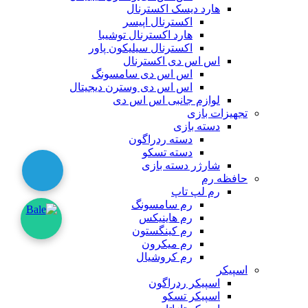
هارد دیسک اکسترنال
اکسترنال اپیسر
هارد اکسترنال توشیبا
اکسترنال سیلیکون پاور
اس اس دی اکسترنال
اس اس دی سامسونگ
اس اس دی وسترن دیجیتال
لوازم جانبی اس اس دی
تجهیزات بازی
دسته بازی
دسته ردراگون
دسته تسکو
شارژر دسته بازی
حافظه رم
رم لپ تاپ
رم سامسونگ
رم هاینیکس
رم کینگستون
رم میکرون
رم کروشیال
اسپیکر
اسپیکر ردراگون
اسپیکر تسکو