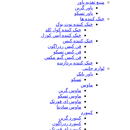
منبع تغذیه‌ پاور
پاور گرین
پاور تسکو
خنک کننده ها
خنک کننده نوت بوک
خنک کننده کول کلد
خنک کننده آیس کورل
خنک کننده کیس
فن کیس ردراگون
فن کیس تسکو
فن کیس گیم مکس
خنک کننده پردازنده
لوازم جانبی
پاور بانک
تسکو
ماوس
ماوس گرین
ماوس تسکو
ماوس ای فورتک
ماوس سادیتا
کیبورد
کیبورد گرین
کیبورد ردراگون
کیبورد ای فورتک