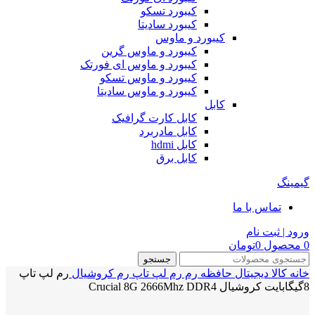
کیبورد تسکو
کیبورد سادیتا
کیبورد و ماوس
کیبورد و ماوس گرین
کیبورد و ماوس ای فورتک
کیبورد و ماوس تسکو
کیبورد و ماوس سادیتا
کابل
کابل کارت گرافیک
کابل مادربرد
کابل hdmi
کابل برق
گیمینگ
تماس با ما
ورود | ثبت نام
0
محصول
0
تومان
جستجو
خانه
کالا دیجیتال
حافظه رم
رم لپ تاپ
رم کروشیال
رم لپ تاپ
8گیگابایت کروشیال Crucial 8G 2666Mhz DDR4