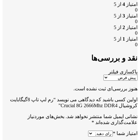
امتیاز
4
از 5
0
امتیاز
3
از 5
0
امتیاز
2
از 5
0
امتیاز
1
از 5
0
نقد و بررسی‌ها
پاکسازی فیلتر
هنوز بررسی‌ای ثبت نشده است.
اولین کسی باشید که دیدگاهی می نویسد “رم لپ تاپ 8گیگابایت
کروشیال Crucial 8G 2666Mhz DDR4”
نشانی ایمیل شما منتشر نخواهد شد.
بخش‌های موردنیاز
علامت‌گذاری شده‌اند
*
امتیاز شما
*