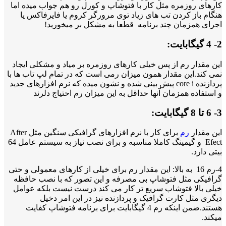
کارهای روزمره مثل کار با فتوشاپ و کورل رو هم جواب میده اما
هنگام باز کردن تب های زیاد توی مرورگر کروم یا فایرفاکس یا
اجرای همزمان چند برنامه قطعا به مشکل بر میخورید!
2- 4 گیگابایت:
این مقدار رم از پس خیلی کارهای روزمره بر میاد و مشکلی ایجاد
نمی کند.این مقدار همون میزان رمی است که در تمام لپ تاب ها با
پردازنده core i پیش بینی شده و نشون میده که نرم افزارهای جدید
و استفاده همزمان آنها حداقل به این میزان رم احتیاج دلرند
3- 6 تا 8 گیگابایت:
این مقدار
رم
برای کار با نرم افزارهای گرافیکی سنگین مثل After
Efect و گیمینگ کاملا مناسبه و برای نصب نیاز به سیستم عامل 64
بیتی دارد.
4-رم 16 به بالا: این مقدار رم برای خیلی از کارهای معمولی و حتی
گرافیکی مثل فتوشاپ بی مصرفه و این تصور که با نصب حافظه
خیلی بالا فتوشاپ سریع تر کار می کند درست نیست بلکه عوامل
دیگری مثل کارت گرافیک و پردازنده نیز در این امر دخیل
هستند.ضمن اینکه رم 4 گیگابایت برای برنامه فتوشاپ کفایت
میکند.