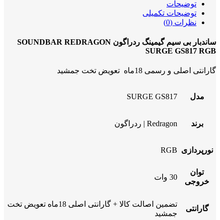
توضیحات
توضیحات تکمیلی
نظرات (0)
ساندبار بی سیم گیمینگ ردراگون SOUNDBAR REDRAGON
SURGE GS817 RGB
گارانتی اصلی و رسمی 18ماه تعویض تخت جمشید
مدل
SURGE GS817
برند
Redragon | ردراگون
نورپردازی
RGB
توان
30 وات
خروجی
تضمین اصالت کالا + گارانتی اصلی 18ماه تعویض تخت
گارانتی
جمشید