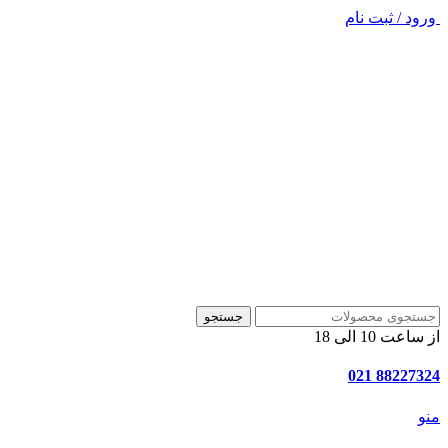
ورود / ثبت نام
جستجو
از ساعت 10 الی 18
88227324 021
منو