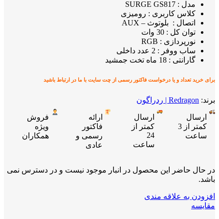
مدل : SURGE GS817
کلاس کاربری : رومیزی
اتصال : بلوتوث – AUX
توان کل : 30 وات
نورپردازی : RGB
ساب ووفر : 2 عدد داخلی
گارانتی : 18 ماه تخت جمشید
برای خرید تعداد و یا درخواست فاکتور رسمی از چت سایت با ما در ارتباط باشید
برند:
Redragon | ردراگون
ارسال
ارسال
ارائه
فروش
کمتر از 3
کمتر از
فاکتور
ویژه
24
ساعت
رسمی و
همکاران
ساعت
عادی
در حال حاضر این محصول در انبار موجود نیست و در دسترس نمی
باشد.
افزودن به علاقه مندی
مقایسه