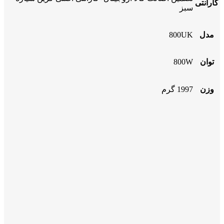
گارانتی
سبز
مدل
800UK
توان
800W
وزن
1997 گرم