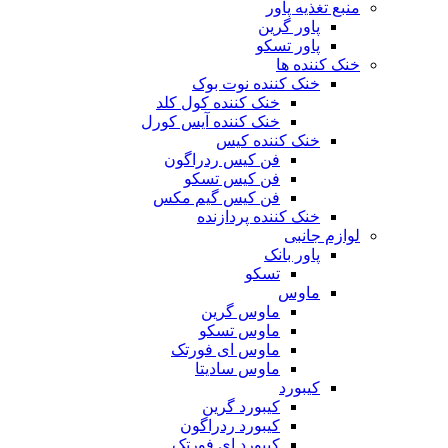
منبع تغذیه‌ پاور
پاور گرین
پاور تسکو
خنک کننده ها
خنک کننده نوت بوک
خنک کننده کول کلد
خنک کننده آیس کورل
خنک کننده کیس
فن کیس ردراگون
فن کیس تسکو
فن کیس گیم مکس
خنک کننده پردازنده
لوازم جانبی
پاور بانک
تسکو
ماوس
ماوس گرین
ماوس تسکو
ماوس ای فورتک
ماوس سادیتا
کیبورد
کیبورد گرین
کیبورد ردراگون
کیبورد ای فورتک