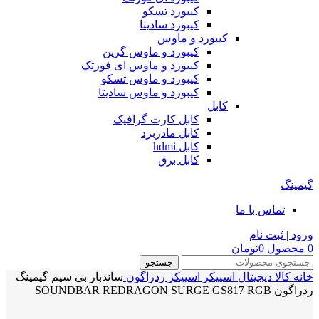
کیبورد تسکو
کیبورد سادیتا
کیبورد و ماوس
کیبورد و ماوس گرین
کیبورد و ماوس ای فورتک
کیبورد و ماوس تسکو
کیبورد و ماوس سادیتا
کابل
کابل کارت گرافیک
کابل مادربرد
کابل hdmi
کابل برق
گیمینگ
تماس با ما
ورود | ثبت نام
0
محصول
0
تومان
جستجو
خانه
کالا دیجیتال
اسپیکر
اسپیکر ردراگون
ساندبار بی سیم گیمینگ
ردراگون SOUNDBAR REDRAGON SURGE GS817 RGB