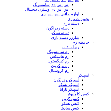
اس اس دی سامسونگ
اس اس دی وسترن دیجیتال
لوازم جانبی اس اس دی
تجهیزات بازی
دسته بازی
دسته ردراگون
دسته تسکو
شارژر دسته بازی
حافظه رم
رم لپ تاپ
رم سامسونگ
رم هاینیکس
رم کینگستون
رم میکرون
رم کروشیال
اسپیکر
اسپیکر ردراگون
اسپیکر تسکو
اسپیکر تازاتا
کیس کامپیوتر
کیس گرین
کیس تسکو
کیس سادیتا