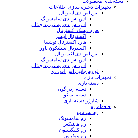
دسته‌بندی محصولات
تجهیزات ذخیره سازی اطلاعات
اس اس دی اینترنال
اس اس دی سامسونگ
اس اس دی وسترن دیجیتال
هارد دیسک اکسترنال
اکسترنال اپیسر
هارد اکسترنال توشیبا
اکسترنال سیلیکون پاور
اس اس دی اکسترنال
اس اس دی سامسونگ
اس اس دی وسترن دیجیتال
لوازم جانبی اس اس دی
تجهیزات بازی
دسته بازی
دسته ردراگون
دسته تسکو
شارژر دسته بازی
حافظه رم
رم لپ تاپ
رم سامسونگ
رم هاینیکس
رم کینگستون
رم میکرون