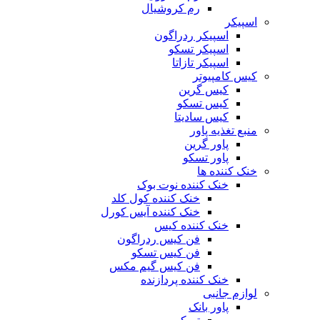
رم کروشیال
اسپیکر
اسپیکر ردراگون
اسپیکر تسکو
اسپیکر تازاتا
کیس کامپیوتر
کیس گرین
کیس تسکو
کیس سادیتا
منبع تغذیه‌ پاور
پاور گرین
پاور تسکو
خنک کننده ها
خنک کننده نوت بوک
خنک کننده کول کلد
خنک کننده آیس کورل
خنک کننده کیس
فن کیس ردراگون
فن کیس تسکو
فن کیس گیم مکس
خنک کننده پردازنده
لوازم جانبی
پاور بانک