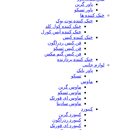
پاور گرین
پاور تسکو
خنک کننده ها
خنک کننده نوت بوک
خنک کننده کول کلد
خنک کننده آیس کورل
خنک کننده کیس
فن کیس ردراگون
فن کیس تسکو
فن کیس گیم مکس
خنک کننده پردازنده
لوازم جانبی
پاور بانک
تسکو
ماوس
ماوس گرین
ماوس تسکو
ماوس ای فورتک
ماوس سادیتا
کیبورد
کیبورد گرین
کیبورد ردراگون
کیبورد ای فورتک