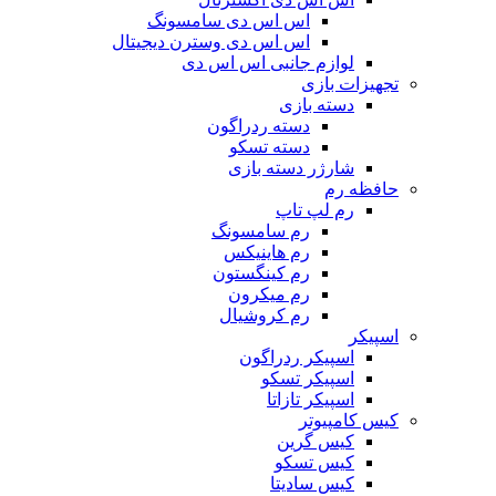
اس اس دی سامسونگ
اس اس دی وسترن دیجیتال
لوازم جانبی اس اس دی
تجهیزات بازی
دسته بازی
دسته ردراگون
دسته تسکو
شارژر دسته بازی
حافظه رم
رم لپ تاپ
رم سامسونگ
رم هاینیکس
رم کینگستون
رم میکرون
رم کروشیال
اسپیکر
اسپیکر ردراگون
اسپیکر تسکو
اسپیکر تازاتا
کیس کامپیوتر
کیس گرین
کیس تسکو
کیس سادیتا