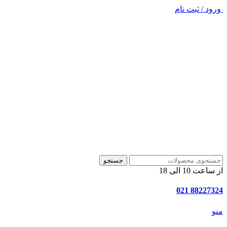
ورود / ثبت نام
جستجو
از ساعت 10 الی 18
88227324 021
منو