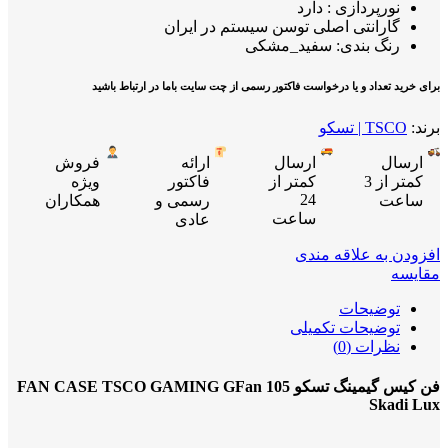
نورپردازی : دارد
گارانتی اصلی توسن سیستم در ایران
رنگ بندی: سفید_مشکی
برای خرید تعداد و یا درخواست فاکتور رسمی از چت سایت باما در ارتباط باشید
برند:
TSCO | تسکو
ارسال
ارسال
ارائه
فروش
کمتر از 3
کمتر از
فاکتور
ویژه
24
ساعت
رسمی و
همکاران
ساعت
عادی
افزودن به علاقه مندی
مقایسه
توضیحات
توضیحات تکمیلی
نظرات (0)
فن کیس گیمینگ تسکو FAN CASE TSCO GAMING GFan 105
Skadi Lux