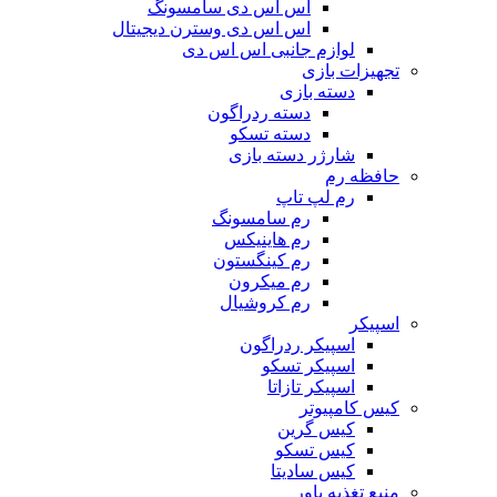
اس اس دی سامسونگ
اس اس دی وسترن دیجیتال
لوازم جانبی اس اس دی
تجهیزات بازی
دسته بازی
دسته ردراگون
دسته تسکو
شارژر دسته بازی
حافظه رم
رم لپ تاپ
رم سامسونگ
رم هاینیکس
رم کینگستون
رم میکرون
رم کروشیال
اسپیکر
اسپیکر ردراگون
اسپیکر تسکو
اسپیکر تازاتا
کیس کامپیوتر
کیس گرین
کیس تسکو
کیس سادیتا
منبع تغذیه‌ پاور