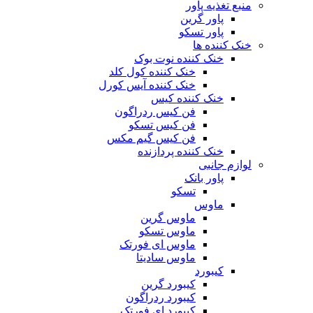
منبع تغذیه‌ پاور
پاور گرین
پاور تسکو
خنک کننده ها
خنک کننده نوت بوک
خنک کننده کول کلد
خنک کننده آیس کورل
خنک کننده کیس
فن کیس ردراگون
فن کیس تسکو
فن کیس گیم مکس
خنک کننده پردازنده
لوازم جانبی
پاور بانک
تسکو
ماوس
ماوس گرین
ماوس تسکو
ماوس ای فورتک
ماوس سادیتا
کیبورد
کیبورد گرین
کیبورد ردراگون
کیبورد ای فورتک