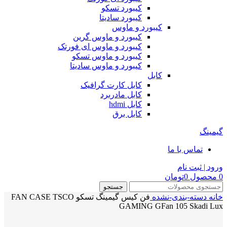
کیبورد تسکو
کیبورد سادیتا
کیبورد و ماوس
کیبورد و ماوس گرین
کیبورد و ماوس ای فورتک
کیبورد و ماوس تسکو
کیبورد و ماوس سادیتا
کابل
کابل کارت گرافیک
کابل مادربرد
کابل hdmi
کابل برق
گیمینگ
تماس با ما
ورود | ثبت نام
0
محصول
0
تومان
جستجو
خانه
دسته-بندی-نشده
فن کیس گیمینگ تسکو FAN CASE TSCO
GAMING GFan 105 Skadi Lux