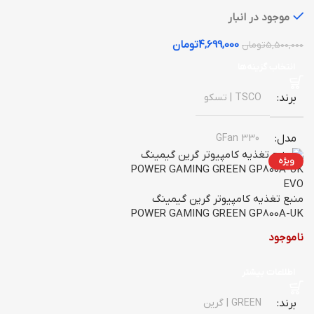
موجود در انبار
4,699,000
تومان
5,500,000
تومان
انتخاب گزینه‌ها
برند
TSCO | تسکو
مدل
GFan 330
ویژه
نور پردازی فن
دارد
منبع تغذیه کامپیوتر گرین گیمینگ
POWER GAMING GREEN GP800A-UK
تعداد فن
3 فن
EVO
ناموجود
کاربری
عمومی
اطلاعات بیشتر
,
گیمینگ
برند
GREEN | گرین