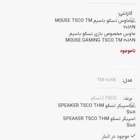
گارانتی
گارانتی
تضمین کالا اصل + گارانتی اصلی توسن
سیستم
تضمین اصالت کالا اروجینال+گارانتی
ماوس مخصوص بازی تسکو باسیم
اصلی گرین سیاره سبز
MOUSE GAMING TSCO TM 2018N
ناموجود
مدل
800UK
اطلاعات بیشتر
توان
800W
مدل
TM 2018N
وزن
1997 گرم
برند
TSCO | تسکو
نوع اتصال
باسیم
اسپیکر تسکو SPEAKER TSCO THM
S1011
گارانتی
موجود در انبار