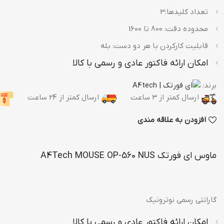
تعداد کلیدها:3
محدوده دقت: 800 تا 1600
قابلیت کارکردن با هر دو دست: بله
اس اس دی اینترنال
هارد دیسک اکسترنال
امکان ارائه فاکتور عادی و رسمی با کالا
اس اس دی سامسونگ
اکسترنال اپیسر
برند:
اس اس دی وسترن دیجیتال
هارد اکسترنال توشیبا
ارسال کمتر از 3 ساعت
ارسال کمتر از 24 ساعت
اکسترنال سیلیکون پاور
افزودن به علاقه مندی
ماوس ای فورتک A4Tech MOUSE OP-560 NUS
گارانتی رسمی نوترونیک
امکان ارائه فاکتور عادی و رسمی با کالا