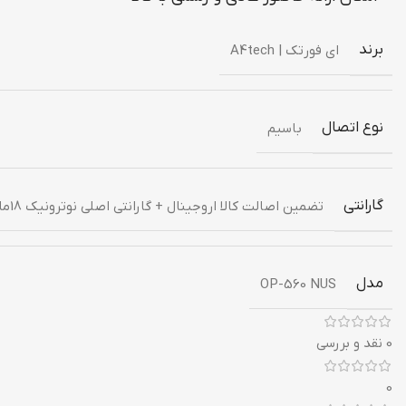
برند
ای فورتک | A4tech
نوع اتصال
باسیم
گارانتی
تضمین اصالت کالا اروجینال + گارانتی اصلی نوترونیک 18ماه
مدل
OP-560 NUS
0 نقد و بررسی
0