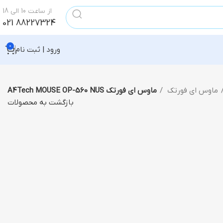
از ساعت 10 الی 18
88227324 021
0
ورود | ثبت نام
ماوس ای فورتک
ماوس ای فورتک A4Tech MOUSE OP-560 NUS
بازگشت به محصولات