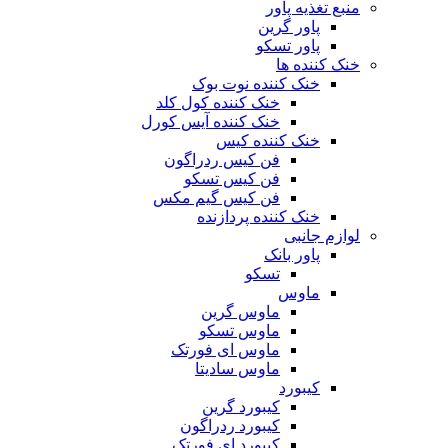
منبع تغذیه‌ پاور
پاور گرین
پاور تسکو
خنک کننده ها
خنک کننده نوت بوک
خنک کننده کول کلد
خنک کننده آیس کورل
خنک کننده کیس
فن کیس ردراگون
فن کیس تسکو
فن کیس گیم مکس
خنک کننده پردازنده
لوازم جانبی
پاور بانک
تسکو
ماوس
ماوس گرین
ماوس تسکو
ماوس ای فورتک
ماوس سادیتا
کیبورد
کیبورد گرین
کیبورد ردراگون
کیبورد ای فورتک