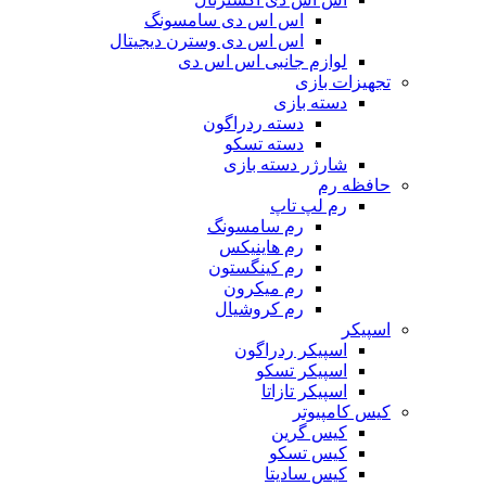
اس اس دی سامسونگ
اس اس دی وسترن دیجیتال
لوازم جانبی اس اس دی
تجهیزات بازی
دسته بازی
دسته ردراگون
دسته تسکو
شارژر دسته بازی
حافظه رم
رم لپ تاپ
رم سامسونگ
رم هاینیکس
رم کینگستون
رم میکرون
رم کروشیال
اسپیکر
اسپیکر ردراگون
اسپیکر تسکو
اسپیکر تازاتا
کیس کامپیوتر
کیس گرین
کیس تسکو
کیس سادیتا