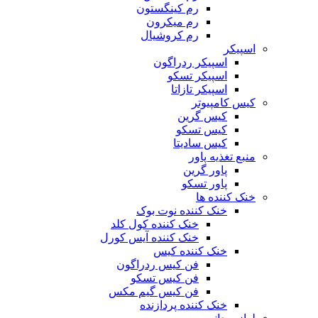
رم کینگستون
رم میکرون
رم کروشیال
اسپیکر
اسپیکر ردراگون
اسپیکر تسکو
اسپیکر تازاتا
کیس کامپیوتر
کیس گرین
کیس تسکو
کیس سادیتا
منبع تغذیه‌ پاور
پاور گرین
پاور تسکو
خنک کننده ها
خنک کننده نوت بوک
خنک کننده کول کلد
خنک کننده آیس کورل
خنک کننده کیس
فن کیس ردراگون
فن کیس تسکو
فن کیس گیم مکس
خنک کننده پردازنده