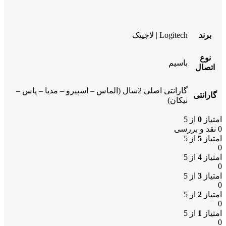
برند
Logitech | لاجیتک
نوع
باسیم
اتصال
گارانتی اصلی 2سال (الماس – اسپیرو – مدیا – یاس –
گارانتی
نیکان)
امتیاز
0
از 5
0 نقد و بررسی
امتیاز
5
از 5
0
امتیاز
4
از 5
0
امتیاز
3
از 5
0
امتیاز
2
از 5
0
امتیاز
1
از 5
0