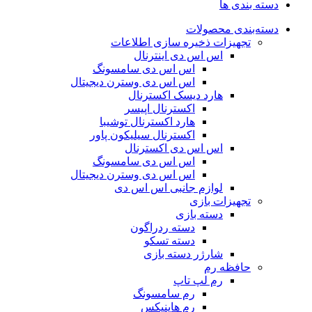
دسته بندی ها
دسته‌بندی محصولات
تجهیزات ذخیره سازی اطلاعات
اس اس دی اینترنال
اس اس دی سامسونگ
اس اس دی وسترن دیجیتال
هارد دیسک اکسترنال
اکسترنال اپیسر
هارد اکسترنال توشیبا
اکسترنال سیلیکون پاور
اس اس دی اکسترنال
اس اس دی سامسونگ
اس اس دی وسترن دیجیتال
لوازم جانبی اس اس دی
تجهیزات بازی
دسته بازی
دسته ردراگون
دسته تسکو
شارژر دسته بازی
حافظه رم
رم لپ تاپ
رم سامسونگ
رم هاینیکس