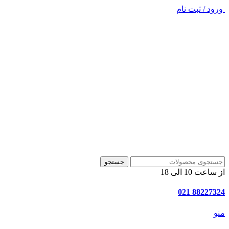
ورود / ثبت نام
جستجو
از ساعت 10 الی 18
88227324 021
منو