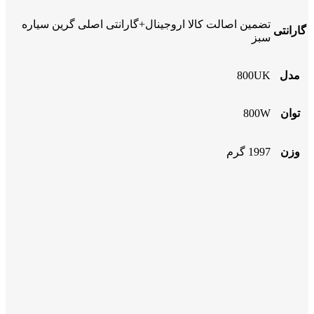
تضمین اصالت کالا اروجینال+گارانتی اصلی گرین سیاره
گارانتی
سبز
مدل
800UK
توان
800W
وزن
1997 گرم