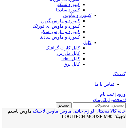
کیبورد تسکو
کیبورد سادیتا
کیبورد و ماوس
کیبورد و ماوس گرین
کیبورد و ماوس ای فورتک
کیبورد و ماوس تسکو
کیبورد و ماوس سادیتا
کابل
کابل کارت گرافیک
کابل مادربرد
کابل hdmi
کابل برق
گیمینگ
تماس با ما
ورود | ثبت نام
0
محصول
0
تومان
جستجو
خانه
کالا دیجیتال
لوازم جانبی
ماوس
ماوس لاجیتک
ماوس باسیم
لاجیتک LOGITECH MOUSE M90