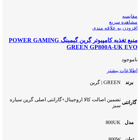
مقایسه
مشاهده سریع
افزودن به علاقه مندی
منبع تغذیه کامپیوتر گرین گیمینگ POWER GAMING
GREEN GP800A-UK EVO
ناموجود
اطلاعات بیشتر
برند
GREEN | گرین
تضمین اصالت کالا اروجینال+گارانتی اصلی گرین سیاره
گارانتی
سبز
مدل
800UK
توان
800W