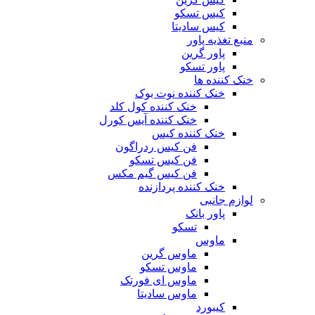
کیس تسکو
کیس سادیتا
منبع تغذیه‌ پاور
پاور گرین
پاور تسکو
خنک کننده ها
خنک کننده نوت بوک
خنک کننده کول کلد
خنک کننده آیس کورل
خنک کننده کیس
فن کیس ردراگون
فن کیس تسکو
فن کیس گیم مکس
خنک کننده پردازنده
لوازم جانبی
پاور بانک
تسکو
ماوس
ماوس گرین
ماوس تسکو
ماوس ای فورتک
ماوس سادیتا
کیبورد