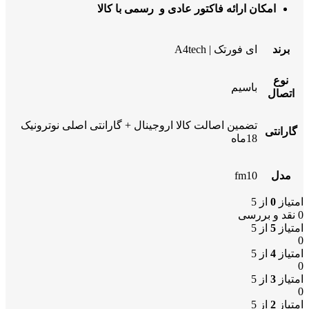
امکان ارائه فاکتور عادی و رسمی با کالا
برند
ای فورتک | A4tech
نوع
باسیم
اتصال
تضمین اصالت کالا اروجینال + گارانتی اصلی نوترونیک
گارانتی
18ماه
مدل
fm10
امتیاز
0
از 5
0 نقد و بررسی
امتیاز
5
از 5
0
امتیاز
4
از 5
0
امتیاز
3
از 5
0
امتیاز
2
از 5