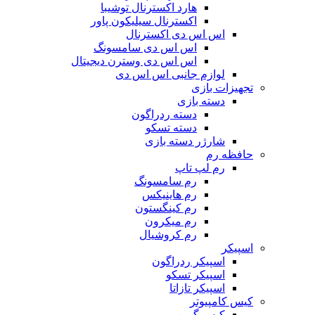
هارد اکسترنال توشیبا
اکسترنال سیلیکون پاور
اس اس دی اکسترنال
اس اس دی سامسونگ
اس اس دی وسترن دیجیتال
لوازم جانبی اس اس دی
تجهیزات بازی
دسته بازی
دسته ردراگون
دسته تسکو
شارژر دسته بازی
حافظه رم
رم لپ تاپ
رم سامسونگ
رم هاینیکس
رم کینگستون
رم میکرون
رم کروشیال
اسپیکر
اسپیکر ردراگون
اسپیکر تسکو
اسپیکر تازاتا
کیس کامپیوتر
کیس گرین