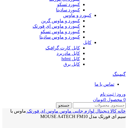
کیبورد تسکو
کیبورد سادیتا
کیبورد و ماوس
کیبورد و ماوس گرین
کیبورد و ماوس ای فورتک
کیبورد و ماوس تسکو
کیبورد و ماوس سادیتا
کابل
کابل کارت گرافیک
کابل مادربرد
کابل hdmi
کابل برق
گیمینگ
تماس با ما
ورود | ثبت نام
0
محصول
0
تومان
جستجو
خانه
کالا دیجیتال
لوازم جانبی
ماوس
ماوس ای فورتک
ماوس با
سیم ای فورتک مدل MOUSE A4TECH FM10