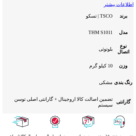
اطلاعات بیشتر
برند
TSCO | تسکو
مدل
THM S1011
نوع
بلوتوثی
اتصال
وزن
10 کیلو گرم
رنگ بندی
مشکی
تضمین اصالت کالا اروجینال + گارانتی اصلی توسن
گارانتی
سیستم