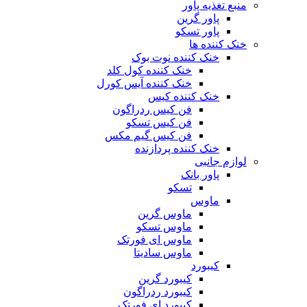
منبع تغذیه‌ پاور
پاور گرین
پاور تسکو
خنک کننده ها
خنک کننده نوت بوک
خنک کننده کول کلد
خنک کننده آیس کورل
خنک کننده کیس
فن کیس ردراگون
فن کیس تسکو
فن کیس گیم مکس
خنک کننده پردازنده
لوازم جانبی
پاور بانک
تسکو
ماوس
ماوس گرین
ماوس تسکو
ماوس ای فورتک
ماوس سادیتا
کیبورد
کیبورد گرین
کیبورد ردراگون
کیبورد ای فورتک