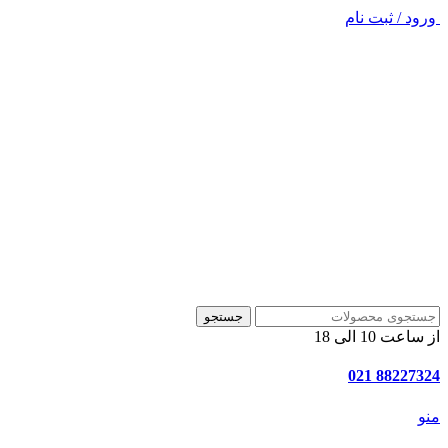
ورود / ثبت نام
جستجو
از ساعت 10 الی 18
88227324 021
منو