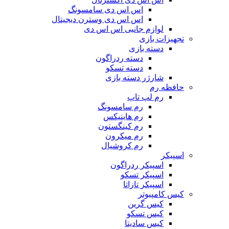
اس اس دی سامسونگ
اس اس دی وسترن دیجیتال
لوازم جانبی اس اس دی
تجهیزات بازی
دسته بازی
دسته ردراگون
دسته تسکو
شارژر دسته بازی
حافظه رم
رم لپ تاپ
رم سامسونگ
رم هاینیکس
رم کینگستون
رم میکرون
رم کروشیال
اسپیکر
اسپیکر ردراگون
اسپیکر تسکو
اسپیکر تازاتا
کیس کامپیوتر
کیس گرین
کیس تسکو
کیس سادیتا