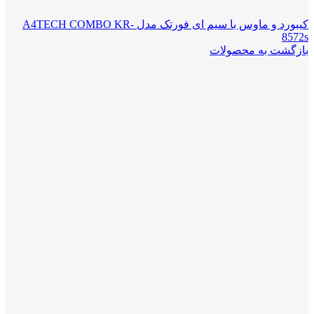
کیبورد و ماوس با سیم ای فورتک مدل A4TECH COMBO KR-
8572s
بازگشت به محصولات