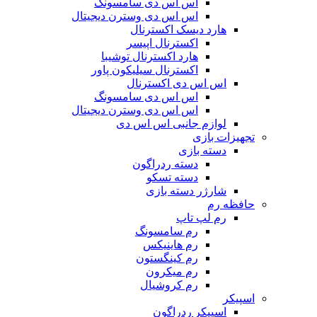
اس اس دی سامسونگ
اس اس دی وسترن دیجیتال
هارد دیسک اکسترنال
اکسترنال اپیسر
هارد اکسترنال توشیبا
اکسترنال سیلیکون پاور
اس اس دی اکسترنال
اس اس دی سامسونگ
اس اس دی وسترن دیجیتال
لوازم جانبی اس اس دی
تجهیزات بازی
دسته بازی
دسته ردراگون
دسته تسکو
شارژر دسته بازی
حافظه رم
رم لپ تاپ
رم سامسونگ
رم هاینیکس
رم کینگستون
رم میکرون
رم کروشیال
اسپیکر
اسپیکر ردراگون