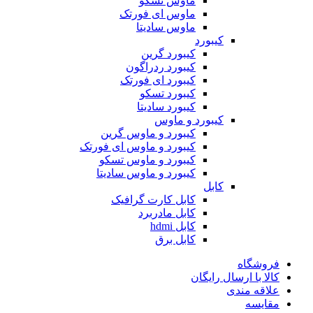
ماوس تسکو
ماوس ای فورتک
ماوس سادیتا
کیبورد
کیبورد گرین
کیبورد ردراگون
کیبورد ای فورتک
کیبورد تسکو
کیبورد سادیتا
کیبورد و ماوس
کیبورد و ماوس گرین
کیبورد و ماوس ای فورتک
کیبورد و ماوس تسکو
کیبورد و ماوس سادیتا
کابل
کابل کارت گرافیک
کابل مادربرد
کابل hdmi
کابل برق
فروشگاه
کالا با ارسال رایگان
علاقه مندی
مقایسه