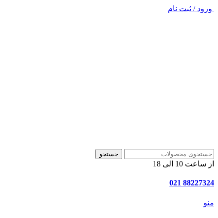
ورود / ثبت نام
جستجو
از ساعت 10 الی 18
88227324 021
منو