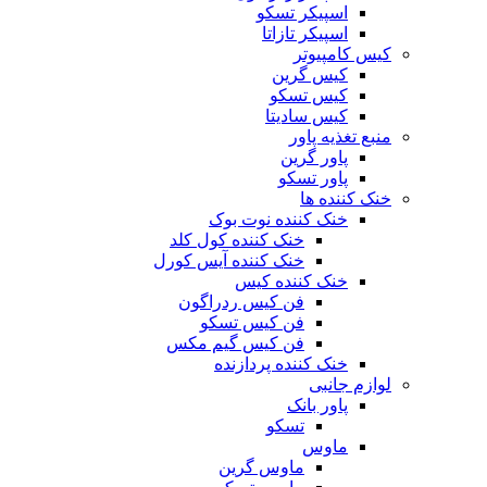
اسپیکر تسکو
اسپیکر تازاتا
کیس کامپیوتر
کیس گرین
کیس تسکو
کیس سادیتا
منبع تغذیه‌ پاور
پاور گرین
پاور تسکو
خنک کننده ها
خنک کننده نوت بوک
خنک کننده کول کلد
خنک کننده آیس کورل
خنک کننده کیس
فن کیس ردراگون
فن کیس تسکو
فن کیس گیم مکس
خنک کننده پردازنده
لوازم جانبی
پاور بانک
تسکو
ماوس
ماوس گرین