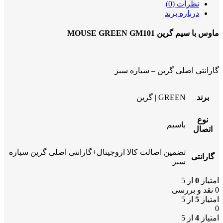
نظرات (0)
درباره برند
ماوس با سیم گرین MOUSE GREEN GM101
گارانتی اصلی گرین – سیاره سبز
برند
GREEN | گرین
نوع
باسیم
اتصال
تضمین اصالت کالا اروجینال+گارانتی اصلی گرین سیاره
گارانتی
سبز
امتیاز
0
از 5
0 نقد و بررسی
امتیاز
5
از 5
0
امتیاز
4
از 5