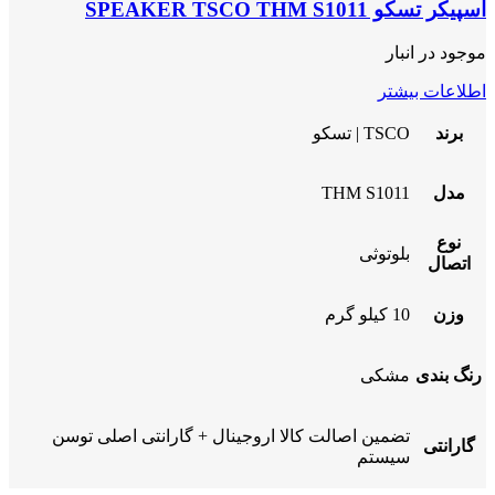
اسپیکر تسکو SPEAKER TSCO THM S1011
موجود در انبار
اطلاعات بیشتر
برند
TSCO | تسکو
مدل
THM S1011
نوع
بلوتوثی
اتصال
وزن
10 کیلو گرم
رنگ بندی
مشکی
تضمین اصالت کالا اروجینال + گارانتی اصلی توسن
گارانتی
سیستم