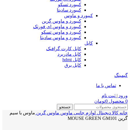
کیبورد تسکو
کیبورد سادیتا
کیبورد و ماوس
کیبورد و ماوس گرین
کیبورد و ماوس ای فورتک
کیبورد و ماوس تسکو
کیبورد و ماوس سادیتا
کابل
کابل کارت گرافیک
کابل مادربرد
کابل hdmi
کابل برق
گیمینگ
تماس با ما
ورود | ثبت نام
0
محصول
0
تومان
جستجو
خانه
کالا دیجیتال
لوازم جانبی
ماوس
ماوس گرین
ماوس با سیم
گرین MOUSE GREEN GM101