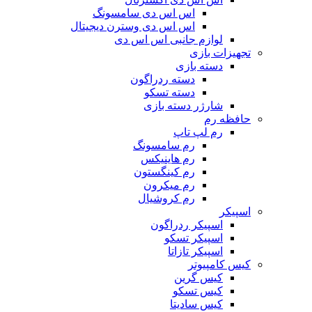
اس اس دی سامسونگ
اس اس دی وسترن دیجیتال
لوازم جانبی اس اس دی
تجهیزات بازی
دسته بازی
دسته ردراگون
دسته تسکو
شارژر دسته بازی
حافظه رم
رم لپ تاپ
رم سامسونگ
رم هاینیکس
رم کینگستون
رم میکرون
رم کروشیال
اسپیکر
اسپیکر ردراگون
اسپیکر تسکو
اسپیکر تازاتا
کیس کامپیوتر
کیس گرین
کیس تسکو
کیس سادیتا