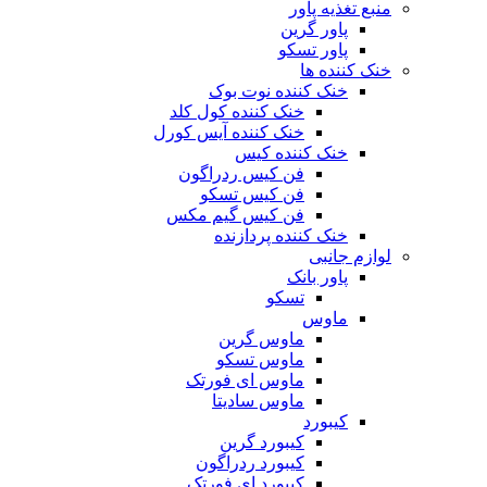
منبع تغذیه‌ پاور
پاور گرین
پاور تسکو
خنک کننده ها
خنک کننده نوت بوک
خنک کننده کول کلد
خنک کننده آیس کورل
خنک کننده کیس
فن کیس ردراگون
فن کیس تسکو
فن کیس گیم مکس
خنک کننده پردازنده
لوازم جانبی
پاور بانک
تسکو
ماوس
ماوس گرین
ماوس تسکو
ماوس ای فورتک
ماوس سادیتا
کیبورد
کیبورد گرین
کیبورد ردراگون
کیبورد ای فورتک