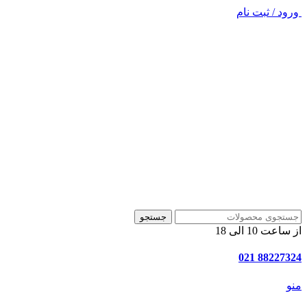
ورود / ثبت نام
جستجو
از ساعت 10 الی 18
88227324 021
منو