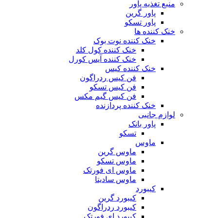
منبع تغذیه‌ پاور
پاور گرین
پاور تسکو
خنک کننده ها
خنک کننده نوت بوک
خنک کننده کول کلد
خنک کننده آیس کورل
خنک کننده کیس
فن کیس ردراگون
فن کیس تسکو
فن کیس گیم مکس
خنک کننده پردازنده
لوازم جانبی
پاور بانک
تسکو
ماوس
ماوس گرین
ماوس تسکو
ماوس ای فورتک
ماوس سادیتا
کیبورد
کیبورد گرین
کیبورد ردراگون
کیبورد ای فورتک