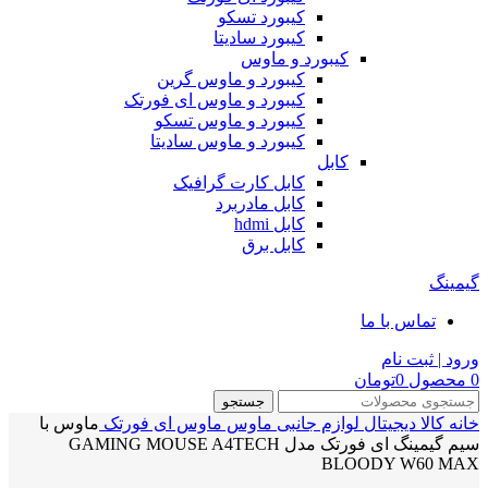
کیبورد تسکو
کیبورد سادیتا
کیبورد و ماوس
کیبورد و ماوس گرین
کیبورد و ماوس ای فورتک
کیبورد و ماوس تسکو
کیبورد و ماوس سادیتا
کابل
کابل کارت گرافیک
کابل مادربرد
کابل hdmi
کابل برق
گیمینگ
تماس با ما
ورود | ثبت نام
0
محصول
0
تومان
جستجو
خانه
کالا دیجیتال
لوازم جانبی
ماوس
ماوس ای فورتک
ماوس با
سیم گیمینگ ای فورتک مدل GAMING MOUSE A4TECH
BLOODY W60 MAX