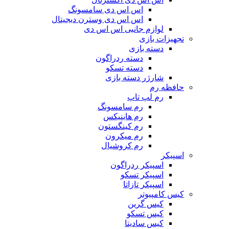
اس اس دی سامسونگ
اس اس دی وسترن دیجیتال
لوازم جانبی اس اس دی
تجهیزات بازی
دسته بازی
دسته ردراگون
دسته تسکو
شارژر دسته بازی
حافظه رم
رم لپ تاپ
رم سامسونگ
رم هاینیکس
رم کینگستون
رم میکرون
رم کروشیال
اسپیکر
اسپیکر ردراگون
اسپیکر تسکو
اسپیکر تازاتا
کیس کامپیوتر
کیس گرین
کیس تسکو
کیس سادیتا