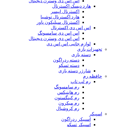
اس اس دی وسترن دیجیتال
هارد دیسک اکسترنال
اکسترنال اپیسر
هارد اکسترنال توشیبا
اکسترنال سیلیکون پاور
اس اس دی اکسترنال
اس اس دی سامسونگ
اس اس دی وسترن دیجیتال
لوازم جانبی اس اس دی
تجهیزات بازی
دسته بازی
دسته ردراگون
دسته تسکو
شارژر دسته بازی
حافظه رم
رم لپ تاپ
رم سامسونگ
رم هاینیکس
رم کینگستون
رم میکرون
رم کروشیال
اسپیکر
اسپیکر ردراگون
اسپیکر تسکو