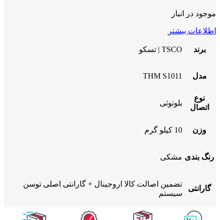
موجود در انبار
اطلاعات بیشتر
برند
TSCO | تسکو
مدل
THM S1011
نوع
بلوتوثی
اتصال
وزن
10 کیلو گرم
رنگ بندی
مشکی
تضمین اصالت کالا اروجینال + گارانتی اصلی توسن
گارانتی
سیستم