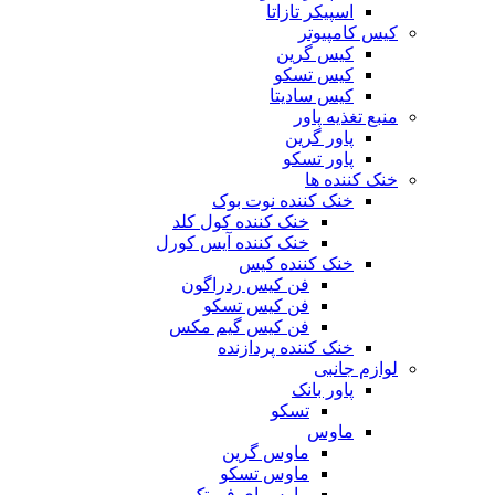
اسپیکر تازاتا
کیس کامپیوتر
کیس گرین
کیس تسکو
کیس سادیتا
منبع تغذیه‌ پاور
پاور گرین
پاور تسکو
خنک کننده ها
خنک کننده نوت بوک
خنک کننده کول کلد
خنک کننده آیس کورل
خنک کننده کیس
فن کیس ردراگون
فن کیس تسکو
فن کیس گیم مکس
خنک کننده پردازنده
لوازم جانبی
پاور بانک
تسکو
ماوس
ماوس گرین
ماوس تسکو
ماوس ای فورتک