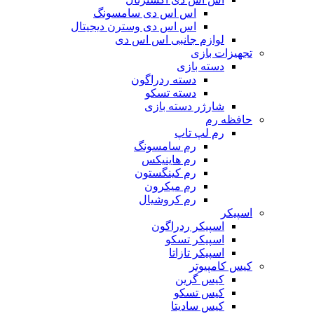
اس اس دی سامسونگ
اس اس دی وسترن دیجیتال
لوازم جانبی اس اس دی
تجهیزات بازی
دسته بازی
دسته ردراگون
دسته تسکو
شارژر دسته بازی
حافظه رم
رم لپ تاپ
رم سامسونگ
رم هاینیکس
رم کینگستون
رم میکرون
رم کروشیال
اسپیکر
اسپیکر ردراگون
اسپیکر تسکو
اسپیکر تازاتا
کیس کامپیوتر
کیس گرین
کیس تسکو
کیس سادیتا