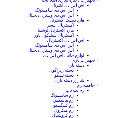
تجهیزات ذخیره سازی اطلاعات
اس اس دی اینترنال
اس اس دی سامسونگ
اس اس دی وسترن دیجیتال
هارد دیسک اکسترنال
اکسترنال اپیسر
هارد اکسترنال توشیبا
اکسترنال سیلیکون پاور
اس اس دی اکسترنال
اس اس دی سامسونگ
اس اس دی وسترن دیجیتال
لوازم جانبی اس اس دی
تجهیزات بازی
دسته بازی
دسته ردراگون
دسته تسکو
شارژر دسته بازی
حافظه رم
رم لپ تاپ
رم سامسونگ
رم هاینیکس
رم کینگستون
رم میکرون
رم کروشیال