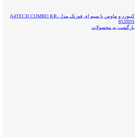
کیبورد و ماوس با سیم ای فورتک مدل A4TECH COMBO KR-
8520DS
بازگشت به محصولات