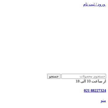
ورود / ثبت نام
جستجو
از ساعت 10 الی 18
88227324 021
منو