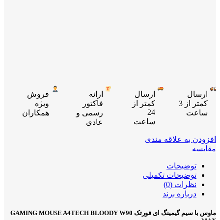
ارسال
ارسال
ارائه
فروش
کمتر از 3
کمتر از
فاکتور
ویژه
24
ساعت
رسمی و
همکاران
ساعت
عادی
افزودن به علاقه مندی
مقایسه
توضیحات
توضیحات تکمیلی
نظرات (0)
درباره برند
ماوس با سیم گیمینگ ای فورتک GAMING MOUSE A4TECH BLOODY W90