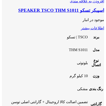
افزودن به علاقه مندی
اسپیکر تسکو SPEAKER TSCO THM S1011
موجود در انبار
اطلاعات بیشتر
برند
TSCO | تسکو
مدل
THM S1011
نوع
بلوتوثی
اتصال
وزن
10 کیلو گرم
رنگ بندی
مشکی
تضمین اصالت کالا اروجینال + گارانتی اصلی توسن
گارانتی