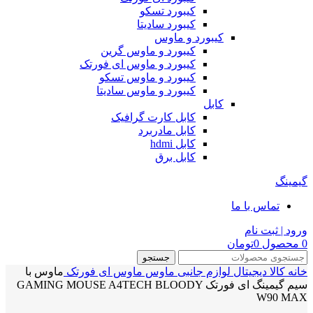
کیبورد تسکو
کیبورد سادیتا
کیبورد و ماوس
کیبورد و ماوس گرین
کیبورد و ماوس ای فورتک
کیبورد و ماوس تسکو
کیبورد و ماوس سادیتا
کابل
کابل کارت گرافیک
کابل مادربرد
کابل hdmi
کابل برق
گیمینگ
تماس با ما
ورود | ثبت نام
0
محصول
0
تومان
جستجو
خانه
کالا دیجیتال
لوازم جانبی
ماوس
ماوس ای فورتک
ماوس با
سیم گیمینگ ای فورتک GAMING MOUSE A4TECH BLOODY
W90 MAX