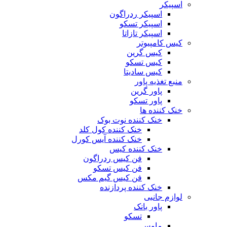
اسپیکر
اسپیکر ردراگون
اسپیکر تسکو
اسپیکر تازاتا
کیس کامپیوتر
کیس گرین
کیس تسکو
کیس سادیتا
منبع تغذیه‌ پاور
پاور گرین
پاور تسکو
خنک کننده ها
خنک کننده نوت بوک
خنک کننده کول کلد
خنک کننده آیس کورل
خنک کننده کیس
فن کیس ردراگون
فن کیس تسکو
فن کیس گیم مکس
خنک کننده پردازنده
لوازم جانبی
پاور بانک
تسکو
ماوس