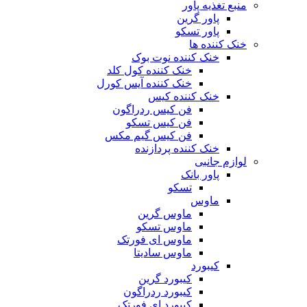
منبع تغذیه‌ پاور
پاور گرین
پاور تسکو
خنک کننده ها
خنک کننده نوت بوک
خنک کننده کول کلد
خنک کننده آیس کورل
خنک کننده کیس
فن کیس ردراگون
فن کیس تسکو
فن کیس گیم مکس
خنک کننده پردازنده
لوازم جانبی
پاور بانک
تسکو
ماوس
ماوس گرین
ماوس تسکو
ماوس ای فورتک
ماوس سادیتا
کیبورد
کیبورد گرین
کیبورد ردراگون
کیبورد ای فورتک