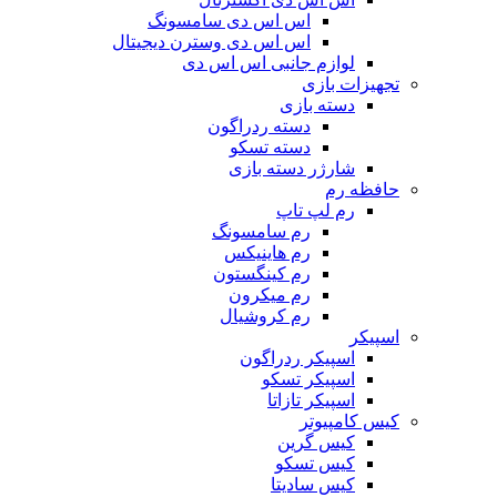
اس اس دی سامسونگ
اس اس دی وسترن دیجیتال
لوازم جانبی اس اس دی
تجهیزات بازی
دسته بازی
دسته ردراگون
دسته تسکو
شارژر دسته بازی
حافظه رم
رم لپ تاپ
رم سامسونگ
رم هاینیکس
رم کینگستون
رم میکرون
رم کروشیال
اسپیکر
اسپیکر ردراگون
اسپیکر تسکو
اسپیکر تازاتا
کیس کامپیوتر
کیس گرین
کیس تسکو
کیس سادیتا