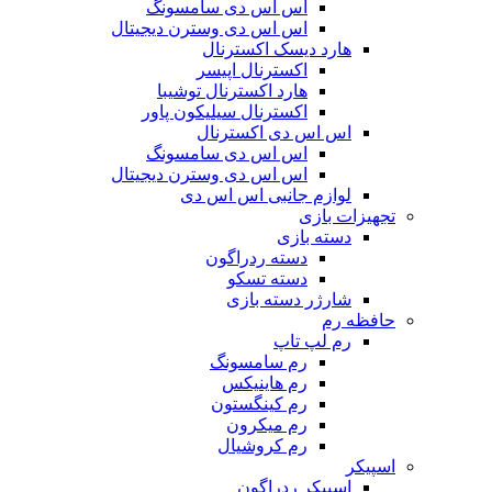
اس اس دی سامسونگ
اس اس دی وسترن دیجیتال
هارد دیسک اکسترنال
اکسترنال اپیسر
هارد اکسترنال توشیبا
اکسترنال سیلیکون پاور
اس اس دی اکسترنال
اس اس دی سامسونگ
اس اس دی وسترن دیجیتال
لوازم جانبی اس اس دی
تجهیزات بازی
دسته بازی
دسته ردراگون
دسته تسکو
شارژر دسته بازی
حافظه رم
رم لپ تاپ
رم سامسونگ
رم هاینیکس
رم کینگستون
رم میکرون
رم کروشیال
اسپیکر
اسپیکر ردراگون