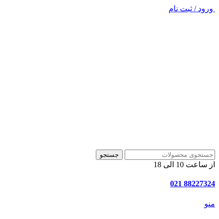
ورود / ثبت نام
جستجو
از ساعت 10 الی 18
88227324 021
منو