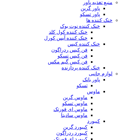
منبع تغذیه‌ پاور
پاور گرین
پاور تسکو
خنک کننده ها
خنک کننده نوت بوک
خنک کننده کول کلد
خنک کننده آیس کورل
خنک کننده کیس
فن کیس ردراگون
فن کیس تسکو
فن کیس گیم مکس
خنک کننده پردازنده
لوازم جانبی
پاور بانک
تسکو
ماوس
ماوس گرین
ماوس تسکو
ماوس ای فورتک
ماوس سادیتا
کیبورد
کیبورد گرین
کیبورد ردراگون
کیبورد ای فورتک