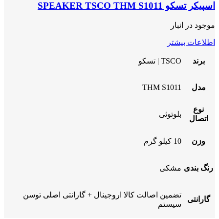
اسپیکر تسکو SPEAKER TSCO THM S1011
موجود در انبار
اطلاعات بیشتر
برند
TSCO | تسکو
مدل
THM S1011
نوع
بلوتوثی
اتصال
وزن
10 کیلو گرم
رنگ بندی
مشکی
تضمین اصالت کالا اروجینال + گارانتی اصلی توسن
گارانتی
سیستم