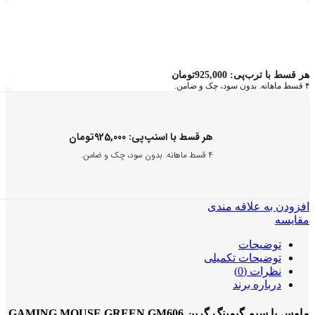
هر قسط با ترب‌پی:
925,000
تومان
۴ قسط ماهانه. بدون سود، چک و ضامن.
هر قسط با اسنپ‌پی:
925,000
تومان
۴ قسط ماهانه. بدون سود، چک و ضامن.
افزودن به علاقه مندی
مقایسه
توضیحات
توضیحات تکمیلی
نظرات (0)
درباره برند
ماوس با سیم گیمینگ گرین GAMING MOUSE GREEN GM606