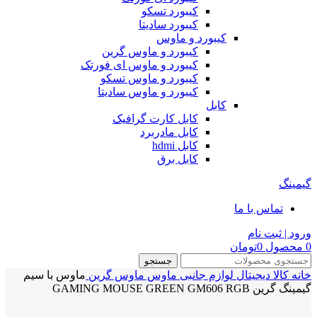
کیبورد تسکو
کیبورد سادیتا
کیبورد و ماوس
کیبورد و ماوس گرین
کیبورد و ماوس ای فورتک
کیبورد و ماوس تسکو
کیبورد و ماوس سادیتا
کابل
کابل کارت گرافیک
کابل مادربرد
کابل hdmi
کابل برق
گیمینگ
تماس با ما
ورود | ثبت نام
0
محصول
0
تومان
جستجو
خانه
کالا دیجیتال
لوازم جانبی
ماوس
ماوس گرین
ماوس با سیم
گیمینگ گرین GAMING MOUSE GREEN GM606 RGB