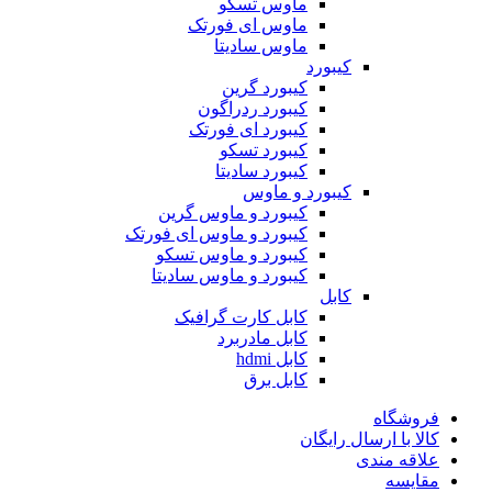
ماوس تسکو
ماوس ای فورتک
ماوس سادیتا
کیبورد
کیبورد گرین
کیبورد ردراگون
کیبورد ای فورتک
کیبورد تسکو
کیبورد سادیتا
کیبورد و ماوس
کیبورد و ماوس گرین
کیبورد و ماوس ای فورتک
کیبورد و ماوس تسکو
کیبورد و ماوس سادیتا
کابل
کابل کارت گرافیک
کابل مادربرد
کابل hdmi
کابل برق
فروشگاه
کالا با ارسال رایگان
علاقه مندی
مقایسه