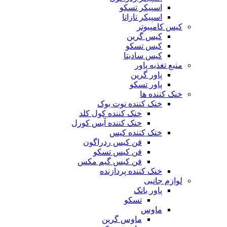
اسپیکر تسکو
اسپیکر تازاتا
کیس کامپیوتر
کیس گرین
کیس تسکو
کیس سادیتا
منبع تغذیه‌ پاور
پاور گرین
پاور تسکو
خنک کننده ها
خنک کننده نوت بوک
خنک کننده کول کلد
خنک کننده آیس کورل
خنک کننده کیس
فن کیس ردراگون
فن کیس تسکو
فن کیس گیم مکس
خنک کننده پردازنده
لوازم جانبی
پاور بانک
تسکو
ماوس
ماوس گرین