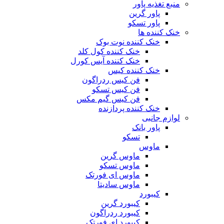
منبع تغذیه‌ پاور
پاور گرین
پاور تسکو
خنک کننده ها
خنک کننده نوت بوک
خنک کننده کول کلد
خنک کننده آیس کورل
خنک کننده کیس
فن کیس ردراگون
فن کیس تسکو
فن کیس گیم مکس
خنک کننده پردازنده
لوازم جانبی
پاور بانک
تسکو
ماوس
ماوس گرین
ماوس تسکو
ماوس ای فورتک
ماوس سادیتا
کیبورد
کیبورد گرین
کیبورد ردراگون
کیبورد ای فورتک