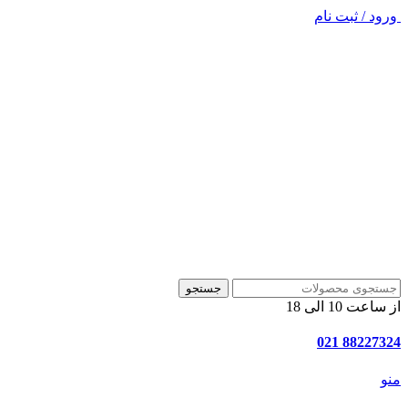
ورود / ثبت نام
جستجو
از ساعت 10 الی 18
88227324 021
منو