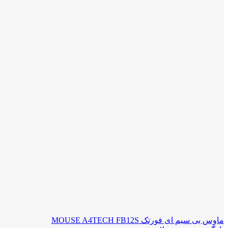
ماوس بی سیم ای فورتک MOUSE A4TECH FB12S