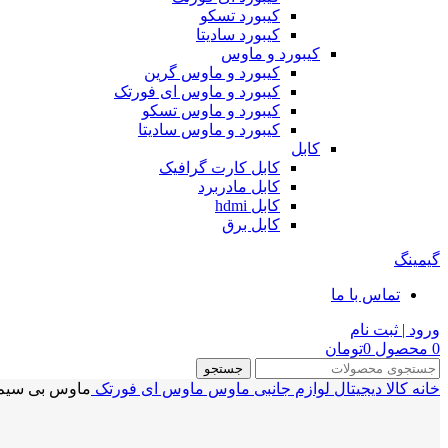
کیبورد تسکو
کیبورد سادیتا
کیبورد و ماوس
کیبورد و ماوس گرین
کیبورد و ماوس ای فورتک
کیبورد و ماوس تسکو
کیبورد و ماوس سادیتا
کابل
کابل کارت گرافیک
کابل مادربرد
کابل hdmi
کابل برق
گیمینگ
تماس با ما
ورود | ثبت نام
0
محصول
0
تومان
جستجو
خانه
کالا دیجیتال
لوازم جانبی
ماوس
ماوس ای فورتک
ماوس بی سیم ای فورتک C