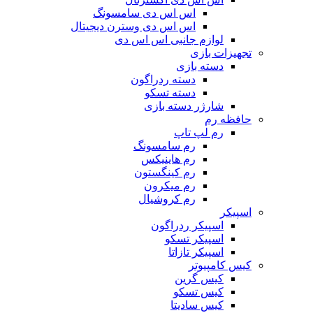
اس اس دی سامسونگ
اس اس دی وسترن دیجیتال
لوازم جانبی اس اس دی
تجهیزات بازی
دسته بازی
دسته ردراگون
دسته تسکو
شارژر دسته بازی
حافظه رم
رم لپ تاپ
رم سامسونگ
رم هاینیکس
رم کینگستون
رم میکرون
رم کروشیال
اسپیکر
اسپیکر ردراگون
اسپیکر تسکو
اسپیکر تازاتا
کیس کامپیوتر
کیس گرین
کیس تسکو
کیس سادیتا