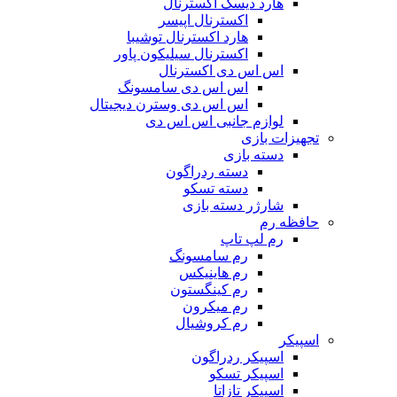
هارد دیسک اکسترنال
اکسترنال اپیسر
هارد اکسترنال توشیبا
اکسترنال سیلیکون پاور
اس اس دی اکسترنال
اس اس دی سامسونگ
اس اس دی وسترن دیجیتال
لوازم جانبی اس اس دی
تجهیزات بازی
دسته بازی
دسته ردراگون
دسته تسکو
شارژر دسته بازی
حافظه رم
رم لپ تاپ
رم سامسونگ
رم هاینیکس
رم کینگستون
رم میکرون
رم کروشیال
اسپیکر
اسپیکر ردراگون
اسپیکر تسکو
اسپیکر تازاتا