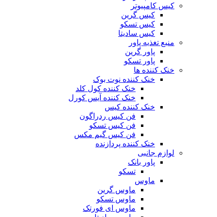
کیس کامپیوتر
کیس گرین
کیس تسکو
کیس سادیتا
منبع تغذیه‌ پاور
پاور گرین
پاور تسکو
خنک کننده ها
خنک کننده نوت بوک
خنک کننده کول کلد
خنک کننده آیس کورل
خنک کننده کیس
فن کیس ردراگون
فن کیس تسکو
فن کیس گیم مکس
خنک کننده پردازنده
لوازم جانبی
پاور بانک
تسکو
ماوس
ماوس گرین
ماوس تسکو
ماوس ای فورتک