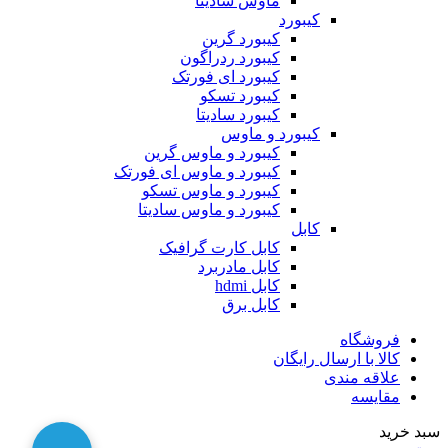
ماوس سادیتا
کیبورد
کیبورد گرین
کیبورد ردراگون
کیبورد ای فورتک
کیبورد تسکو
کیبورد سادیتا
کیبورد و ماوس
کیبورد و ماوس گرین
کیبورد و ماوس ای فورتک
کیبورد و ماوس تسکو
کیبورد و ماوس سادیتا
کابل
کابل کارت گرافیک
کابل مادربرد
کابل hdmi
کابل برق
فروشگاه
کالا با ارسال رایگان
علاقه مندی
مقایسه
سبد خرید