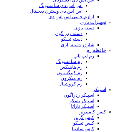
اس اس دی سامسونگ
اس اس دی وسترن دیجیتال
لوازم جانبی اس اس دی
تجهیزات بازی
دسته بازی
دسته ردراگون
دسته تسکو
شارژر دسته بازی
حافظه رم
رم لپ تاپ
رم سامسونگ
رم هاینیکس
رم کینگستون
رم میکرون
رم کروشیال
اسپیکر
اسپیکر ردراگون
اسپیکر تسکو
اسپیکر تازاتا
کیس کامپیوتر
کیس گرین
کیس تسکو
کیس سادیتا