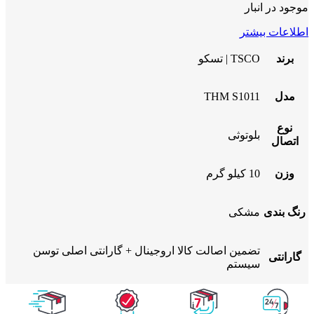
موجود در انبار
اطلاعات بیشتر
برند
TSCO | تسکو
مدل
THM S1011
نوع
بلوتوثی
اتصال
وزن
10 کیلو گرم
رنگ بندی
مشکی
تضمین اصالت کالا اروجینال + گارانتی اصلی توسن
گارانتی
سیستم