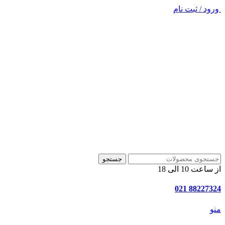
ورود / ثبت نام
جستجو
از ساعت 10 الی 18
88227324 021
منو