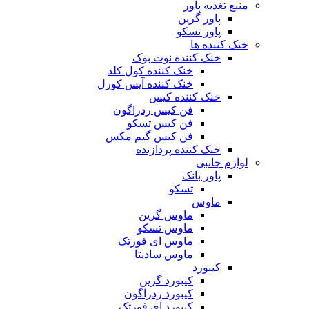
منبع تغذیه‌ پاور
پاور گرین
پاور تسکو
خنک کننده ها
خنک کننده نوت بوک
خنک کننده کول کلد
خنک کننده آیس کورل
خنک کننده کیس
فن کیس ردراگون
فن کیس تسکو
فن کیس گیم مکس
خنک کننده پردازنده
لوازم جانبی
پاور بانک
تسکو
ماوس
ماوس گرین
ماوس تسکو
ماوس ای فورتک
ماوس سادیتا
کیبورد
کیبورد گرین
کیبورد ردراگون
کیبورد ای فورتک