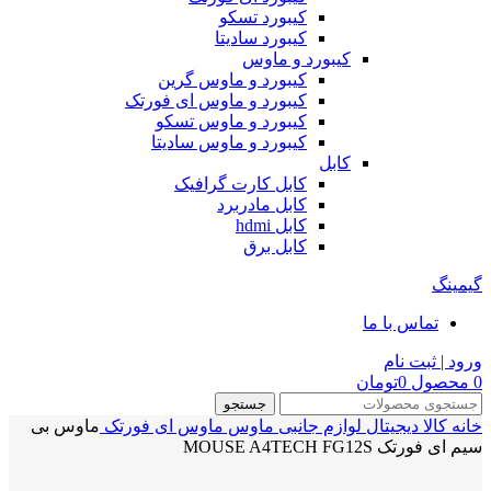
کیبورد تسکو
کیبورد سادیتا
کیبورد و ماوس
کیبورد و ماوس گرین
کیبورد و ماوس ای فورتک
کیبورد و ماوس تسکو
کیبورد و ماوس سادیتا
کابل
کابل کارت گرافیک
کابل مادربرد
کابل hdmi
کابل برق
گیمینگ
تماس با ما
ورود | ثبت نام
0
محصول
0
تومان
جستجو
خانه
کالا دیجیتال
لوازم جانبی
ماوس
ماوس ای فورتک
ماوس بی
سیم ای فورتک MOUSE A4TECH FG12S