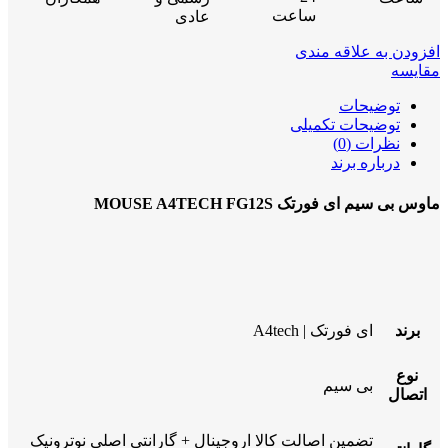
ساعت
عادی
افزودن به علاقه مندی
مقایسه
توضیحات
توضیحات تکمیلی
نظرات (0)
درباره برند
ماوس بی سیم ای فورتک MOUSE A4TECH FG12S
برند
ای فورتک | A4tech
نوع
بی سیم
اتصال
تضمین اصالت کالا اروجینال + گارانتی اصلی نوترونیک