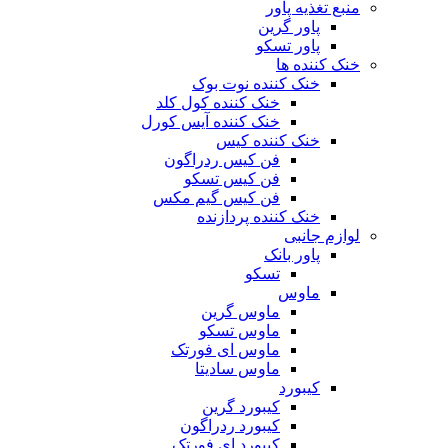
منبع تغذیه‌ پاور
پاور گرین
پاور تسکو
خنک کننده ها
خنک کننده نوت بوک
خنک کننده کول کلد
خنک کننده آیس کورل
خنک کننده کیس
فن کیس ردراگون
فن کیس تسکو
فن کیس گیم مکس
خنک کننده پردازنده
لوازم جانبی
پاور بانک
تسکو
ماوس
ماوس گرین
ماوس تسکو
ماوس ای فورتک
ماوس سادیتا
کیبورد
کیبورد گرین
کیبورد ردراگون
کیبورد ای فورتک