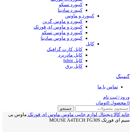
کیبورد تسکو
کیبورد سادیتا
کیبورد و ماوس
کیبورد و ماوس گرین
کیبورد و ماوس ای فورتک
کیبورد و ماوس تسکو
کیبورد و ماوس سادیتا
کابل
کابل کارت گرافیک
کابل مادربرد
کابل hdmi
کابل برق
گیمینگ
تماس با ما
ورود | ثبت نام
0
محصول
0
تومان
جستجو
خانه
کالا دیجیتال
لوازم جانبی
ماوس
ماوس ای فورتک
ماوس بی
سیم ای فورتک MOUSE A4TECH FG30S