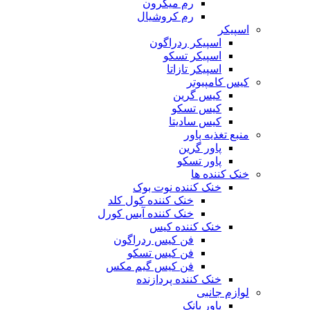
رم میکرون
رم کروشیال
اسپیکر
اسپیکر ردراگون
اسپیکر تسکو
اسپیکر تازاتا
کیس کامپیوتر
کیس گرین
کیس تسکو
کیس سادیتا
منبع تغذیه‌ پاور
پاور گرین
پاور تسکو
خنک کننده ها
خنک کننده نوت بوک
خنک کننده کول کلد
خنک کننده آیس کورل
خنک کننده کیس
فن کیس ردراگون
فن کیس تسکو
فن کیس گیم مکس
خنک کننده پردازنده
لوازم جانبی
پاور بانک