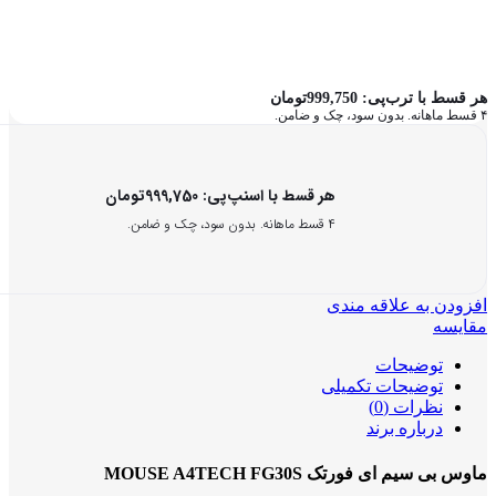
هر قسط با ترب‌پی:
999,750
تومان
۴ قسط ماهانه. بدون سود، چک و ضامن.
هر قسط با اسنپ‌پی:
999,750
تومان
۴ قسط ماهانه. بدون سود، چک و ضامن.
افزودن به علاقه مندی
مقایسه
توضیحات
توضیحات تکمیلی
نظرات (0)
درباره برند
ماوس بی سیم ای فورتک MOUSE A4TECH FG30S