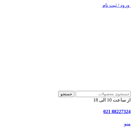
ورود / ثبت نام
جستجو
از ساعت 10 الی 18
88227324 021
منو