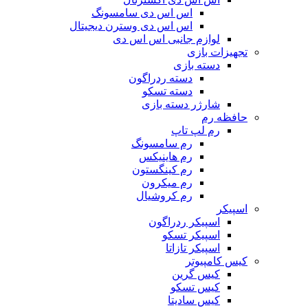
اس اس دی سامسونگ
اس اس دی وسترن دیجیتال
لوازم جانبی اس اس دی
تجهیزات بازی
دسته بازی
دسته ردراگون
دسته تسکو
شارژر دسته بازی
حافظه رم
رم لپ تاپ
رم سامسونگ
رم هاینیکس
رم کینگستون
رم میکرون
رم کروشیال
اسپیکر
اسپیکر ردراگون
اسپیکر تسکو
اسپیکر تازاتا
کیس کامپیوتر
کیس گرین
کیس تسکو
کیس سادیتا