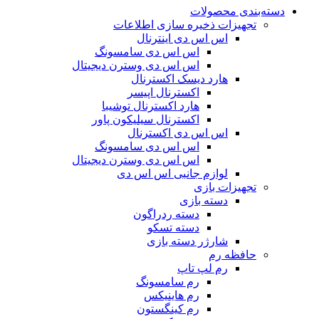
دسته‌بندی محصولات
تجهیزات ذخیره سازی اطلاعات
اس اس دی اینترنال
اس اس دی سامسونگ
اس اس دی وسترن دیجیتال
هارد دیسک اکسترنال
اکسترنال اپیسر
هارد اکسترنال توشیبا
اکسترنال سیلیکون پاور
اس اس دی اکسترنال
اس اس دی سامسونگ
اس اس دی وسترن دیجیتال
لوازم جانبی اس اس دی
تجهیزات بازی
دسته بازی
دسته ردراگون
دسته تسکو
شارژر دسته بازی
حافظه رم
رم لپ تاپ
رم سامسونگ
رم هاینیکس
رم کینگستون