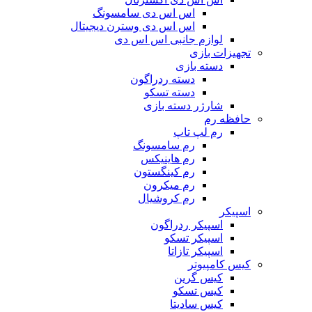
اس اس دی سامسونگ
اس اس دی وسترن دیجیتال
لوازم جانبی اس اس دی
تجهیزات بازی
دسته بازی
دسته ردراگون
دسته تسکو
شارژر دسته بازی
حافظه رم
رم لپ تاپ
رم سامسونگ
رم هاینیکس
رم کینگستون
رم میکرون
رم کروشیال
اسپیکر
اسپیکر ردراگون
اسپیکر تسکو
اسپیکر تازاتا
کیس کامپیوتر
کیس گرین
کیس تسکو
کیس سادیتا