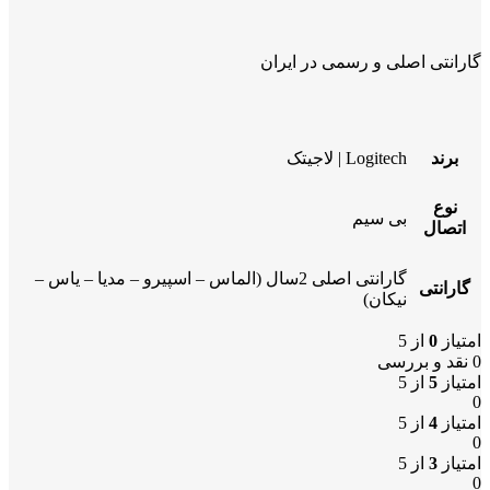
گارانتی اصلی و رسمی در ایران
برند
Logitech | لاجیتک
نوع
بی سیم
اتصال
گارانتی اصلی 2سال (الماس – اسپیرو – مدیا – یاس –
گارانتی
نیکان)
امتیاز
0
از 5
0 نقد و بررسی
امتیاز
5
از 5
0
امتیاز
4
از 5
0
امتیاز
3
از 5
0