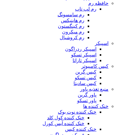
حافظه رم
رم لپ تاپ
رم سامسونگ
رم هاینیکس
رم کینگستون
رم میکرون
رم کروشیال
اسپیکر
اسپیکر ردراگون
اسپیکر تسکو
اسپیکر تازاتا
کیس کامپیوتر
کیس گرین
کیس تسکو
کیس سادیتا
منبع تغذیه‌ پاور
پاور گرین
پاور تسکو
خنک کننده ها
خنک کننده نوت بوک
خنک کننده کول کلد
خنک کننده آیس کورل
خنک کننده کیس
فن کیس ردراگون