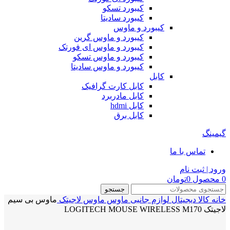
کیبورد تسکو
کیبورد سادیتا
کیبورد و ماوس
کیبورد و ماوس گرین
کیبورد و ماوس ای فورتک
کیبورد و ماوس تسکو
کیبورد و ماوس سادیتا
کابل
کابل کارت گرافیک
کابل مادربرد
کابل hdmi
کابل برق
گیمینگ
تماس با ما
ورود | ثبت نام
0
محصول
0
تومان
جستجو
خانه
کالا دیجیتال
لوازم جانبی
ماوس
ماوس لاجیتک
ماوس بی سیم
لاجیتک LOGITECH MOUSE WIRELESS M170