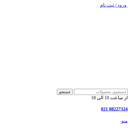
ورود / ثبت نام
جستجو
از ساعت 10 الی 18
88227324 021
منو