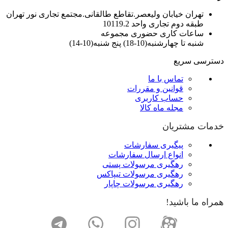
تهران خیابان ولیعصر.تقاطع طالقانی.مجتمع تجاری نور تهران
طبقه دوم تجاری واحد 10119.2
ساعات کاری حضوری مجموعه
شنبه تا چهارشنبه(10-18) پنج شنبه(10-14)
دسترسی سریع
تماس با ما
قوانین و مقررات
حساب کاربری
مجله ماه کالا
خدمات مشتریان
پیگیری سفارشات
انواع ارسال سفارشات
رهگیری مرسولات پستی
رهگیری مرسولات تیپاکس
رهگیری مرسولات چاپار
همراه ما باشید!