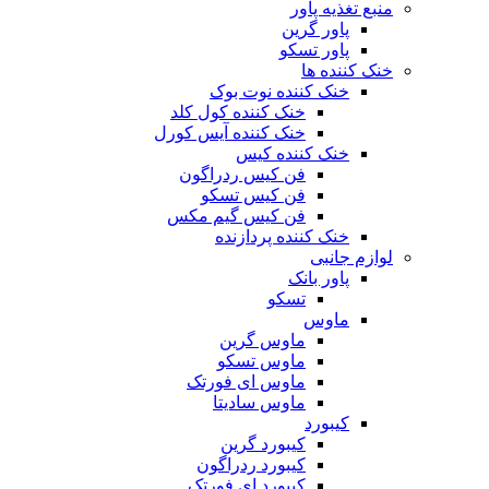
منبع تغذیه‌ پاور
پاور گرین
پاور تسکو
خنک کننده ها
خنک کننده نوت بوک
خنک کننده کول کلد
خنک کننده آیس کورل
خنک کننده کیس
فن کیس ردراگون
فن کیس تسکو
فن کیس گیم مکس
خنک کننده پردازنده
لوازم جانبی
پاور بانک
تسکو
ماوس
ماوس گرین
ماوس تسکو
ماوس ای فورتک
ماوس سادیتا
کیبورد
کیبورد گرین
کیبورد ردراگون
کیبورد ای فورتک