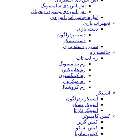
اس اس دی سامسونگ
اس اس دی وسترن دیجیتال
لوازم جانبی اس اس دی
تجهیزات بازی
دسته بازی
دسته ردراگون
دسته تسکو
شارژر دسته بازی
حافظه رم
رم لپ تاپ
رم سامسونگ
رم هاینیکس
رم کینگستون
رم میکرون
رم کروشیال
اسپیکر
اسپیکر ردراگون
اسپیکر تسکو
اسپیکر تازاتا
کیس کامپیوتر
کیس گرین
کیس تسکو
کیس سادیتا