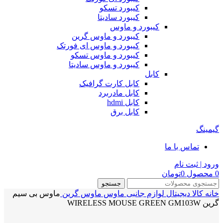
کیبورد تسکو
کیبورد سادیتا
کیبورد و ماوس
کیبورد و ماوس گرین
کیبورد و ماوس ای فورتک
کیبورد و ماوس تسکو
کیبورد و ماوس سادیتا
کابل
کابل کارت گرافیک
کابل مادربرد
کابل hdmi
کابل برق
گیمینگ
تماس با ما
ورود | ثبت نام
0
محصول
0
تومان
جستجو
خانه
کالا دیجیتال
لوازم جانبی
ماوس
ماوس گرین
ماوس بی سیم
گرین WIRELESS MOUSE GREEN GM103W