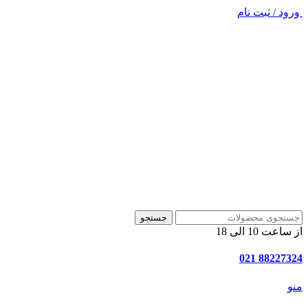
ورود / ثبت نام
جستجو
از ساعت 10 الی 18
88227324 021
منو