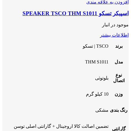
افزودن به علاقه مندی
اسپیکر تسکو SPEAKER TSCO THM S1011
موجود در انبار
اطلاعات بیشتر
برند
TSCO | تسکو
مدل
THM S1011
نوع
بلوتوثی
اتصال
وزن
10 کیلو گرم
رنگ بندی
مشکی
تضمین اصالت کالا اروجینال + گارانتی اصلی توسن
گارانتی