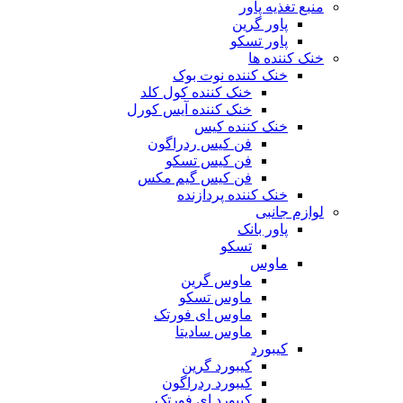
منبع تغذیه‌ پاور
پاور گرین
پاور تسکو
خنک کننده ها
خنک کننده نوت بوک
خنک کننده کول کلد
خنک کننده آیس کورل
خنک کننده کیس
فن کیس ردراگون
فن کیس تسکو
فن کیس گیم مکس
خنک کننده پردازنده
لوازم جانبی
پاور بانک
تسکو
ماوس
ماوس گرین
ماوس تسکو
ماوس ای فورتک
ماوس سادیتا
کیبورد
کیبورد گرین
کیبورد ردراگون
کیبورد ای فورتک