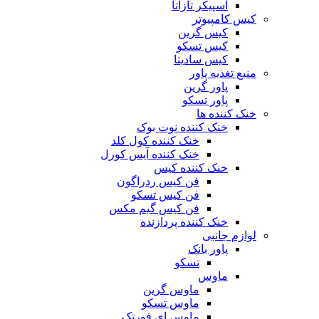
اسپیکر تازاتا
کیس کامپیوتر
کیس گرین
کیس تسکو
کیس سادیتا
منبع تغذیه‌ پاور
پاور گرین
پاور تسکو
خنک کننده ها
خنک کننده نوت بوک
خنک کننده کول کلد
خنک کننده آیس کورل
خنک کننده کیس
فن کیس ردراگون
فن کیس تسکو
فن کیس گیم مکس
خنک کننده پردازنده
لوازم جانبی
پاور بانک
تسکو
ماوس
ماوس گرین
ماوس تسکو
ماوس ای فورتک