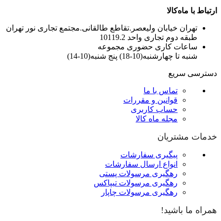
ارتباط با ماه‌کالا
تهران خیابان ولیعصر.تقاطع طالقانی.مجتمع تجاری نور تهران
طبقه دوم تجاری واحد 10119.2
ساعات کاری حضوری مجموعه
شنبه تا چهارشنبه(10-18) پنج شنبه(10-14)
دسترسی سریع
تماس با ما
قوانین و مقررات
حساب کاربری
مجله ماه کالا
خدمات مشتریان
پیگیری سفارشات
انواع ارسال سفارشات
رهگیری مرسولات پستی
رهگیری مرسولات تیپاکس
رهگیری مرسولات چاپار
همراه ما باشید!