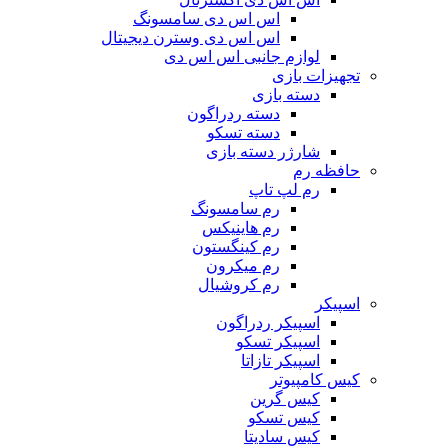
اس اس دی سامسونگ
اس اس دی وسترن دیجیتال
لوازم جانبی اس اس دی
تجهیزات بازی
دسته بازی
دسته ردراگون
دسته تسکو
شارژر دسته بازی
حافظه رم
رم لپ تاپ
رم سامسونگ
رم هاینیکس
رم کینگستون
رم میکرون
رم کروشیال
اسپیکر
اسپیکر ردراگون
اسپیکر تسکو
اسپیکر تازاتا
کیس کامپیوتر
کیس گرین
کیس تسکو
کیس سادیتا