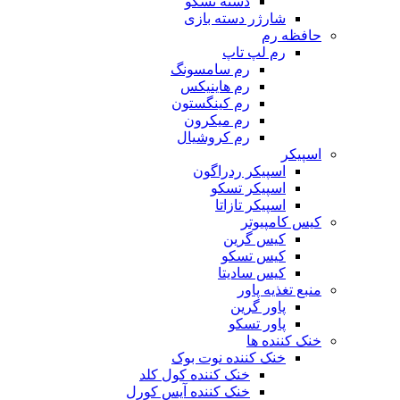
دسته تسکو
شارژر دسته بازی
حافظه رم
رم لپ تاپ
رم سامسونگ
رم هاینیکس
رم کینگستون
رم میکرون
رم کروشیال
اسپیکر
اسپیکر ردراگون
اسپیکر تسکو
اسپیکر تازاتا
کیس کامپیوتر
کیس گرین
کیس تسکو
کیس سادیتا
منبع تغذیه‌ پاور
پاور گرین
پاور تسکو
خنک کننده ها
خنک کننده نوت بوک
خنک کننده کول کلد
خنک کننده آیس کورل