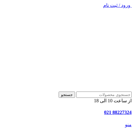
ورود / ثبت نام
جستجو
از ساعت 10 الی 18
88227324 021
منو