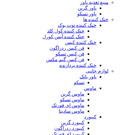
منبع تغذیه‌ پاور
پاور گرین
پاور تسکو
خنک کننده ها
خنک کننده نوت بوک
خنک کننده کول کلد
خنک کننده آیس کورل
خنک کننده کیس
فن کیس ردراگون
فن کیس تسکو
فن کیس گیم مکس
خنک کننده پردازنده
لوازم جانبی
پاور بانک
تسکو
ماوس
ماوس گرین
ماوس تسکو
ماوس ای فورتک
ماوس سادیتا
کیبورد
کیبورد گرین
کیبورد ردراگون
کیبورد ای فورتک