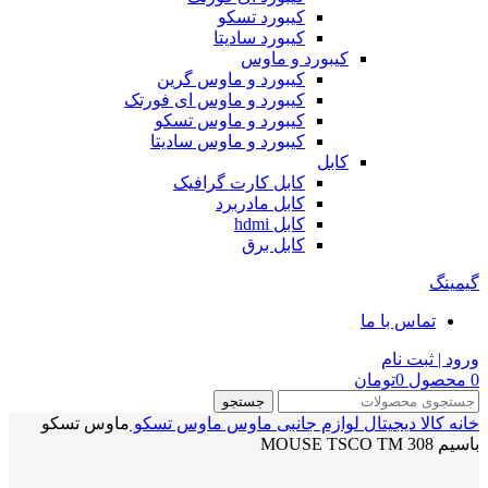
کیبورد تسکو
کیبورد سادیتا
کیبورد و ماوس
کیبورد و ماوس گرین
کیبورد و ماوس ای فورتک
کیبورد و ماوس تسکو
کیبورد و ماوس سادیتا
کابل
کابل کارت گرافیک
کابل مادربرد
کابل hdmi
کابل برق
گیمینگ
تماس با ما
ورود | ثبت نام
0
محصول
0
تومان
جستجو
خانه
کالا دیجیتال
لوازم جانبی
ماوس
ماوس تسکو
ماوس تسکو
باسیم MOUSE TSCO TM 308