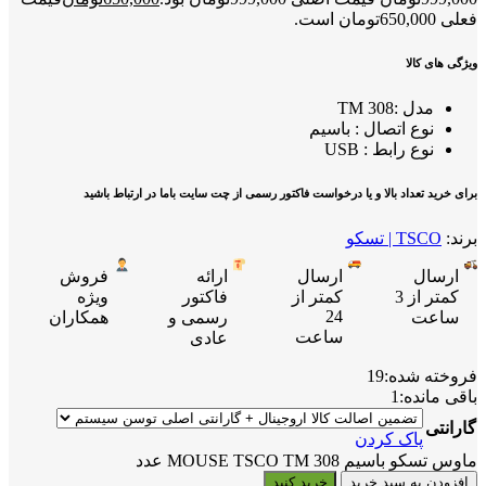
فعلی 650,000تومان است.
ویژگی های کالا
مدل :TM 308
نوع اتصال : باسیم
نوع رابط : USB
برای خرید تعداد بالا و یا درخواست فاکتور رسمی از چت سایت باما در ارتباط باشید
برند:
TSCO | تسکو
ارسال
ارسال
ارائه
فروش
کمتر از 3
کمتر از
فاکتور
ویژه
24
ساعت
رسمی و
همکاران
ساعت
عادی
فروخته شده:
19
باقی مانده:
1
گارانتی
پاک کردن
ماوس تسکو باسیم MOUSE TSCO TM 308 عدد
افزودن به سبد خرید
خرید کنید