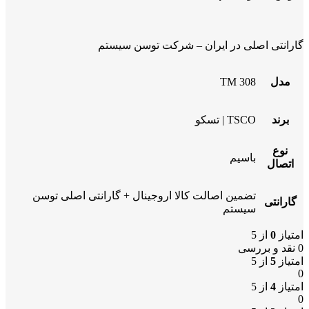
گارانتی اصلی در ایران – شرکت توسن سیستم
مدل
TM 308
برند
TSCO | تسکو
نوع
باسیم
اتصال
تضمین اصالت کالا اروجینال + گارانتی اصلی توسن
گارانتی
سیستم
امتیاز
0
از 5
0 نقد و بررسی
امتیاز
5
از 5
0
امتیاز
4
از 5
0