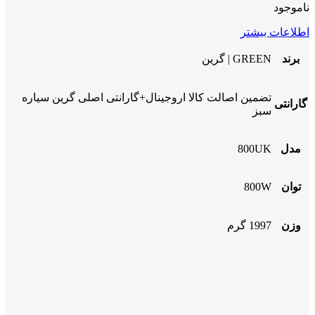
ناموجود
اطلاعات بیشتر
برند
GREEN | گرین
تضمین اصالت کالا اروجینال+گارانتی اصلی گرین سیاره
گارانتی
سبز
مدل
800UK
توان
800W
وزن
1997 گرم