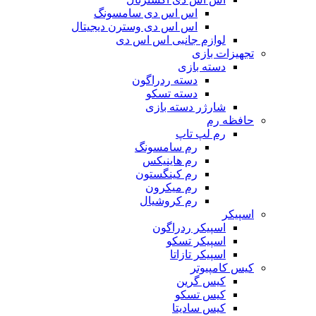
اس اس دی سامسونگ
اس اس دی وسترن دیجیتال
لوازم جانبی اس اس دی
تجهیزات بازی
دسته بازی
دسته ردراگون
دسته تسکو
شارژر دسته بازی
حافظه رم
رم لپ تاپ
رم سامسونگ
رم هاینیکس
رم کینگستون
رم میکرون
رم کروشیال
اسپیکر
اسپیکر ردراگون
اسپیکر تسکو
اسپیکر تازاتا
کیس کامپیوتر
کیس گرین
کیس تسکو
کیس سادیتا