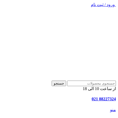
ورود / ثبت نام
جستجو
از ساعت 10 الی 18
88227324 021
منو