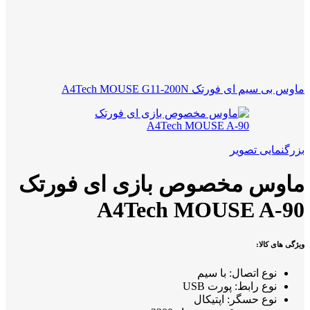
ماوس بی سیم ای فورتک A4Tech MOUSE G11-200N
بزرگنمایی تصویر
ماوس مخصوص بازی ای فورتک
A4Tech MOUSE A-90
ویژگی های کالا:
نوع اتصال: با سیم
نوع رابط: پورت USB
نوع حسگر: اپتیکال