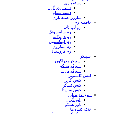
دسته بازی
دسته ردراگون
دسته تسکو
شارژر دسته بازی
حافظه رم
رم لپ تاپ
رم سامسونگ
رم هاینیکس
رم کینگستون
رم میکرون
رم کروشیال
اسپیکر
اسپیکر ردراگون
اسپیکر تسکو
اسپیکر تازاتا
کیس کامپیوتر
کیس گرین
کیس تسکو
کیس سادیتا
منبع تغذیه‌ پاور
پاور گرین
پاور تسکو
خنک کننده ها