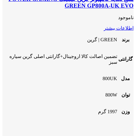
GREEN GP800A-UK EVO
ناموجود
اطلاعات بیشتر
برند
GREEN | گرین
تضمین اصالت کالا اروجینال+گارانتی اصلی گرین سیاره
گارانتی
سبز
مدل
800UK
توان
800W
وزن
1997 گرم