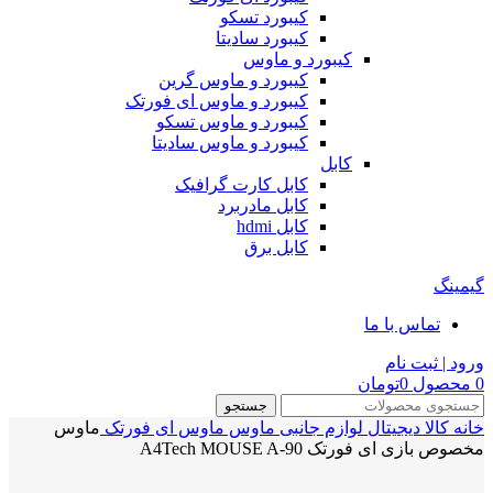
کیبورد تسکو
کیبورد سادیتا
کیبورد و ماوس
کیبورد و ماوس گرین
کیبورد و ماوس ای فورتک
کیبورد و ماوس تسکو
کیبورد و ماوس سادیتا
کابل
کابل کارت گرافیک
کابل مادربرد
کابل hdmi
کابل برق
گیمینگ
تماس با ما
ورود | ثبت نام
0
محصول
0
تومان
جستجو
خانه
کالا دیجیتال
لوازم جانبی
ماوس
ماوس ای فورتک
ماوس
مخصوص بازی ای فورتک A4Tech MOUSE A-90