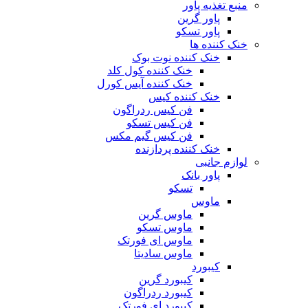
منبع تغذیه‌ پاور
پاور گرین
پاور تسکو
خنک کننده ها
خنک کننده نوت بوک
خنک کننده کول کلد
خنک کننده آیس کورل
خنک کننده کیس
فن کیس ردراگون
فن کیس تسکو
فن کیس گیم مکس
خنک کننده پردازنده
لوازم جانبی
پاور بانک
تسکو
ماوس
ماوس گرین
ماوس تسکو
ماوس ای فورتک
ماوس سادیتا
کیبورد
کیبورد گرین
کیبورد ردراگون
کیبورد ای فورتک