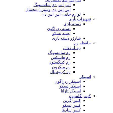
اس اس دی سامسونگ
اس اس دی وسترن دیجیتال
لوازم جانبی اس اس دی
تجهیزات بازی
دسته بازی
دسته ردراگون
دسته تسکو
شارژر دسته بازی
حافظه رم
رم لپ تاپ
رم سامسونگ
رم هاینیکس
رم کینگستون
رم میکرون
رم کروشیال
اسپیکر
اسپیکر ردراگون
اسپیکر تسکو
اسپیکر تازاتا
کیس کامپیوتر
کیس گرین
کیس تسکو
کیس سادیتا