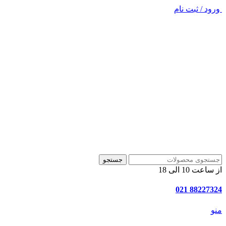
ورود / ثبت نام
جستجو
از ساعت 10 الی 18
88227324 021
منو