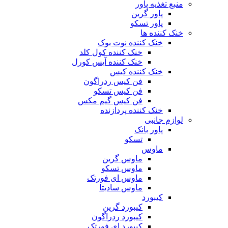
منبع تغذیه‌ پاور
پاور گرین
پاور تسکو
خنک کننده ها
خنک کننده نوت بوک
خنک کننده کول کلد
خنک کننده آیس کورل
خنک کننده کیس
فن کیس ردراگون
فن کیس تسکو
فن کیس گیم مکس
خنک کننده پردازنده
لوازم جانبی
پاور بانک
تسکو
ماوس
ماوس گرین
ماوس تسکو
ماوس ای فورتک
ماوس سادیتا
کیبورد
کیبورد گرین
کیبورد ردراگون
کیبورد ای فورتک