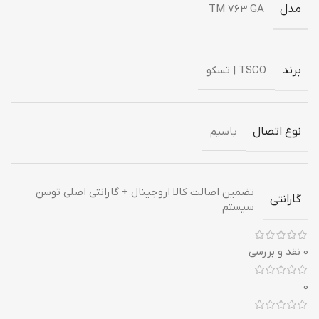
مدل
TM 763 GA
برند
TSCO | تسکو
نوع اتصال
باسیم
تضمین اصالت کالا اروجینال + گارانتی اصلی توسن
گارانتی
سیستم
0 نقد و بررسی
0