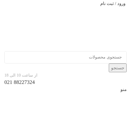
ورود / ثبت نام
جستجو
از ساعت 10 الی 18
88227324 021
منو