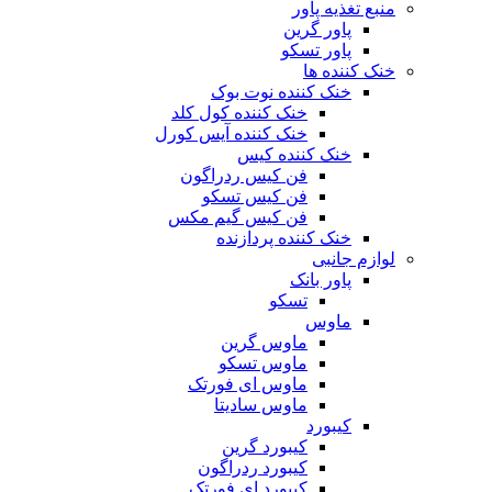
منبع تغذیه‌ پاور
پاور گرین
پاور تسکو
خنک کننده ها
خنک کننده نوت بوک
خنک کننده کول کلد
خنک کننده آیس کورل
خنک کننده کیس
فن کیس ردراگون
فن کیس تسکو
فن کیس گیم مکس
خنک کننده پردازنده
لوازم جانبی
پاور بانک
تسکو
ماوس
ماوس گرین
ماوس تسکو
ماوس ای فورتک
ماوس سادیتا
کیبورد
کیبورد گرین
کیبورد ردراگون
کیبورد ای فورتک