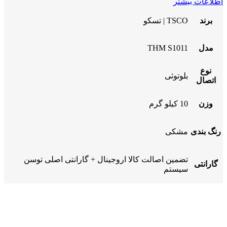
اطلاعات بیشتر
برند
TSCO | تسکو
مدل
THM S1011
نوع
بلوتوثی
اتصال
وزن
10 کیلو گرم
رنگ بندی
مشکی
تضمین اصالت کالا اروجینال + گارانتی اصلی توسن
گارانتی
سیستم