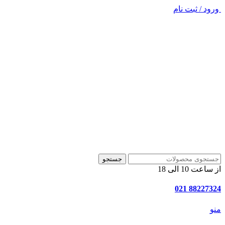
ورود / ثبت نام
جستجو
از ساعت 10 الی 18
88227324 021
منو