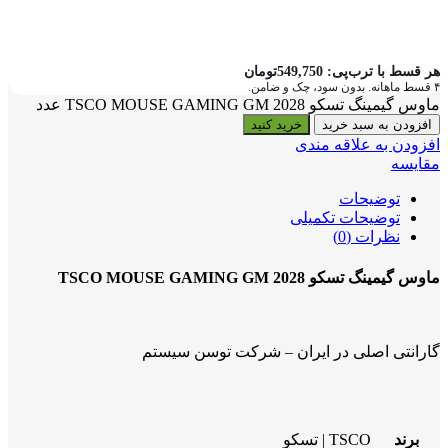
هر قسط با ترب‌پی:
549,750
تومان
۴ قسط ماهانه. بدون سود، چک و ضامن.
ماوس گیمینگ تسکو TSCO MOUSE GAMING GM 2028 عدد
افزودن به سبد خرید
خرید کنید
افزودن به علاقه مندی
مقایسه
توضیحات
توضیحات تکمیلی
نظرات (0)
ماوس گیمینگ تسکو TSCO MOUSE GAMING GM 2028
گارانتی اصلی در ایران – شرکت توسن سیستم
برند
TSCO | تسکو