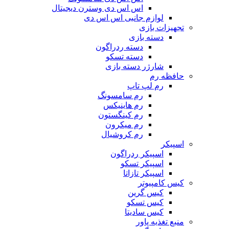
اس اس دی وسترن دیجیتال
لوازم جانبی اس اس دی
تجهیزات بازی
دسته بازی
دسته ردراگون
دسته تسکو
شارژر دسته بازی
حافظه رم
رم لپ تاپ
رم سامسونگ
رم هاینیکس
رم کینگستون
رم میکرون
رم کروشیال
اسپیکر
اسپیکر ردراگون
اسپیکر تسکو
اسپیکر تازاتا
کیس کامپیوتر
کیس گرین
کیس تسکو
کیس سادیتا
منبع تغذیه‌ پاور