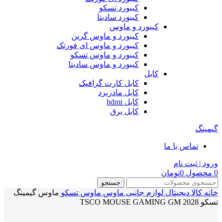
کیبورد تسکو
کیبورد سادیتا
کیبورد و ماوس
کیبورد و ماوس گرین
کیبورد و ماوس ای فورتک
کیبورد و ماوس تسکو
کیبورد و ماوس سادیتا
کابل
کابل کارت گرافیک
کابل مادربرد
کابل hdmi
کابل برق
گیمینگ
تماس با ما
ورود | ثبت نام
0
محصول
0
تومان
جستجو
خانه
کالا دیجیتال
لوازم جانبی
ماوس
ماوس تسکو
ماوس گیمینگ
تسکو TSCO MOUSE GAMING GM 2028