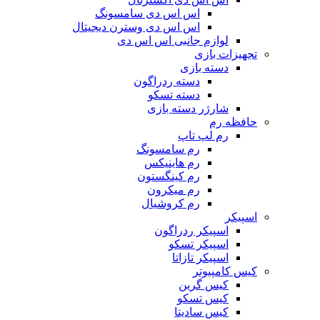
اس اس دی سامسونگ
اس اس دی وسترن دیجیتال
لوازم جانبی اس اس دی
تجهیزات بازی
دسته بازی
دسته ردراگون
دسته تسکو
شارژر دسته بازی
حافظه رم
رم لپ تاپ
رم سامسونگ
رم هاینیکس
رم کینگستون
رم میکرون
رم کروشیال
اسپیکر
اسپیکر ردراگون
اسپیکر تسکو
اسپیکر تازاتا
کیس کامپیوتر
کیس گرین
کیس تسکو
کیس سادیتا