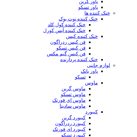
پاور گرین
پاور تسکو
خنک کننده ها
خنک کننده نوت بوک
خنک کننده کول کلد
خنک کننده آیس کورل
خنک کننده کیس
فن کیس ردراگون
فن کیس تسکو
فن کیس گیم مکس
خنک کننده پردازنده
لوازم جانبی
پاور بانک
تسکو
ماوس
ماوس گرین
ماوس تسکو
ماوس ای فورتک
ماوس سادیتا
کیبورد
کیبورد گرین
کیبورد ردراگون
کیبورد ای فورتک
کیبورد تسکو