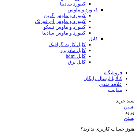
کیبورد سادیتا
کیبورد و ماوس
کیبورد و ماوس گرین
کیبورد و ماوس ای فورتک
کیبورد و ماوس تسکو
کیبورد و ماوس سادیتا
کابل
کابل کارت گرافیک
کابل مادربرد
کابل hdmi
کابل برق
فروشگاه
کالا با ارسال رایگان
علاقه مندی
مقایسه
سبد خرید
بستن
ورود
بستن
هنوز حساب کاربری ندارید؟