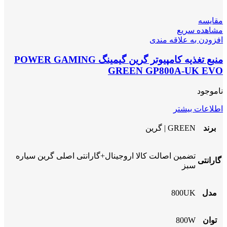
مقایسه
مشاهده سریع
افزودن به علاقه مندی
منبع تغذیه کامپیوتر گرین گیمینگ POWER GAMING
GREEN GP800A-UK EVO
ناموجود
اطلاعات بیشتر
برند
GREEN | گرین
تضمین اصالت کالا اروجینال+گارانتی اصلی گرین سیاره
گارانتی
سبز
مدل
800UK
توان
800W