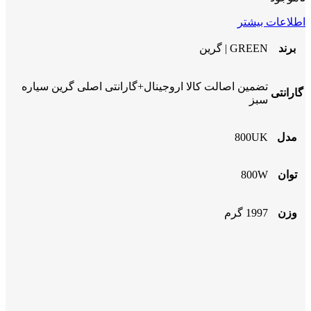
اطلاعات بیشتر
برند
GREEN | گرین
تضمین اصالت کالا اروجینال+گارانتی اصلی گرین سیاره
گارانتی
سبز
مدل
800UK
توان
800W
وزن
1997 گرم