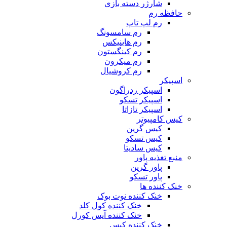
شارژر دسته بازی
حافظه رم
رم لپ تاپ
رم سامسونگ
رم هاینیکس
رم کینگستون
رم میکرون
رم کروشیال
اسپیکر
اسپیکر ردراگون
اسپیکر تسکو
اسپیکر تازاتا
کیس کامپیوتر
کیس گرین
کیس تسکو
کیس سادیتا
منبع تغذیه‌ پاور
پاور گرین
پاور تسکو
خنک کننده ها
خنک کننده نوت بوک
خنک کننده کول کلد
خنک کننده آیس کورل
خنک کننده کیس