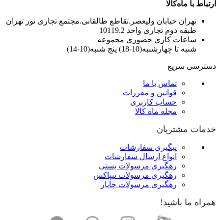
ارتباط با ماه‌کالا
تهران خیابان ولیعصر.تقاطع طالقانی.مجتمع تجاری نور تهران
طبقه دوم تجاری واحد 10119.2
ساعات کاری حضوری مجموعه
شنبه تا چهارشنبه(10-18) پنج شنبه(10-14)
دسترسی سریع
تماس با ما
قوانین و مقررات
حساب کاربری
مجله ماه کالا
خدمات مشتریان
پیگیری سفارشات
انواع ارسال سفارشات
رهگیری مرسولات پستی
رهگیری مرسولات تیپاکس
رهگیری مرسولات چاپار
همراه ما باشید!