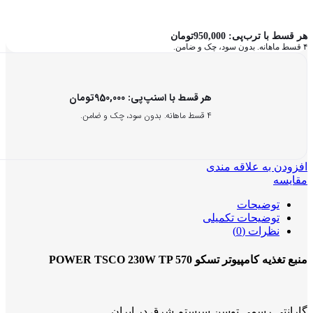
هر قسط با ترب‌پی:
950,000
تومان
۴ قسط ماهانه. بدون سود، چک و ضامن.
هر قسط با اسنپ‌پی:
950,000
تومان
۴ قسط ماهانه. بدون سود، چک و ضامن.
افزودن به علاقه مندی
مقایسه
توضیحات
توضیحات تکمیلی
نظرات (0)
منبع تغذیه کامپیوتر تسکو POWER TSCO 230W TP 570
گارانتی رسمی توسن سیستم شرق در ایران