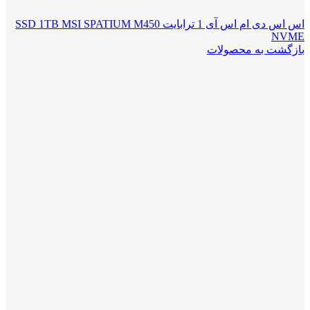
اس اس دی ام اس آی 1 ترابایت SSD 1TB MSI SPATIUM M450
NVME
بازگشت به محصولات