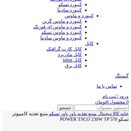
کیبورد تسکو
کیبورد سادیتا
کیبورد و ماوس
کیبورد و ماوس گرین
کیبورد و ماوس ای فورتک
کیبورد و ماوس تسکو
کیبورد و ماوس سادیتا
کابل
کابل کارت گرافیک
کابل مادربرد
کابل hdmi
کابل برق
گیمینگ
تماس با ما
ورود | ثبت نام
0
محصول
0
تومان
جستجو
خانه
کالا دیجیتال
منبع تغذیه‌ پاور
پاور تسکو
منبع تغذیه کامپیوتر
تسکو POWER TSCO 230W TP 570