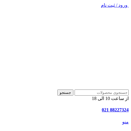
ورود / ثبت نام
جستجو
از ساعت 10 الی 18
88227324 021
منو