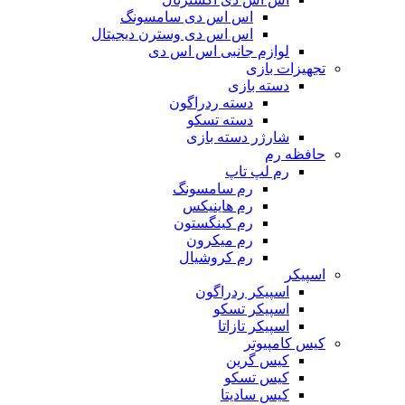
اس اس دی سامسونگ
اس اس دی وسترن دیجیتال
لوازم جانبی اس اس دی
تجهیزات بازی
دسته بازی
دسته ردراگون
دسته تسکو
شارژر دسته بازی
حافظه رم
رم لپ تاپ
رم سامسونگ
رم هاینیکس
رم کینگستون
رم میکرون
رم کروشیال
اسپیکر
اسپیکر ردراگون
اسپیکر تسکو
اسپیکر تازاتا
کیس کامپیوتر
کیس گرین
کیس تسکو
کیس سادیتا