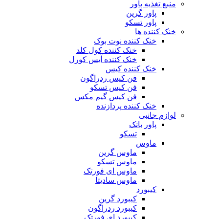
منبع تغذیه‌ پاور
پاور گرین
پاور تسکو
خنک کننده ها
خنک کننده نوت بوک
خنک کننده کول کلد
خنک کننده آیس کورل
خنک کننده کیس
فن کیس ردراگون
فن کیس تسکو
فن کیس گیم مکس
خنک کننده پردازنده
لوازم جانبی
پاور بانک
تسکو
ماوس
ماوس گرین
ماوس تسکو
ماوس ای فورتک
ماوس سادیتا
کیبورد
کیبورد گرین
کیبورد ردراگون
کیبورد ای فورتک