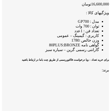
16,600,000
تومان
ویژگیهای کالا :
مدل : GP700
توان : 700 وات
تعداد فن : 1عدد
کاربری : گیمینگ – عمومی
وزن خالص :1780
گواهی نامه 80PLUS:BRONZE
گارانتی رسمی گرین – سیاره سبز
برای خرید تعداد – ویا درخواست فاکتوررسمی از طریق چت باما در ارتباط باشید
برند: