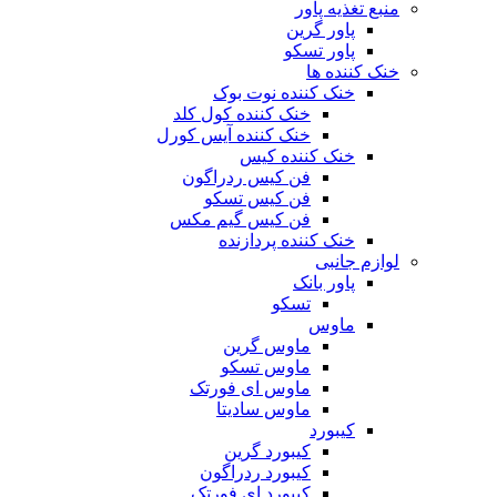
منبع تغذیه‌ پاور
پاور گرین
پاور تسکو
خنک کننده ها
خنک کننده نوت بوک
خنک کننده کول کلد
خنک کننده آیس کورل
خنک کننده کیس
فن کیس ردراگون
فن کیس تسکو
فن کیس گیم مکس
خنک کننده پردازنده
لوازم جانبی
پاور بانک
تسکو
ماوس
ماوس گرین
ماوس تسکو
ماوس ای فورتک
ماوس سادیتا
کیبورد
کیبورد گرین
کیبورد ردراگون
کیبورد ای فورتک