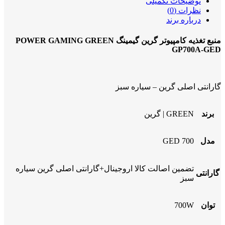
توضیحات تکمیلی
نظرات (0)
درباره برند
منبع تغذیه کامپیوتر گرین گیمینگ POWER GAMING GREEN
GP700A-GED
گارانتی اصلی گرین – سیاره سبز
برند
GREEN | گرین
مدل
700 GED
تضمین اصالت کالا اروجینال+گارانتی اصلی گرین سیاره
گارانتی
سبز
توان
700W