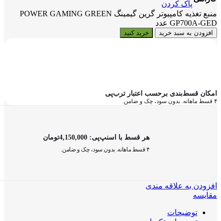
پاک کردن
منبع تغذیه کامپیوتر گرین گیمینگ POWER GAMING GREEN
GP700A-GED عدد
افزودن به سبد خرید
خرید کنید
امکان قسط‌بندی برحسب اعتبار ترب‌پی
۴ قسط ماهانه. بدون سود، چک و ضامن.
هر قسط با اسنپ‌پی:
4,150,000
تومان
۴ قسط ماهانه. بدون سود، چک و ضامن.
افزودن به علاقه مندی
مقایسه
توضیحات