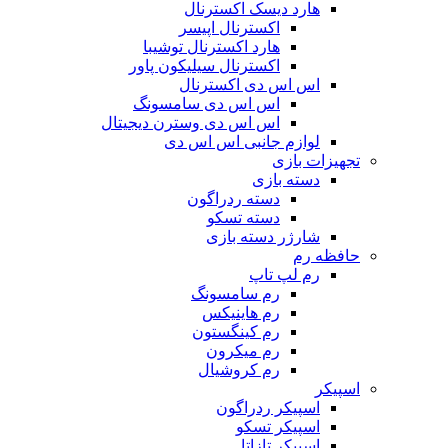
هارد دیسک اکسترنال
اکسترنال اپیسر
هارد اکسترنال توشیبا
اکسترنال سیلیکون پاور
اس اس دی اکسترنال
اس اس دی سامسونگ
اس اس دی وسترن دیجیتال
لوازم جانبی اس اس دی
تجهیزات بازی
دسته بازی
دسته ردراگون
دسته تسکو
شارژر دسته بازی
حافظه رم
رم لپ تاپ
رم سامسونگ
رم هاینیکس
رم کینگستون
رم میکرون
رم کروشیال
اسپیکر
اسپیکر ردراگون
اسپیکر تسکو
اسپیکر تازاتا