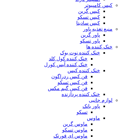
کیس کامپیوتر
کیس گرین
کیس تسکو
کیس سادیتا
منبع تغذیه‌ پاور
پاور گرین
پاور تسکو
خنک کننده ها
خنک کننده نوت بوک
خنک کننده کول کلد
خنک کننده آیس کورل
خنک کننده کیس
فن کیس ردراگون
فن کیس تسکو
فن کیس گیم مکس
خنک کننده پردازنده
لوازم جانبی
پاور بانک
تسکو
ماوس
ماوس گرین
ماوس تسکو
ماوس ای فورتک