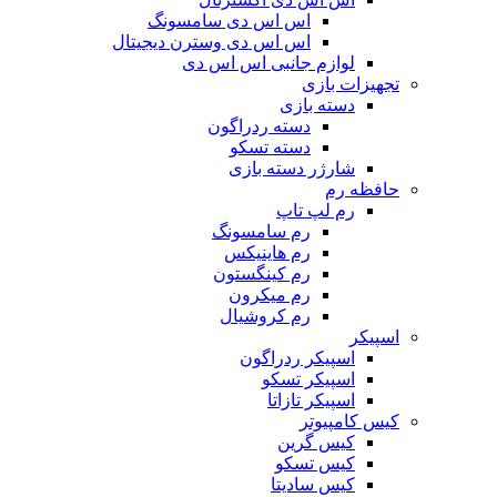
اس اس دی سامسونگ
اس اس دی وسترن دیجیتال
لوازم جانبی اس اس دی
تجهیزات بازی
دسته بازی
دسته ردراگون
دسته تسکو
شارژر دسته بازی
حافظه رم
رم لپ تاپ
رم سامسونگ
رم هاینیکس
رم کینگستون
رم میکرون
رم کروشیال
اسپیکر
اسپیکر ردراگون
اسپیکر تسکو
اسپیکر تازاتا
کیس کامپیوتر
کیس گرین
کیس تسکو
کیس سادیتا