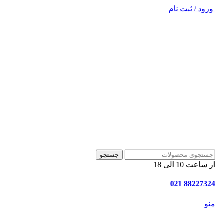
ورود / ثبت نام
جستجو
از ساعت 10 الی 18
88227324 021
منو