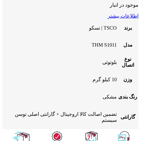
موجود در انبار
اطلاعات بیشتر
برند
TSCO | تسکو
مدل
THM S1011
نوع
بلوتوثی
اتصال
وزن
10 کیلو گرم
رنگ بندی
مشکی
تضمین اصالت کالا اروجینال + گارانتی اصلی توسن
گارانتی
سیستم