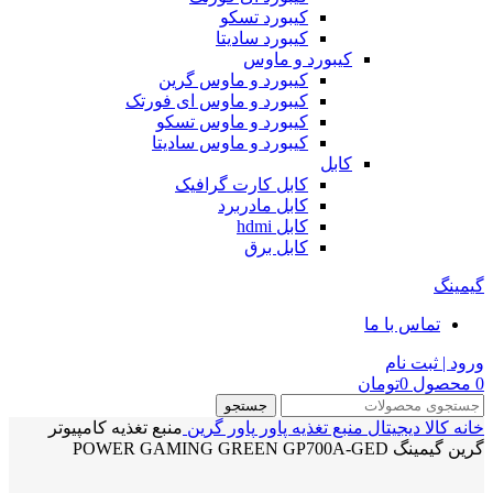
کیبورد تسکو
کیبورد سادیتا
کیبورد و ماوس
کیبورد و ماوس گرین
کیبورد و ماوس ای فورتک
کیبورد و ماوس تسکو
کیبورد و ماوس سادیتا
کابل
کابل کارت گرافیک
کابل مادربرد
کابل hdmi
کابل برق
گیمینگ
تماس با ما
ورود | ثبت نام
0
محصول
0
تومان
جستجو
خانه
کالا دیجیتال
منبع تغذیه‌ پاور
پاور گرین
منبع تغذیه کامپیوتر
گرین گیمینگ POWER GAMING GREEN GP700A-GED