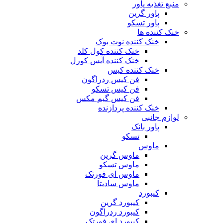
منبع تغذیه‌ پاور
پاور گرین
پاور تسکو
خنک کننده ها
خنک کننده نوت بوک
خنک کننده کول کلد
خنک کننده آیس کورل
خنک کننده کیس
فن کیس ردراگون
فن کیس تسکو
فن کیس گیم مکس
خنک کننده پردازنده
لوازم جانبی
پاور بانک
تسکو
ماوس
ماوس گرین
ماوس تسکو
ماوس ای فورتک
ماوس سادیتا
کیبورد
کیبورد گرین
کیبورد ردراگون
کیبورد ای فورتک