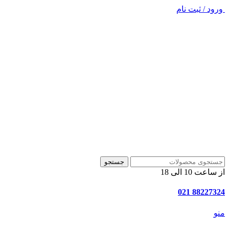
ورود / ثبت نام
جستجو
از ساعت 10 الی 18
88227324 021
منو