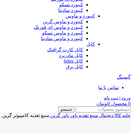
کیبورد تسکو
کیبورد سادیتا
کیبورد و ماوس
کیبورد و ماوس گرین
کیبورد و ماوس ای فورتک
کیبورد و ماوس تسکو
کیبورد و ماوس سادیتا
کابل
کابل کارت گرافیک
کابل مادربرد
کابل hdmi
کابل برق
گیمینگ
تماس با ما
ورود | ثبت نام
0
محصول
0
تومان
جستجو
خانه
کالا دیجیتال
منبع تغذیه‌ پاور
پاور گرین
منبع تغذیه کامپیوتر گرین POWER GREEN GP450A-ECO Rev3.1