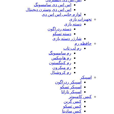
اس اس دی سامسونگ
اس اس دی وسترن دیجیتال
لوازم جانبی اس اس دی
تجهیزات بازی
دسته بازی
دسته ردراگون
دسته تسکو
شارژر دسته بازی
حافظه رم
رم لپ تاپ
رم سامسونگ
رم هاینیکس
رم کینگستون
رم میکرون
رم کروشیال
اسپیکر
اسپیکر ردراگون
اسپیکر تسکو
اسپیکر تازاتا
کیس کامپیوتر
کیس گرین
کیس تسکو
کیس سادیتا