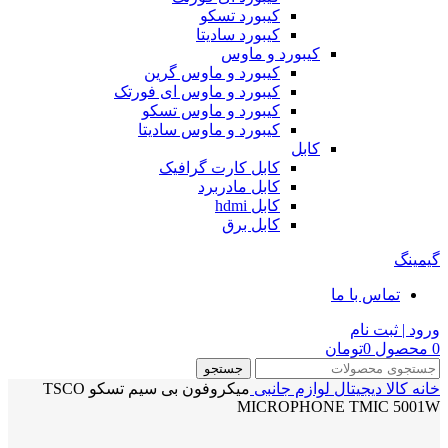
کیبورد تسکو
کیبورد سادیتا
کیبورد و ماوس
کیبورد و ماوس گرین
کیبورد و ماوس ای فورتک
کیبورد و ماوس تسکو
کیبورد و ماوس سادیتا
کابل
کابل کارت گرافیک
کابل مادربرد
کابل hdmi
کابل برق
گیمینگ
تماس با ما
ورود | ثبت نام
0
محصول
0
تومان
جستجو
خانه
کالا دیجیتال
لوازم جانبی
میکروفون بی سیم تسکو TSCO
MICROPHONE TMIC 5001W