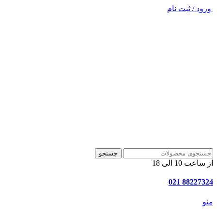
ورود / ثبت نام
جستجو
از ساعت 10 الی 18
88227324 021
منو