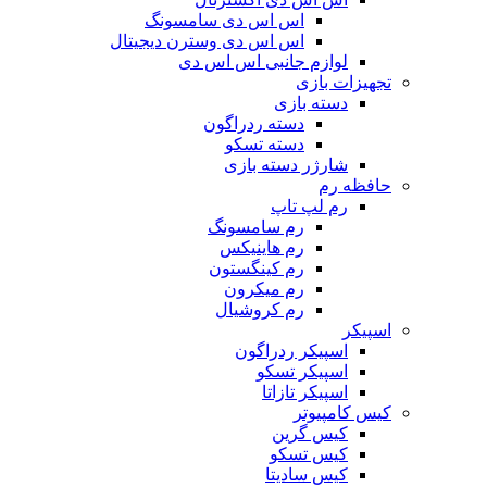
اس اس دی سامسونگ
اس اس دی وسترن دیجیتال
لوازم جانبی اس اس دی
تجهیزات بازی
دسته بازی
دسته ردراگون
دسته تسکو
شارژر دسته بازی
حافظه رم
رم لپ تاپ
رم سامسونگ
رم هاینیکس
رم کینگستون
رم میکرون
رم کروشیال
اسپیکر
اسپیکر ردراگون
اسپیکر تسکو
اسپیکر تازاتا
کیس کامپیوتر
کیس گرین
کیس تسکو
کیس سادیتا