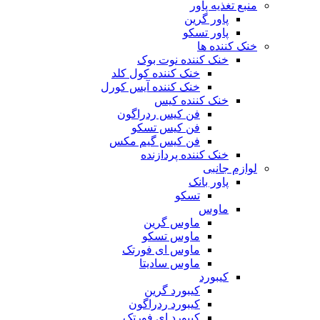
منبع تغذیه‌ پاور
پاور گرین
پاور تسکو
خنک کننده ها
خنک کننده نوت بوک
خنک کننده کول کلد
خنک کننده آیس کورل
خنک کننده کیس
فن کیس ردراگون
فن کیس تسکو
فن کیس گیم مکس
خنک کننده پردازنده
لوازم جانبی
پاور بانک
تسکو
ماوس
ماوس گرین
ماوس تسکو
ماوس ای فورتک
ماوس سادیتا
کیبورد
کیبورد گرین
کیبورد ردراگون
کیبورد ای فورتک