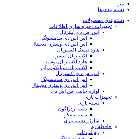
منو
دسته بندی ها
دسته‌بندی محصولات
تجهیزات ذخیره سازی اطلاعات
اس اس دی اینترنال
اس اس دی سامسونگ
اس اس دی وسترن دیجیتال
هارد دیسک اکسترنال
اکسترنال اپیسر
هارد اکسترنال توشیبا
اکسترنال سیلیکون پاور
اس اس دی اکسترنال
اس اس دی سامسونگ
اس اس دی وسترن دیجیتال
لوازم جانبی اس اس دی
تجهیزات بازی
دسته بازی
دسته ردراگون
دسته تسکو
شارژر دسته بازی
حافظه رم
رم لپ تاپ
رم سامسونگ