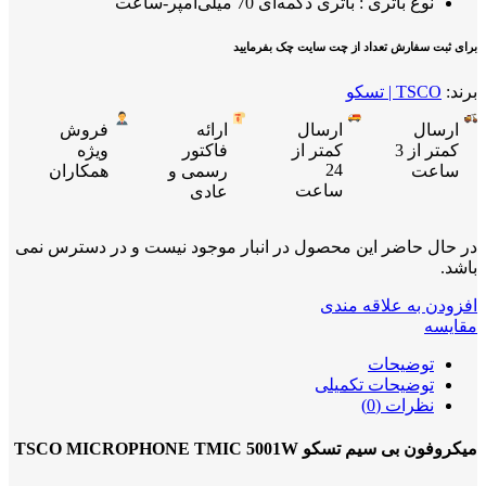
نوع باتری : باتری دکمه‌ای 70 میلی‌آمپر-ساعت
برای ثبت سفارش تعداد از چت سایت چک بفرمایید
برند:
TSCO | تسکو
ارسال
ارسال
ارائه
فروش
کمتر از 3
کمتر از
فاکتور
ویژه
24
ساعت
رسمی و
همکاران
ساعت
عادی
در حال حاضر این محصول در انبار موجود نیست و در دسترس نمی
باشد.
افزودن به علاقه مندی
مقایسه
توضیحات
توضیحات تکمیلی
نظرات (0)
میکروفون بی سیم تسکو TSCO MICROPHONE TMIC 5001W