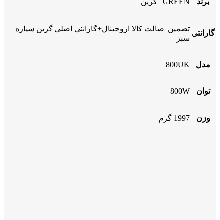
برند
GREEN | گرین
تضمین اصالت کالا اروجینال+گارانتی اصلی گرین سیاره
گارانتی
سبز
مدل
800UK
توان
800W
وزن
1997 گرم