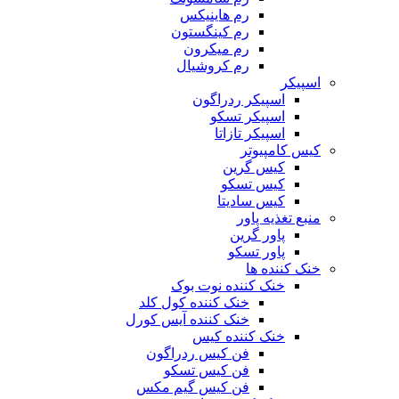
رم هاینیکس
رم کینگستون
رم میکرون
رم کروشیال
اسپیکر
اسپیکر ردراگون
اسپیکر تسکو
اسپیکر تازاتا
کیس کامپیوتر
کیس گرین
کیس تسکو
کیس سادیتا
منبع تغذیه‌ پاور
پاور گرین
پاور تسکو
خنک کننده ها
خنک کننده نوت بوک
خنک کننده کول کلد
خنک کننده آیس کورل
خنک کننده کیس
فن کیس ردراگون
فن کیس تسکو
فن کیس گیم مکس