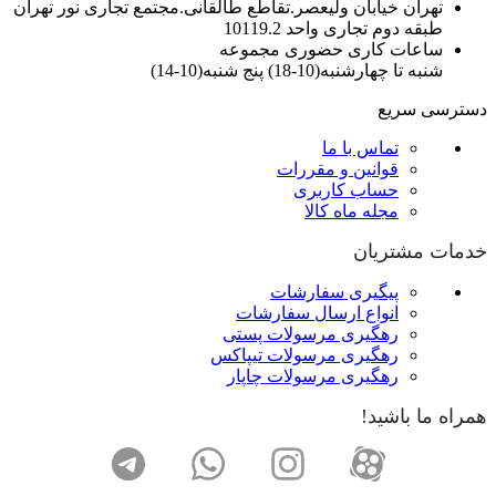
تهران خیابان ولیعصر.تقاطع طالقانی.مجتمع تجاری نور تهران
طبقه دوم تجاری واحد 10119.2
ساعات کاری حضوری مجموعه
شنبه تا چهارشنبه(10-18) پنج شنبه(10-14)
دسترسی سریع
تماس با ما
قوانین و مقررات
حساب کاربری
مجله ماه کالا
خدمات مشتریان
پیگیری سفارشات
انواع ارسال سفارشات
رهگیری مرسولات پستی
رهگیری مرسولات تیپاکس
رهگیری مرسولات چاپار
همراه ما باشید!