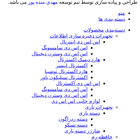
طراحی و پیاده سازی توسط تیم توسعه
مهدی منده پور
می باشد.
منو
دسته بندی ها
دسته‌بندی محصولات
تجهیزات ذخیره سازی اطلاعات
اس اس دی اینترنال
اس اس دی سامسونگ
اس اس دی وسترن دیجیتال
هارد دیسک اکسترنال
اکسترنال اپیسر
هارد اکسترنال توشیبا
اکسترنال سیلیکون پاور
اس اس دی اکسترنال
اس اس دی سامسونگ
اس اس دی وسترن دیجیتال
لوازم جانبی اس اس دی
تجهیزات بازی
دسته بازی
دسته ردراگون
دسته تسکو
شارژر دسته بازی
حافظه رم