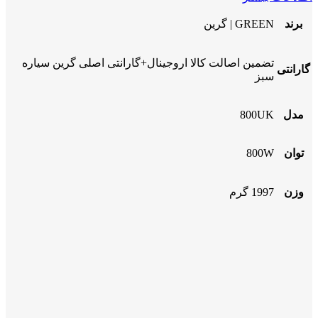
برند
GREEN | گرین
تضمین اصالت کالا اروجینال+گارانتی اصلی گرین سیاره
گارانتی
سبز
مدل
800UK
توان
800W
وزن
1997 گرم