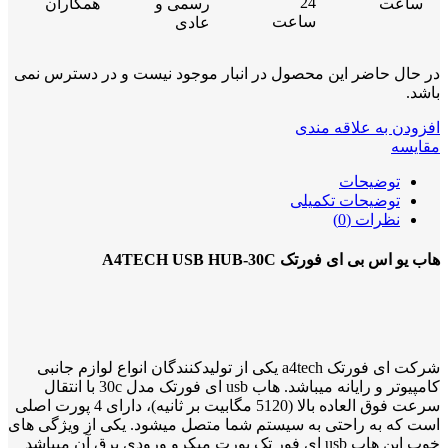
24
ساعت
رسمی و
همکاران
ساعت
عادی
در حال حاضر این محصول در انبار موجود نیست و در دسترس نمی
باشد.
افزودن به علاقه مندی
مقایسه
توضیحات
توضیحات تکمیلی
نظرات (0)
هاب یو اس بی ای فورتک A4TECH USB HUB-30C
شرکت ای فورتک a4tech یکی از تولیدکنندگان انواع لوازم جانبی
کامپیوتر و رایانه میباشد. هاب usb ای فورتک مدل 30c با انتقال
سرعت فوق العاده بالا (5120 مگابیت بر ثانیه)، دارای 4 پورت اصلی
است که به راحتی به سیستم شما متصل میشود. یکی از ویژگی های
خوب این هاب usb ای فور تک پورت میکرو ورودی برق آن میباشد