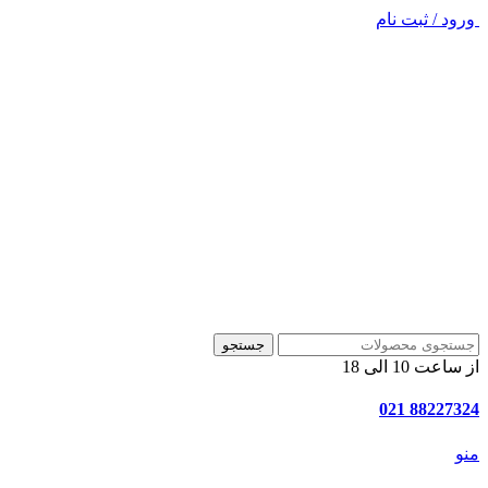
ورود / ثبت نام
جستجو
از ساعت 10 الی 18
88227324 021
منو