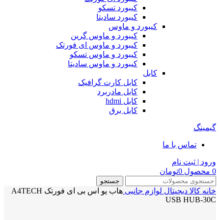
کیبورد تسکو
کیبورد سادیتا
کیبورد و ماوس
کیبورد و ماوس گرین
کیبورد و ماوس ای فورتک
کیبورد و ماوس تسکو
کیبورد و ماوس سادیتا
کابل
کابل کارت گرافیک
کابل مادربرد
کابل hdmi
کابل برق
گیمینگ
تماس با ما
ورود | ثبت نام
0
محصول
0
تومان
جستجو
خانه
کالا دیجیتال
لوازم جانبی
هاب یو اس بی ای فورتک A4TECH
USB HUB-30C