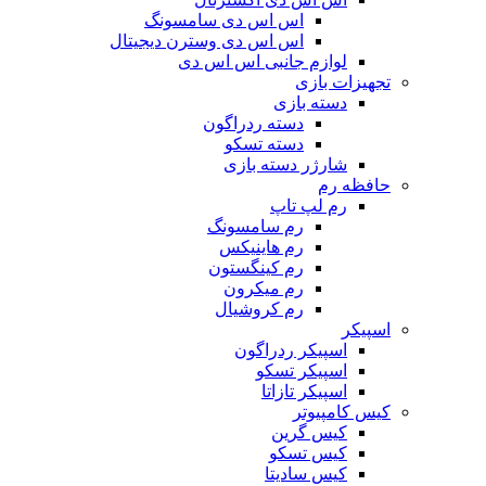
اس اس دی سامسونگ
اس اس دی وسترن دیجیتال
لوازم جانبی اس اس دی
تجهیزات بازی
دسته بازی
دسته ردراگون
دسته تسکو
شارژر دسته بازی
حافظه رم
رم لپ تاپ
رم سامسونگ
رم هاینیکس
رم کینگستون
رم میکرون
رم کروشیال
اسپیکر
اسپیکر ردراگون
اسپیکر تسکو
اسپیکر تازاتا
کیس کامپیوتر
کیس گرین
کیس تسکو
کیس سادیتا