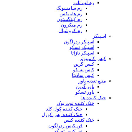
رم لپ تاپ
رم سامسونگ
رم هاینیکس
رم کینگستون
رم میکرون
رم کروشیال
اسپیکر
اسپیکر ردراگون
اسپیکر تسکو
اسپیکر تازاتا
کیس کامپیوتر
کیس گرین
کیس تسکو
کیس سادیتا
منبع تغذیه‌ پاور
پاور گرین
پاور تسکو
خنک کننده ها
خنک کننده نوت بوک
خنک کننده کول کلد
خنک کننده آیس کورل
خنک کننده کیس
فن کیس ردراگون
فن کیس تسکو