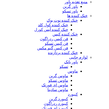
منبع تغذیه‌ پاور
پاور گرین
پاور تسکو
خنک کننده ها
خنک کننده نوت بوک
خنک کننده کول کلد
خنک کننده آیس کورل
خنک کننده کیس
فن کیس ردراگون
فن کیس تسکو
فن کیس گیم مکس
خنک کننده پردازنده
لوازم جانبی
پاور بانک
تسکو
ماوس
ماوس گرین
ماوس تسکو
ماوس ای فورتک
ماوس سادیتا
کیبورد
کیبورد گرین
کیبورد ردراگون
کیبورد ای فورتک