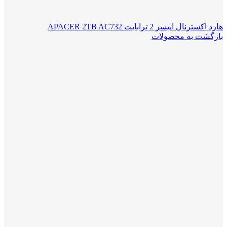
هارد اکسترنال اپیسر 2 ترابایت APACER 2TB AC732
بازگشت به محصولات