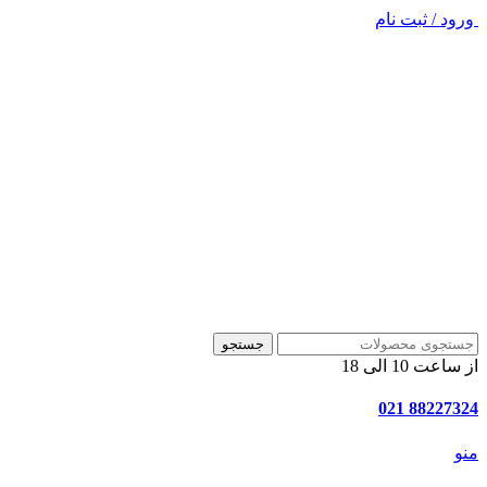
ورود / ثبت نام
جستجو
از ساعت 10 الی 18
88227324 021
منو