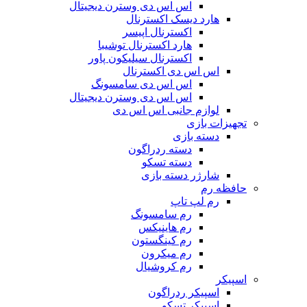
اس اس دی وسترن دیجیتال
هارد دیسک اکسترنال
اکسترنال اپیسر
هارد اکسترنال توشیبا
اکسترنال سیلیکون پاور
اس اس دی اکسترنال
اس اس دی سامسونگ
اس اس دی وسترن دیجیتال
لوازم جانبی اس اس دی
تجهیزات بازی
دسته بازی
دسته ردراگون
دسته تسکو
شارژر دسته بازی
حافظه رم
رم لپ تاپ
رم سامسونگ
رم هاینیکس
رم کینگستون
رم میکرون
رم کروشیال
اسپیکر
اسپیکر ردراگون
اسپیکر تسکو