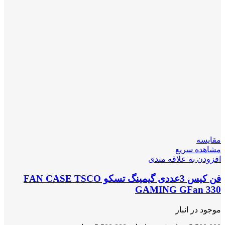
مقایسه
مشاهده سریع
افزودن به علاقه مندی
فن کیس 3عددی گیمینگ تسکو FAN CASE TSCO
GAMING GFan 330
موجود در انبار