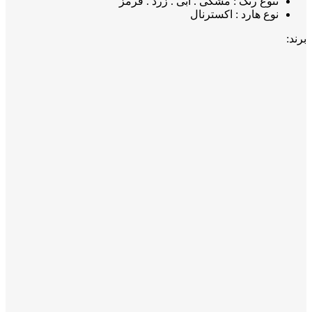
تنوع رنگ : مشکی . آبی . زرد . قرمز
نوع هارد : اکسترنال
برند: