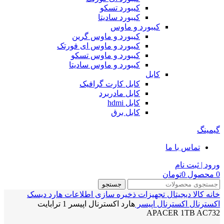
کیبورد تسکو
کیبورد سادیتا
کیبورد و ماوس
کیبورد و ماوس گرین
کیبورد و ماوس ای فورتک
کیبورد و ماوس تسکو
کیبورد و ماوس سادیتا
کابل
کابل کارت گرافیک
کابل مادربرد
کابل hdmi
کابل برق
گیمینگ
تماس با ما
ورود | ثبت نام
0
محصول
0
تومان
جستجو
خانه
کالا دیجیتال
تجهیزات ذخیره سازی اطلاعات
هارد دیسک
اکسترنال
اکسترنال اپیسر
هارد اکسترنال اپیسر 1 ترابایت
APACER 1TB AC732