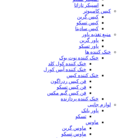
اسپیکر تازاتا
کیس کامپیوتر
کیس گرین
کیس تسکو
کیس سادیتا
منبع تغذیه‌ پاور
پاور گرین
پاور تسکو
خنک کننده ها
خنک کننده نوت بوک
خنک کننده کول کلد
خنک کننده آیس کورل
خنک کننده کیس
فن کیس ردراگون
فن کیس تسکو
فن کیس گیم مکس
خنک کننده پردازنده
لوازم جانبی
پاور بانک
تسکو
ماوس
ماوس گرین
ماوس تسکو