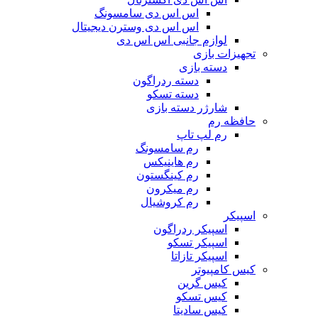
اس اس دی سامسونگ
اس اس دی وسترن دیجیتال
لوازم جانبی اس اس دی
تجهیزات بازی
دسته بازی
دسته ردراگون
دسته تسکو
شارژر دسته بازی
حافظه رم
رم لپ تاپ
رم سامسونگ
رم هاینیکس
رم کینگستون
رم میکرون
رم کروشیال
اسپیکر
اسپیکر ردراگون
اسپیکر تسکو
اسپیکر تازاتا
کیس کامپیوتر
کیس گرین
کیس تسکو
کیس سادیتا