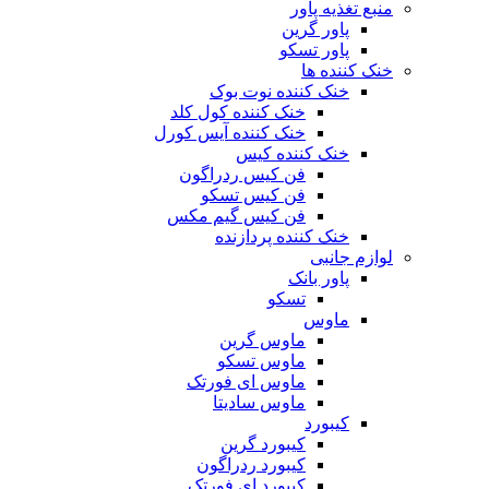
منبع تغذیه‌ پاور
پاور گرین
پاور تسکو
خنک کننده ها
خنک کننده نوت بوک
خنک کننده کول کلد
خنک کننده آیس کورل
خنک کننده کیس
فن کیس ردراگون
فن کیس تسکو
فن کیس گیم مکس
خنک کننده پردازنده
لوازم جانبی
پاور بانک
تسکو
ماوس
ماوس گرین
ماوس تسکو
ماوس ای فورتک
ماوس سادیتا
کیبورد
کیبورد گرین
کیبورد ردراگون
کیبورد ای فورتک