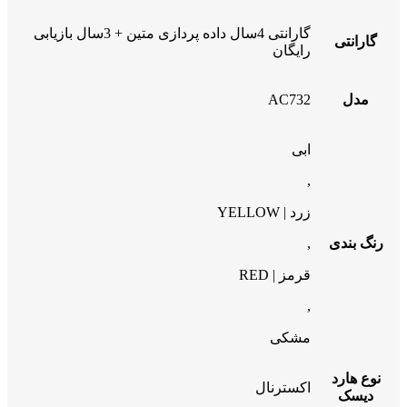
گارانتی 4سال داده پردازی متین + 3سال بازیابی
گارانتی
رایگان
مدل
AC732
ابی
,
زرد | YELLOW
رنگ بندی
,
قرمز | RED
,
مشکی
نوع هارد
اکسترنال
دیسک