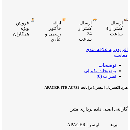
ارسال
ارسال
ارائه
فروش
کمتر از 3
کمتر از
فاکتور
ویژه
24
ساعت
رسمی و
همکاران
ساعت
عادی
افزودن به علاقه مندی
مقایسه
توضیحات
توضیحات تکمیلی
نظرات (0)
هارد اکسترنال اپیسر 1 ترابایت APACER 1TB AC732
گارانتی اصلی داده پردازی متین
برند
اپیسر | APACER