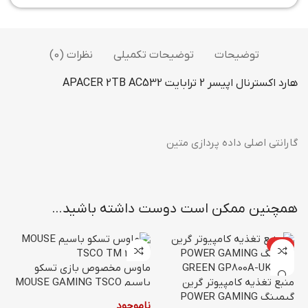
توضیحات
توضیحات تکمیلی
نظرات (0)
هارد اکسترنال اپیسر 2 ترابایت APACER 2TB AC532
گارانتی اصلی داده پردازی متین
همچنین ممکن است دوست داشته باشید…
ویژه
ماوس مخصوص بازی تسکو
منبع تغذیه کامپیوتر گرین
باسیم MOUSE GAMING TSCO
11
گیمینگ POWER GAMING
TM 2018N
ناموجود