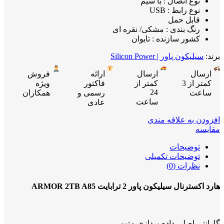
نوع اتصال : با سیم
نوع رابط : USB
قابل حمل
رنگ بندی : مشکی/ نقره ای
کشور سازنده : تایوان
برند:
سیلیکون پاور | Silicon Power
ارسال
ارسال
ارائه
فروش
کمتر از 3
کمتر از
فاکتور
ویژه
24
ساعت
رسمی و
همکاران
ساعت
عادی
افزودن به علاقه مندی
مقایسه
توضیحات
توضیحات تکمیلی
نظرات (0)
هارد اکسترنال سیلیکون پاور 2 ترابایت ARMOR 2TB A85
گارانتی اصلی داده پردازی متین