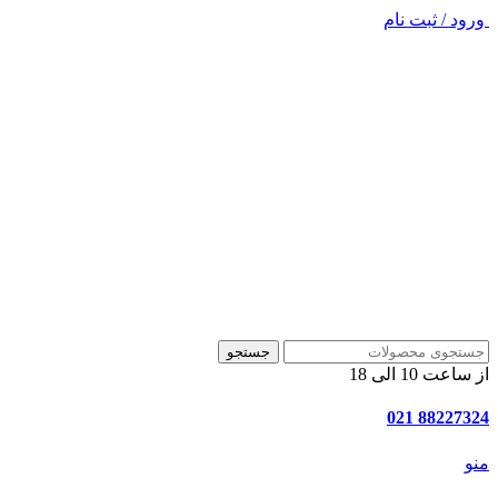
ورود / ثبت نام
جستجو
از ساعت 10 الی 18
88227324 021
منو