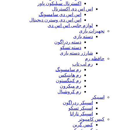
اکسترنال سیلیکون پاور
اس اس دی اکسترنال
اس اس دی سامسونگ
اس اس دی وسترن دیجیتال
لوازم جانبی اس اس دی
تجهیزات بازی
دسته بازی
دسته ردراگون
دسته تسکو
شارژر دسته بازی
حافظه رم
رم لپ تاپ
رم سامسونگ
رم هاینیکس
رم کینگستون
رم میکرون
رم کروشیال
اسپیکر
اسپیکر ردراگون
اسپیکر تسکو
اسپیکر تازاتا
کیس کامپیوتر
کیس گرین