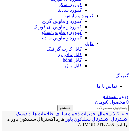
کیبورد تسکو
کیبورد سادیتا
کیبورد و ماوس
کیبورد و ماوس گرین
کیبورد و ماوس ای فورتک
کیبورد و ماوس تسکو
کیبورد و ماوس سادیتا
کابل
کابل کارت گرافیک
کابل مادربرد
کابل hdmi
کابل برق
گیمینگ
تماس با ما
ورود | ثبت نام
0
محصول
0
تومان
جستجو
خانه
کالا دیجیتال
تجهیزات ذخیره سازی اطلاعات
هارد دیسک
اکسترنال
اکسترنال سیلیکون پاور
هارد اکسترنال سیلیکون پاور 2
ترابایت ARMOR 2TB A85