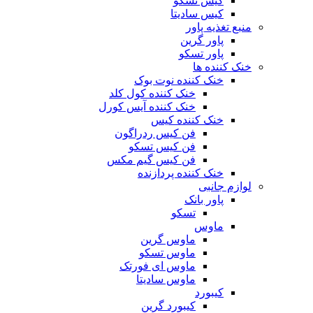
کیس تسکو
کیس سادیتا
منبع تغذیه‌ پاور
پاور گرین
پاور تسکو
خنک کننده ها
خنک کننده نوت بوک
خنک کننده کول کلد
خنک کننده آیس کورل
خنک کننده کیس
فن کیس ردراگون
فن کیس تسکو
فن کیس گیم مکس
خنک کننده پردازنده
لوازم جانبی
پاور بانک
تسکو
ماوس
ماوس گرین
ماوس تسکو
ماوس ای فورتک
ماوس سادیتا
کیبورد
کیبورد گرین