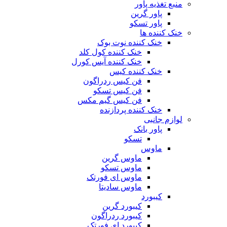
منبع تغذیه‌ پاور
پاور گرین
پاور تسکو
خنک کننده ها
خنک کننده نوت بوک
خنک کننده کول کلد
خنک کننده آیس کورل
خنک کننده کیس
فن کیس ردراگون
فن کیس تسکو
فن کیس گیم مکس
خنک کننده پردازنده
لوازم جانبی
پاور بانک
تسکو
ماوس
ماوس گرین
ماوس تسکو
ماوس ای فورتک
ماوس سادیتا
کیبورد
کیبورد گرین
کیبورد ردراگون
کیبورد ای فورتک