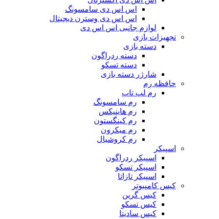
اس اس دی سامسونگ
اس اس دی وسترن دیجیتال
لوازم جانبی اس اس دی
تجهیزات بازی
دسته بازی
دسته ردراگون
دسته تسکو
شارژر دسته بازی
حافظه رم
رم لپ تاپ
رم سامسونگ
رم هاینیکس
رم کینگستون
رم میکرون
رم کروشیال
اسپیکر
اسپیکر ردراگون
اسپیکر تسکو
اسپیکر تازاتا
کیس کامپیوتر
کیس گرین
کیس تسکو
کیس سادیتا