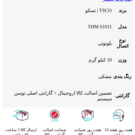
برند
TSCO | تسکو
مدل
THM S1011
نوع
بلوتوثی
اتصال
وزن
10 کیلو گرم
رنگ بندی
مشکی
تضمین اصالت کالا اروجینال + گارانتی اصلی توسن
گارانتی
سیستم
هفت روز هفته 24
هفت روز ضمانت
ضمانت اصالت
ارسال کالا 3 ساعت ,
ساعته
برگشت کالا
گارانتی و کالا
48 ساعت