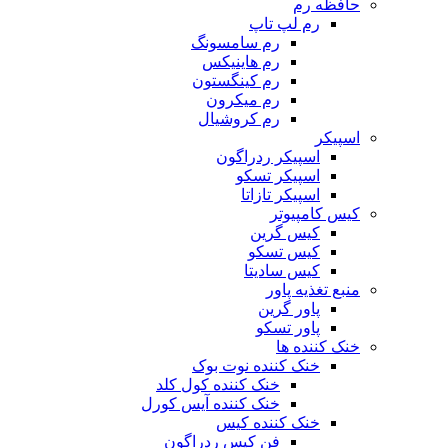
حافظه رم
رم لپ تاپ
رم سامسونگ
رم هاینیکس
رم کینگستون
رم میکرون
رم کروشیال
اسپیکر
اسپیکر ردراگون
اسپیکر تسکو
اسپیکر تازاتا
کیس کامپیوتر
کیس گرین
کیس تسکو
کیس سادیتا
منبع تغذیه‌ پاور
پاور گرین
پاور تسکو
خنک کننده ها
خنک کننده نوت بوک
خنک کننده کول کلد
خنک کننده آیس کورل
خنک کننده کیس
فن کیس ردراگون