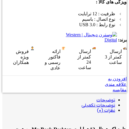
کیبورد گرین
ویزگی های کالا :
کیبورد ردراگون
ظرفیت : 12 ترابایت
نوع اتصال : باسیم
کیبورد ای فورتک
نوع رابط : USB 3.0
کیبورد تسکو
برند:
کیبورد سادیتا
ارسال
ارسال
ارائه
فروش
کمتر از 3
کمتر از
فاکتور
ویژه
کیبورد و ماوس
24
ساعت
رسمی و
همکاران
ساعت
عادی
کیبورد و ماوس گرین
افزودن به
کیبورد و ماوس ای فورتک
علاقه مندی
مقایسه
کیبورد و ماوس تسکو
توضیحات
کیبورد و ماوس سادیتا
توضیحات تکمیلی
نظرات (0)
کابل