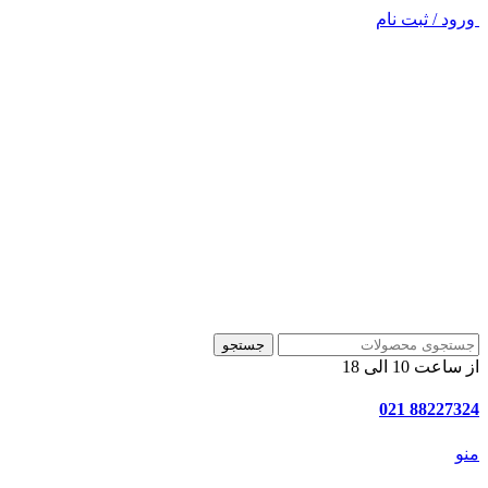
ورود / ثبت نام
جستجو
از ساعت 10 الی 18
88227324 021
منو