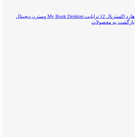
هارد اکسترنال 12 ترابایت My Book Desktop وسترن دیجیتال
بازگشت به محصولات