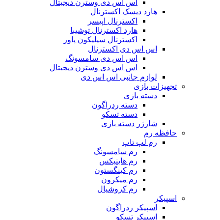
اس اس دی وسترن دیجیتال
هارد دیسک اکسترنال
اکسترنال اپیسر
هارد اکسترنال توشیبا
اکسترنال سیلیکون پاور
اس اس دی اکسترنال
اس اس دی سامسونگ
اس اس دی وسترن دیجیتال
لوازم جانبی اس اس دی
تجهیزات بازی
دسته بازی
دسته ردراگون
دسته تسکو
شارژر دسته بازی
حافظه رم
رم لپ تاپ
رم سامسونگ
رم هاینیکس
رم کینگستون
رم میکرون
رم کروشیال
اسپیکر
اسپیکر ردراگون
اسپیکر تسکو