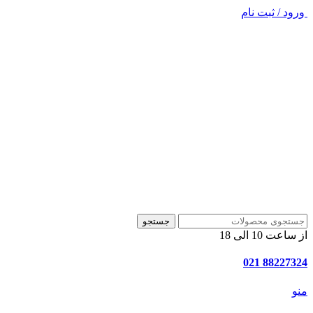
ورود / ثبت نام
جستجو
از ساعت 10 الی 18
88227324 021
منو