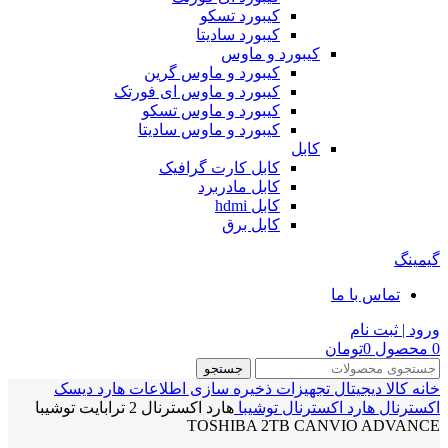
کیبورد تسکو
کیبورد سادیتا
کیبورد و ماوس
کیبورد و ماوس گرین
کیبورد و ماوس ای فورتک
کیبورد و ماوس تسکو
کیبورد و ماوس سادیتا
کابل
کابل کارت گرافیک
کابل مادربرد
کابل hdmi
کابل برق
گیمینگ
تماس با ما
ورود | ثبت نام
0
محصول
0
تومان
جستجو
خانه
کالا دیجیتال
تجهیزات ذخیره سازی اطلاعات
هارد دیسک
اکسترنال
هارد اکسترنال توشیبا
هارد اکسترنال 2 ترابایت توشیبا
TOSHIBA 2TB CANVIO ADVANCE