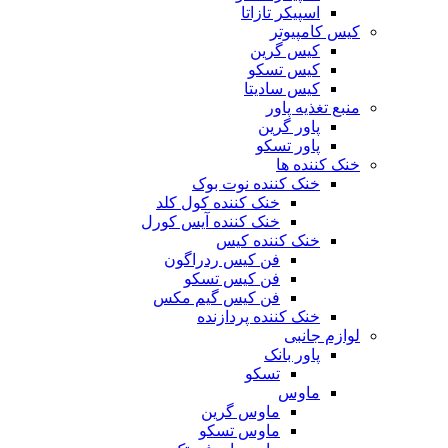
اسپیکر تازاتا
کیس کامپیوتر
کیس گرین
کیس تسکو
کیس سادیتا
منبع تغذیه‌ پاور
پاور گرین
پاور تسکو
خنک کننده ها
خنک کننده نوت بوک
خنک کننده کول کلد
خنک کننده آیس کورل
خنک کننده کیس
فن کیس ردراگون
فن کیس تسکو
فن کیس گیم مکس
خنک کننده پردازنده
لوازم جانبی
پاور بانک
تسکو
ماوس
ماوس گرین
ماوس تسکو