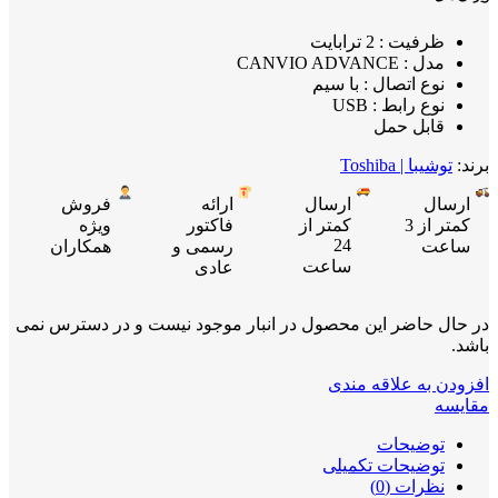
ظرفیت : 2 ترابایت
مدل : CANVIO ADVANCE
نوع اتصال : با سیم
نوع رابط : USB
قابل حمل
برند:
توشیبا | Toshiba
ارسال
ارسال
ارائه
فروش
کمتر از 3
کمتر از
فاکتور
ویژه
24
ساعت
رسمی و
همکاران
ساعت
عادی
در حال حاضر این محصول در انبار موجود نیست و در دسترس نمی
باشد.
افزودن به علاقه مندی
مقایسه
توضیحات
توضیحات تکمیلی
نظرات (0)