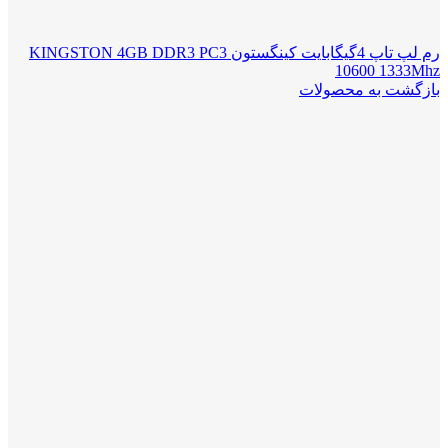
رم لپ تاپ 4گیگابایت کینگستون KINGSTON 4GB DDR3 PC3
10600 1333Mhz
بازگشت به محصولات