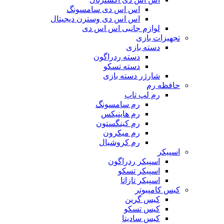
اس اس دی سامسونگ
اس اس دی وسترن دیجیتال
لوازم جانبی اس اس دی
تجهیزات بازی
دسته بازی
دسته ردراگون
دسته تسکو
شارژر دسته بازی
حافظه رم
رم لپ تاپ
رم سامسونگ
رم هاینیکس
رم کینگستون
رم میکرون
رم کروشیال
اسپیکر
اسپیکر ردراگون
اسپیکر تسکو
اسپیکر تازاتا
کیس کامپیوتر
کیس گرین
کیس تسکو
کیس سادیتا