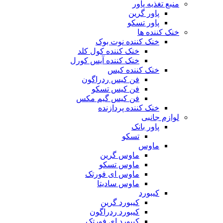
منبع تغذیه‌ پاور
پاور گرین
پاور تسکو
خنک کننده ها
خنک کننده نوت بوک
خنک کننده کول کلد
خنک کننده آیس کورل
خنک کننده کیس
فن کیس ردراگون
فن کیس تسکو
فن کیس گیم مکس
خنک کننده پردازنده
لوازم جانبی
پاور بانک
تسکو
ماوس
ماوس گرین
ماوس تسکو
ماوس ای فورتک
ماوس سادیتا
کیبورد
کیبورد گرین
کیبورد ردراگون
کیبورد ای فورتک