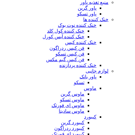
منبع تغذیه‌ پاور
پاور گرین
پاور تسکو
خنک کننده ها
خنک کننده نوت بوک
خنک کننده کول کلد
خنک کننده آیس کورل
خنک کننده کیس
فن کیس ردراگون
فن کیس تسکو
فن کیس گیم مکس
خنک کننده پردازنده
لوازم جانبی
پاور بانک
تسکو
ماوس
ماوس گرین
ماوس تسکو
ماوس ای فورتک
ماوس سادیتا
کیبورد
کیبورد گرین
کیبورد ردراگون
کیبورد ای فورتک