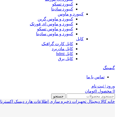
کیبورد تسکو
کیبورد سادیتا
کیبورد و ماوس
کیبورد و ماوس گرین
کیبورد و ماوس ای فورتک
کیبورد و ماوس تسکو
کیبورد و ماوس سادیتا
کابل
کابل کارت گرافیک
کابل مادربرد
کابل hdmi
کابل برق
گیمینگ
تماس با ما
ورود | ثبت نام
0
محصول
0
تومان
جستجو
خانه
کالا دیجیتال
تجهیزات ذخیره سازی اطلاعات
هارد دیسک اکسترنا