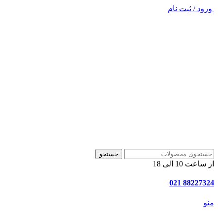
ورود / ثبت نام
جستجو
از ساعت 10 الی 18
88227324 021
منو