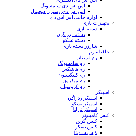
اس اس دی سامسونگ
اس اس دی وسترن دیجیتال
لوازم جانبی اس اس دی
تجهیزات بازی
دسته بازی
دسته ردراگون
دسته تسکو
شارژر دسته بازی
حافظه رم
رم لپ تاپ
رم سامسونگ
رم هاینیکس
رم کینگستون
رم میکرون
رم کروشیال
اسپیکر
اسپیکر ردراگون
اسپیکر تسکو
اسپیکر تازاتا
کیس کامپیوتر
کیس گرین
کیس تسکو
کیس سادیتا