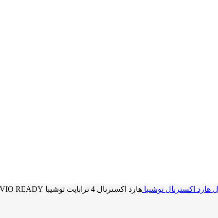
ل
هارد اکسترنال توشیبا
هارد اکسترنال 4 ترابایت توشیبا TOSHIBA 4TB CANVIO READY