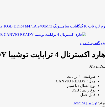
رم لپ تاپ 16گیگابایت سامسونگ SAMSUNG 16GB DDR4 M471A 2400Mhz
بزرگنمایی تصویر
هارد اکسترنال 4 ترابایت توشیبا TOSHIBA 4TB CANVIO READY
ویژگی های کالا :
ظرفیت : 4 ترابایت
مدل : CANVIO READY
نوع اتصال : با سیم
نوع رابط : USB
قابل حمل
برند:
توشیبا | Toshiba