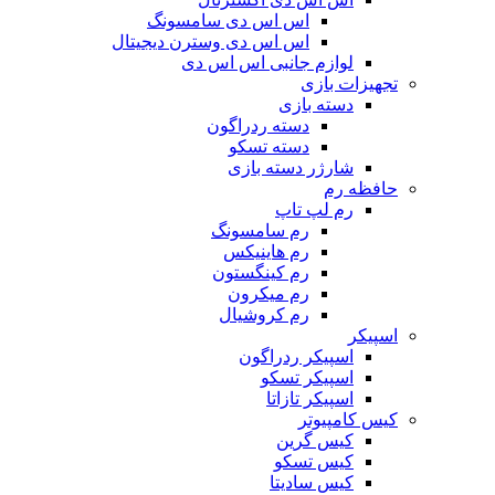
اس اس دی سامسونگ
اس اس دی وسترن دیجیتال
لوازم جانبی اس اس دی
تجهیزات بازی
دسته بازی
دسته ردراگون
دسته تسکو
شارژر دسته بازی
حافظه رم
رم لپ تاپ
رم سامسونگ
رم هاینیکس
رم کینگستون
رم میکرون
رم کروشیال
اسپیکر
اسپیکر ردراگون
اسپیکر تسکو
اسپیکر تازاتا
کیس کامپیوتر
کیس گرین
کیس تسکو
کیس سادیتا