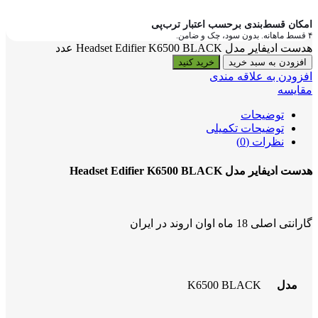
امکان قسط‌بندی برحسب اعتبار ترب‌پی
۴ قسط ماهانه. بدون سود، چک و ضامن.
هدست ادیفایر مدل Headset Edifier K6500 BLACK عدد
افزودن به سبد خرید
خرید کنید
افزودن به علاقه مندی
مقایسه
توضیحات
توضیحات تکمیلی
نظرات (0)
هدست ادیفایر مدل Headset Edifier K6500 BLACK
گارانتی اصلی 18 ماه اوان اروند در ایران
مدل
K6500 BLACK