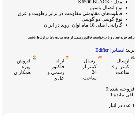
مدل : K6500 BLACK
نوع اتصال:باسیم
قابلیت‌های مقاومتی:مقاومت در برابر رطوبت و عرق
نوع گوشی:دو گوشی
گارانتی اصلی 18 ماه اوان اروند در ایران
برای خرید تعداد و یا درخواست فاکتور رسمی از چت سایت باما در ارتباط باشید
برند:
ادیفایر | Edifier
ارسال
ارسال
ارائه
فروش
کمتر از 3
کمتر از
فاکتور
ویژه
24
ساعت
رسمی و
همکاران
ساعت
عادی
فروخته شده:
9
باقی مانده:
1
1 عدد در انبار