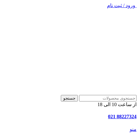
ورود / ثبت نام
جستجو
از ساعت 10 الی 18
88227324 021
منو