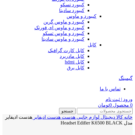
کیبورد تسکو
کیبورد سادیتا
کیبورد و ماوس
کیبورد و ماوس گرین
کیبورد و ماوس ای فورتک
کیبورد و ماوس تسکو
کیبورد و ماوس سادیتا
کابل
کابل کارت گرافیک
کابل مادربرد
کابل hdmi
کابل برق
گیمینگ
تماس با ما
ورود | ثبت نام
0
محصول
0
تومان
جستجو
خانه
کالا دیجیتال
لوازم جانبی
هدست
هدست ادیفایر
هدست ادیفایر
مدل Headset Edifier K6500 BLACK