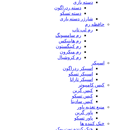
دسته بازی
دسته ردراگون
دسته تسکو
شارژر دسته بازی
حافظه رم
رم لپ تاپ
رم سامسونگ
رم هاینیکس
رم کینگستون
رم میکرون
رم کروشیال
اسپیکر
اسپیکر ردراگون
اسپیکر تسکو
اسپیکر تازاتا
کیس کامپیوتر
کیس گرین
کیس تسکو
کیس سادیتا
منبع تغذیه‌ پاور
پاور گرین
پاور تسکو
خنک کننده ها
خنک کننده نوت بوک