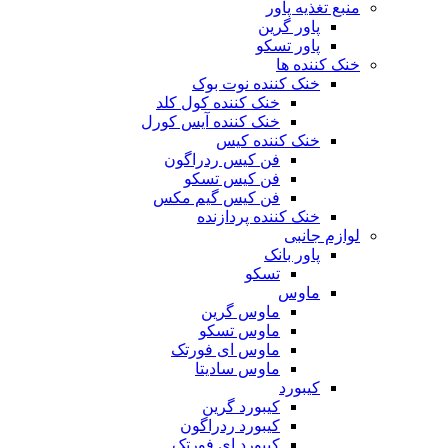
منبع تغذیه‌ پاور
پاور گرین
پاور تسکو
خنک کننده ها
خنک کننده نوت بوک
خنک کننده کول کلد
خنک کننده آیس کورل
خنک کننده کیس
فن کیس ردراگون
فن کیس تسکو
فن کیس گیم مکس
خنک کننده پردازنده
لوازم جانبی
پاور بانک
تسکو
ماوس
ماوس گرین
ماوس تسکو
ماوس ای فورتک
ماوس سادیتا
کیبورد
کیبورد گرین
کیبورد ردراگون
کیبورد ای فورتک