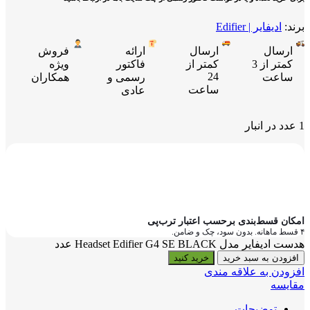
برند:
ادیفایر | Edifier
ارسال
ارسال
ارائه
فروش
کمتر از 3
کمتر از
فاکتور
ویژه
24
ساعت
رسمی و
همکاران
ساعت
عادی
1 عدد در انبار
امکان قسط‌بندی برحسب اعتبار ترب‌پی
۴ قسط ماهانه. بدون سود، چک و ضامن.
هدست ادیفایر مدل Headset Edifier G4 SE BLACK عدد
افزودن به سبد خرید
خرید کنید
افزودن به علاقه مندی
مقایسه
توضیحات