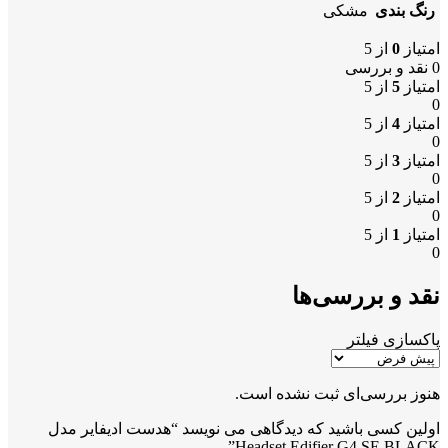
رنگ بندی
مشکی
امتیاز
0
از 5
0 نقد و بررسی
امتیاز
5
از 5
0
امتیاز
4
از 5
0
امتیاز
3
از 5
0
امتیاز
2
از 5
0
امتیاز
1
از 5
0
نقد و بررسی‌ها
پاکسازی فیلتر
هنوز بررسی‌ای ثبت نشده است.
اولین کسی باشید که دیدگاهی می نویسد “هدست ادیفایر مدل
Headset Edifier G4 SE BLACK”