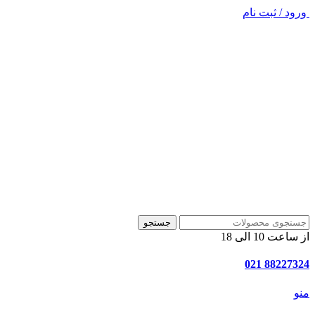
ورود / ثبت نام
جستجو
از ساعت 10 الی 18
88227324 021
منو