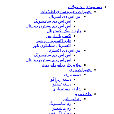
دسته‌بندی محصولات
تجهیزات ذخیره سازی اطلاعات
اس اس دی اینترنال
اس اس دی سامسونگ
اس اس دی وسترن دیجیتال
هارد دیسک اکسترنال
اکسترنال اپیسر
هارد اکسترنال توشیبا
اکسترنال سیلیکون پاور
اس اس دی اکسترنال
اس اس دی سامسونگ
اس اس دی وسترن دیجیتال
لوازم جانبی اس اس دی
تجهیزات بازی
دسته بازی
دسته ردراگون
دسته تسکو
شارژر دسته بازی
حافظه رم
رم لپ تاپ
رم سامسونگ
رم هاینیکس
رم کینگستون