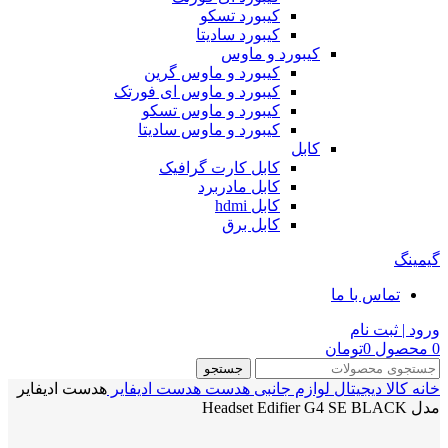
کیبورد تسکو
کیبورد سادیتا
کیبورد و ماوس
کیبورد و ماوس گرین
کیبورد و ماوس ای فورتک
کیبورد و ماوس تسکو
کیبورد و ماوس سادیتا
کابل
کابل کارت گرافیک
کابل مادربرد
کابل hdmi
کابل برق
گیمینگ
تماس با ما
ورود | ثبت نام
0
محصول
0
تومان
جستجو
خانه
کالا دیجیتال
لوازم جانبی
هدست
هدست ادیفایر
هدست ادیفایر
مدل Headset Edifier G4 SE BLACK