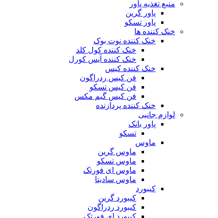
منبع تغذیه‌ پاور
پاور گرین
پاور تسکو
خنک کننده ها
خنک کننده نوت بوک
خنک کننده کول کلد
خنک کننده آیس کورل
خنک کننده کیس
فن کیس ردراگون
فن کیس تسکو
فن کیس گیم مکس
خنک کننده پردازنده
لوازم جانبی
پاور بانک
تسکو
ماوس
ماوس گرین
ماوس تسکو
ماوس ای فورتک
ماوس سادیتا
کیبورد
کیبورد گرین
کیبورد ردراگون
کیبورد ای فورتک