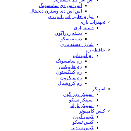
اس اس دی سامسونگ
اس اس دی وسترن دیجیتال
لوازم جانبی اس اس دی
تجهیزات بازی
دسته بازی
دسته ردراگون
دسته تسکو
شارژر دسته بازی
حافظه رم
رم لپ تاپ
رم سامسونگ
رم هاینیکس
رم کینگستون
رم میکرون
رم کروشیال
اسپیکر
اسپیکر ردراگون
اسپیکر تسکو
اسپیکر تازاتا
کیس کامپیوتر
کیس گرین
کیس تسکو
کیس سادیتا