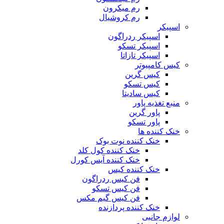
رم میکرون
رم کروشیال
اسپیکر
اسپیکر ردراگون
اسپیکر تسکو
اسپیکر تازاتا
کیس کامپیوتر
کیس گرین
کیس تسکو
کیس سادیتا
منبع تغذیه‌ پاور
پاور گرین
پاور تسکو
خنک کننده ها
خنک کننده نوت بوک
خنک کننده کول کلد
خنک کننده آیس کورل
خنک کننده کیس
فن کیس ردراگون
فن کیس تسکو
فن کیس گیم مکس
خنک کننده پردازنده
لوازم جانبی