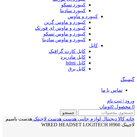
کیبورد تسکو
کیبورد سادیتا
کیبورد و ماوس
کیبورد و ماوس گرین
کیبورد و ماوس ای فورتک
کیبورد و ماوس تسکو
کیبورد و ماوس سادیتا
کابل
کابل کارت گرافیک
کابل مادربرد
کابل hdmi
کابل برق
گیمینگ
تماس با ما
ورود | ثبت نام
0
محصول
0
تومان
جستجو
خانه
کالا دیجیتال
لوازم جانبی
هدست
هدست لاجیتک
هدست باسیم
لاجیتک WIRED HEADSET LOGITECH H960