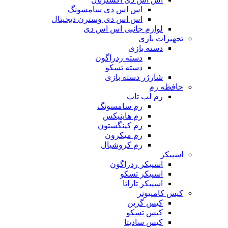
اس اس دی سامسونگ
اس اس دی وسترن دیجیتال
لوازم جانبی اس اس دی
تجهیزات بازی
دسته بازی
دسته ردراگون
دسته تسکو
شارژر دسته بازی
حافظه رم
رم لپ تاپ
رم سامسونگ
رم هاینیکس
رم کینگستون
رم میکرون
رم کروشیال
اسپیکر
اسپیکر ردراگون
اسپیکر تسکو
اسپیکر تازاتا
کیس کامپیوتر
کیس گرین
کیس تسکو
کیس سادیتا