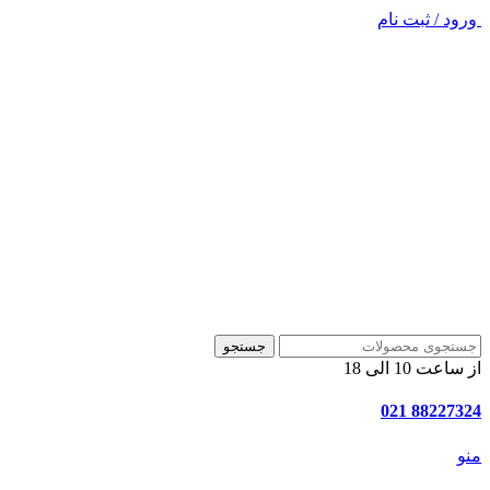
ورود / ثبت نام
جستجو
از ساعت 10 الی 18
88227324 021
منو