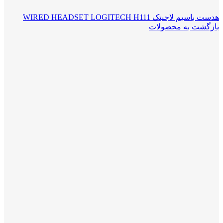
هدست باسیم لاجیتک WIRED HEADSET LOGITECH H111
بازگشت به محصولات