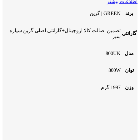
اطلاعات بیشتر
برند
GREEN | گرین
تضمین اصالت کالا اروجینال+گارانتی اصلی گرین سیاره
گارانتی
سبز
مدل
800UK
توان
800W
وزن
1997 گرم