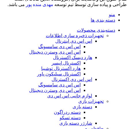
طراحی و پیاده سازی توسط تیم توسعه
مهدی منده پور
می باشد.
منو
دسته بندی ها
دسته‌بندی محصولات
تجهیزات ذخیره سازی اطلاعات
اس اس دی اینترنال
اس اس دی سامسونگ
اس اس دی وسترن دیجیتال
هارد دیسک اکسترنال
اکسترنال اپیسر
هارد اکسترنال توشیبا
اکسترنال سیلیکون پاور
اس اس دی اکسترنال
اس اس دی سامسونگ
اس اس دی وسترن دیجیتال
لوازم جانبی اس اس دی
تجهیزات بازی
دسته بازی
دسته ردراگون
دسته تسکو
شارژر دسته بازی
حافظه رم