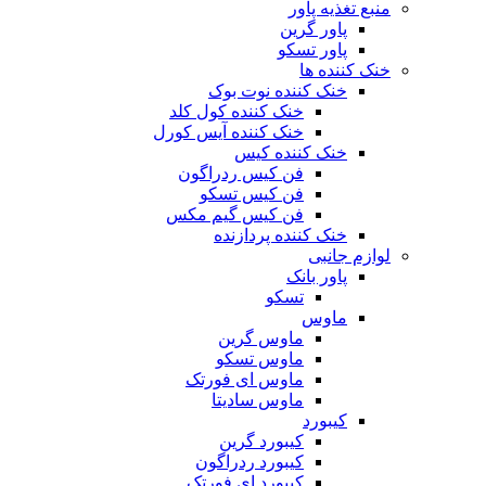
منبع تغذیه‌ پاور
پاور گرین
پاور تسکو
خنک کننده ها
خنک کننده نوت بوک
خنک کننده کول کلد
خنک کننده آیس کورل
خنک کننده کیس
فن کیس ردراگون
فن کیس تسکو
فن کیس گیم مکس
خنک کننده پردازنده
لوازم جانبی
پاور بانک
تسکو
ماوس
ماوس گرین
ماوس تسکو
ماوس ای فورتک
ماوس سادیتا
کیبورد
کیبورد گرین
کیبورد ردراگون
کیبورد ای فورتک