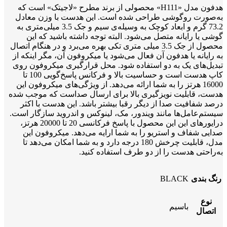
هدفون مدل «H111» محصولی از برند مطرح «لاجیتک» است که
به‌صورت روگوشی طراحی شده است. این هدست با وزن معادل
73.2 گرم و ابعاد کوچک به وسیله‌ی سیم و جک 3.5 میلی‌متری به
گوشی یا رایانه متصل می‌شود. البته توجه داشته باشید که این
محصول از جک 3.5 میلی متری تکی بهره می‌برد و در هنگام اتصال
به رایانه یا هدفون آن فعال می‌شود یا میکروفون آن، مگر اینکه از
تبدیل‌های یک به دو استفاده شود. محل قرارگیری میکروفون روی
کاپ هدست است و حساسیت بالا و فرکانس پاسخ‌گویی 100 تا
16000 هرتز را به شما ارائه می‌دهد. از ویژگی‌های میکروفون این
هدست، قابلیت نویزگیری بالا برای ارسال صداست که موجب شده
درصد شفافیت صدا از دیگر رقبا بیشتر باشد. این هدست با اکثر
سیستم‌عامل‌ها مانند ویندور، مک، لینوکس و اندروید سازگار است.
درایورهای این این محصول با پاسخ فرکانسی 20 تا 20000 هرتز،
صدایی شفاف و استریو را به شما ارایه می‌دهد. میکروفون این
مدل، قابلیت چرخش 180 درجه دارد و به شما امکان می‌دهد تا
به‌راحتی هدست را از دو طرف استفاده کنید.
رنگ بندی
BLACK
نوع
باسیم
اتصال