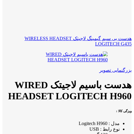
هدست بی سیم گیمینگ لاجیتک WIRELESS HEADSET
LOGITECH G435
بزرگنمایی تصویر
هدست باسیم لاجیتک WIRED
HEADSET LOGITECH H960
ویزگی کالا :
مدل : Logitech H960
نوع رابط : USB