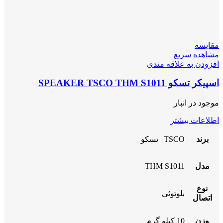
مقایسه
مشاهده سریع
افزودن به علاقه مندی
اسپیکر تسکو SPEAKER TSCO THM S1011
موجود در انبار
اطلاعات بیشتر
برند
TSCO | تسکو
مدل
THM S1011
نوع
بلوتوثی
اتصال
وزن
10 کیلو گرم