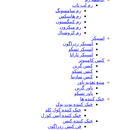
رم لپ تاپ
رم سامسونگ
رم هاینیکس
رم کینگستون
رم میکرون
رم کروشیال
اسپیکر
اسپیکر ردراگون
اسپیکر تسکو
اسپیکر تازاتا
کیس کامپیوتر
کیس گرین
کیس تسکو
کیس سادیتا
منبع تغذیه‌ پاور
پاور گرین
پاور تسکو
خنک کننده ها
خنک کننده نوت بوک
خنک کننده کول کلد
خنک کننده آیس کورل
خنک کننده کیس
فن کیس ردراگون