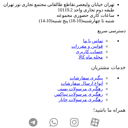
تهران خیابان ولیعصر.تقاطع طالقانی.مجتمع تجاری نور تهران
طبقه دوم تجاری واحد 10119.2
ساعات کاری حضوری مجموعه
شنبه تا چهارشنبه(10-18) پنج شنبه(10-14)
دسترسی سریع
تماس با ما
قوانین و مقررات
حساب کاربری
مجله ماه کالا
خدمات مشتریان
پیگیری سفارشات
انواع ارسال سفارشات
رهگیری مرسولات پستی
رهگیری مرسولات تیپاکس
رهگیری مرسولات چاپار
همراه ما باشید!