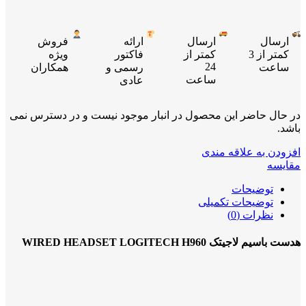
ارسال
ارسال
ارائه
فروش
کمتر از 3
کمتر از
فاکتور
ویژه
24
ساعت
رسمی و
همکاران
ساعت
عادی
در حال حاضر این محصول در انبار موجود نیست و در دسترس نمی
باشد.
افزودن به علاقه مندی
مقایسه
توضیحات
توضیحات تکمیلی
نظرات (0)
هدست باسیم لاجیتک WIRED HEADSET LOGITECH H960