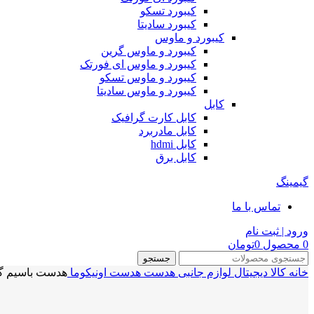
کیبورد تسکو
کیبورد سادیتا
کیبورد و ماوس
کیبورد و ماوس گرین
کیبورد و ماوس ای فورتک
کیبورد و ماوس تسکو
کیبورد و ماوس سادیتا
کابل
کابل کارت گرافیک
کابل مادربرد
کابل hdmi
کابل برق
گیمینگ
تماس با ما
ورود | ثبت نام
0
محصول
0
تومان
جستجو
خانه
کالا دیجیتال
لوازم جانبی
هدست
هدست اونیکوما
هدست باسیم گیمینگ اونیکوما