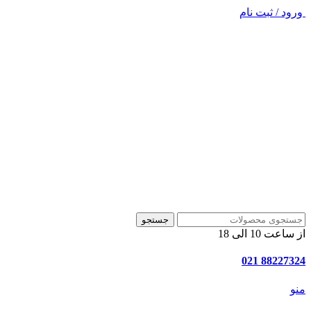
ورود / ثبت نام
جستجو
از ساعت 10 الی 18
88227324 021
منو