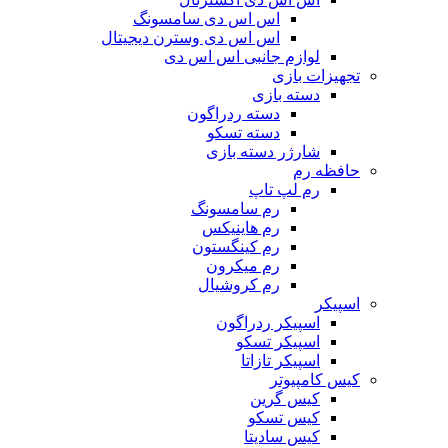
اس اس دی سامسونگ
اس اس دی وسترن دیجیتال
لوازم جانبی اس اس دی
تجهیزات بازی
دسته بازی
دسته ردراگون
دسته تسکو
شارژر دسته بازی
حافظه رم
رم لپ تاپ
رم سامسونگ
رم هاینیکس
رم کینگستون
رم میکرون
رم کروشیال
اسپیکر
اسپیکر ردراگون
اسپیکر تسکو
اسپیکر تازاتا
کیس کامپیوتر
کیس گرین
کیس تسکو
کیس سادیتا