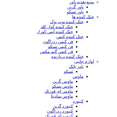
منبع تغذیه‌ پاور
پاور گرین
پاور تسکو
خنک کننده ها
خنک کننده نوت بوک
خنک کننده کول کلد
خنک کننده آیس کورل
خنک کننده کیس
فن کیس ردراگون
فن کیس تسکو
فن کیس گیم مکس
خنک کننده پردازنده
لوازم جانبی
پاور بانک
تسکو
ماوس
ماوس گرین
ماوس تسکو
ماوس ای فورتک
ماوس سادیتا
کیبورد
کیبورد گرین
کیبورد ردراگون
کیبورد ای فورتک