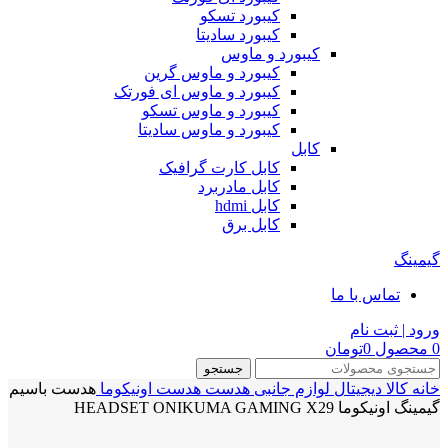
کیبورد تسکو
کیبورد سادیتا
کیبورد و ماوس
کیبورد و ماوس گرین
کیبورد و ماوس ای فورتک
کیبورد و ماوس تسکو
کیبورد و ماوس سادیتا
کابل
کابل کارت گرافیک
کابل مادربرد
کابل hdmi
کابل برق
گیمینگ
تماس با ما
ورود | ثبت نام
0
محصول
0
تومان
جستجو
خانه
کالا دیجیتال
لوازم جانبی
هدست
هدست اونیکوما
هدست باسیم
گیمینگ اونیکوما HEADSET ONIKUMA GAMING X29