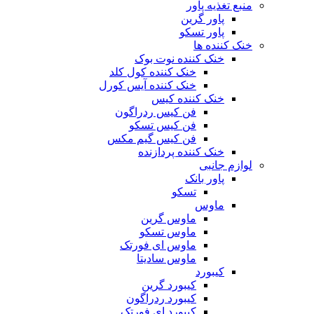
منبع تغذیه‌ پاور
پاور گرین
پاور تسکو
خنک کننده ها
خنک کننده نوت بوک
خنک کننده کول کلد
خنک کننده آیس کورل
خنک کننده کیس
فن کیس ردراگون
فن کیس تسکو
فن کیس گیم مکس
خنک کننده پردازنده
لوازم جانبی
پاور بانک
تسکو
ماوس
ماوس گرین
ماوس تسکو
ماوس ای فورتک
ماوس سادیتا
کیبورد
کیبورد گرین
کیبورد ردراگون
کیبورد ای فورتک