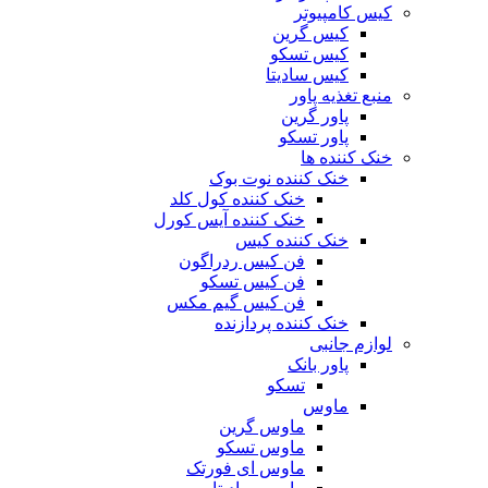
کیس کامپیوتر
کیس گرین
کیس تسکو
کیس سادیتا
منبع تغذیه‌ پاور
پاور گرین
پاور تسکو
خنک کننده ها
خنک کننده نوت بوک
خنک کننده کول کلد
خنک کننده آیس کورل
خنک کننده کیس
فن کیس ردراگون
فن کیس تسکو
فن کیس گیم مکس
خنک کننده پردازنده
لوازم جانبی
پاور بانک
تسکو
ماوس
ماوس گرین
ماوس تسکو
ماوس ای فورتک