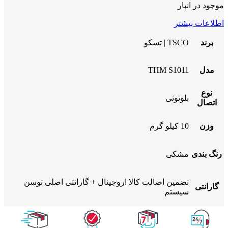
موجود در انبار
اطلاعات بیشتر
برند
TSCO | تسکو
مدل
THM S1011
نوع
بلوتوثی
اتصال
وزن
10 کیلو گرم
رنگ بندی
مشکی
تضمین اصالت کالا اروجینال + گارانتی اصلی توسن
گارانتی
سیستم