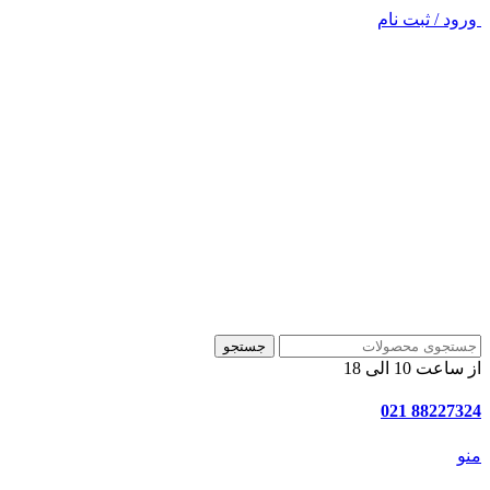
ورود / ثبت نام
جستجو
از ساعت 10 الی 18
88227324 021
منو