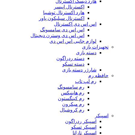
هارد دیسک اکسترنال
اکسترنال اپیسر
هارد اکسترنال توشیبا
اکسترنال سیلیکون پاور
اس اس دی اکسترنال
اس اس دی سامسونگ
اس اس دی وسترن دیجیتال
لوازم جانبی اس اس دی
تجهیزات بازی
دسته بازی
دسته ردراگون
دسته تسکو
شارژر دسته بازی
حافظه رم
رم لپ تاپ
رم سامسونگ
رم هاینیکس
رم کینگستون
رم میکرون
رم کروشیال
اسپیکر
اسپیکر ردراگون
اسپیکر تسکو
اسپیکر تازاتا