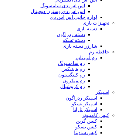
اس اس دی سامسونگ
اس اس دی وسترن دیجیتال
لوازم جانبی اس اس دی
تجهیزات بازی
دسته بازی
دسته ردراگون
دسته تسکو
شارژر دسته بازی
حافظه رم
رم لپ تاپ
رم سامسونگ
رم هاینیکس
رم کینگستون
رم میکرون
رم کروشیال
اسپیکر
اسپیکر ردراگون
اسپیکر تسکو
اسپیکر تازاتا
کیس کامپیوتر
کیس گرین
کیس تسکو
کیس سادیتا