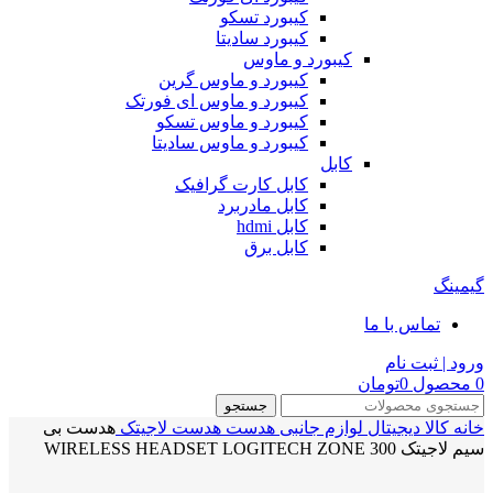
کیبورد تسکو
کیبورد سادیتا
کیبورد و ماوس
کیبورد و ماوس گرین
کیبورد و ماوس ای فورتک
کیبورد و ماوس تسکو
کیبورد و ماوس سادیتا
کابل
کابل کارت گرافیک
کابل مادربرد
کابل hdmi
کابل برق
گیمینگ
تماس با ما
ورود | ثبت نام
0
محصول
0
تومان
جستجو
خانه
کالا دیجیتال
لوازم جانبی
هدست
هدست لاجیتک
هدست بی
سیم لاجیتک WIRELESS HEADSET LOGITECH ZONE 300