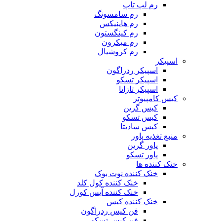
رم لپ تاپ
رم سامسونگ
رم هاینیکس
رم کینگستون
رم میکرون
رم کروشیال
اسپیکر
اسپیکر ردراگون
اسپیکر تسکو
اسپیکر تازاتا
کیس کامپیوتر
کیس گرین
کیس تسکو
کیس سادیتا
منبع تغذیه‌ پاور
پاور گرین
پاور تسکو
خنک کننده ها
خنک کننده نوت بوک
خنک کننده کول کلد
خنک کننده آیس کورل
خنک کننده کیس
فن کیس ردراگون
فن کیس تسکو