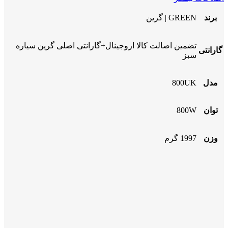
برند
GREEN | گرین
تضمین اصالت کالا اروجینال+گارانتی اصلی گرین سیاره
گارانتی
سبز
مدل
800UK
توان
800W
وزن
1997 گرم