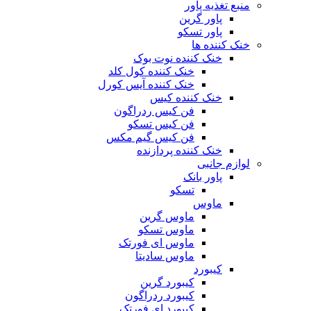
منبع تغذیه‌ پاور
پاور گرین
پاور تسکو
خنک کننده ها
خنک کننده نوت بوک
خنک کننده کول کلد
خنک کننده آیس کورل
خنک کننده کیس
فن کیس ردراگون
فن کیس تسکو
فن کیس گیم مکس
خنک کننده پردازنده
لوازم جانبی
پاور بانک
تسکو
ماوس
ماوس گرین
ماوس تسکو
ماوس ای فورتک
ماوس سادیتا
کیبورد
کیبورد گرین
کیبورد ردراگون
کیبورد ای فورتک