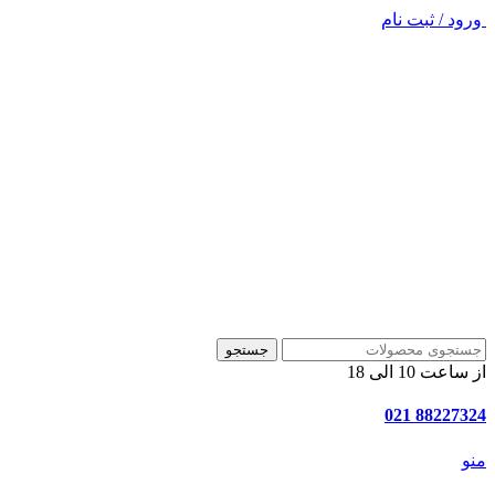
ورود / ثبت نام
جستجو
از ساعت 10 الی 18
88227324 021
منو