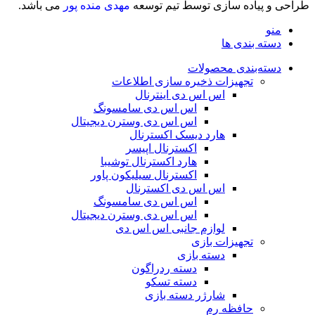
طراحی و پیاده سازی توسط تیم توسعه
مهدی منده پور
می باشد.
منو
دسته بندی ها
دسته‌بندی محصولات
تجهیزات ذخیره سازی اطلاعات
اس اس دی اینترنال
اس اس دی سامسونگ
اس اس دی وسترن دیجیتال
هارد دیسک اکسترنال
اکسترنال اپیسر
هارد اکسترنال توشیبا
اکسترنال سیلیکون پاور
اس اس دی اکسترنال
اس اس دی سامسونگ
اس اس دی وسترن دیجیتال
لوازم جانبی اس اس دی
تجهیزات بازی
دسته بازی
دسته ردراگون
دسته تسکو
شارژر دسته بازی
حافظه رم