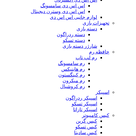
اس اس دی سامسونگ
اس اس دی وسترن دیجیتال
لوازم جانبی اس اس دی
تجهیزات بازی
دسته بازی
دسته ردراگون
دسته تسکو
شارژر دسته بازی
حافظه رم
رم لپ تاپ
رم سامسونگ
رم هاینیکس
رم کینگستون
رم میکرون
رم کروشیال
اسپیکر
اسپیکر ردراگون
اسپیکر تسکو
اسپیکر تازاتا
کیس کامپیوتر
کیس گرین
کیس تسکو
کیس سادیتا