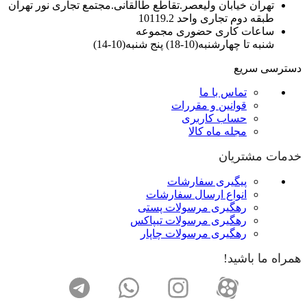
تهران خیابان ولیعصر.تقاطع طالقانی.مجتمع تجاری نور تهران
طبقه دوم تجاری واحد 10119.2
ساعات کاری حضوری مجموعه
شنبه تا چهارشنبه(10-18) پنج شنبه(10-14)
دسترسی سریع
تماس با ما
قوانین و مقررات
حساب کاربری
مجله ماه کالا
خدمات مشتریان
پیگیری سفارشات
انواع ارسال سفارشات
رهگیری مرسولات پستی
رهگیری مرسولات تیپاکس
رهگیری مرسولات چاپار
همراه ما باشید!