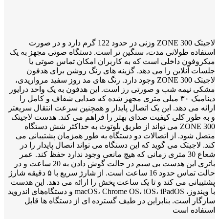
لاجیتک ZONE 300 وزنی در حدود 122 گرم دارد و در صورت
استفاده طولانی مدت، سنگین تر است. دستگاه صوتی مجهز به یک
میکروفون داخلی است که به کاربران امکان تماس صوتی یا
جلسات آنلاین را می دهد. گزینه های رنگ روشن برای هدفون
لاجیتک ZONE 300 وجود دارد. رنگ های مد روز سفید مرواریدی،
مشکی نیمه شب و صورتی رز است. این هدفون به یک واحد درایور
دینامیک ۳۰ میلی متری مجهز شده که صدایی شفاف و کامل را
ارائه می دهد. این یک اتصال پایدار و همچنین سرعت انتقال سریعتر
و به طور کلی کیفیت صدای بهتر را فراهم می کند. هدست لاجیتک
ZONE 300 می تواند از طریق بلوتوث به حداکثر شش دستگاه
متصل شود. از اتصالات دو دستگاه به طور همزمان پشتیبانی می
کند. لاجیتک می گوید که این دستگاه می تواند اتصال پایدار را در
شعاع 30 متری زمانی که هیچ مانعی وجود ندارد حفظ کند. عمر
باتری این هدست بی سیم در حالت گوش دادن به 20 ساعت و در
حالت تماس حدود 16 ساعت است. از شارژ سریع با ۵ دقیقه شارژ
پشتیبانی می کند و تا یک ساعت پخش را ارائه می دهد. این هدست
با ویندوز، macOS، Chrome OS، iOS، iPadOS و دستگاه‌های اندروید
سازگار است. بنابراین در طیف گسترده ای از دستگاه ها قابل
استفاده است