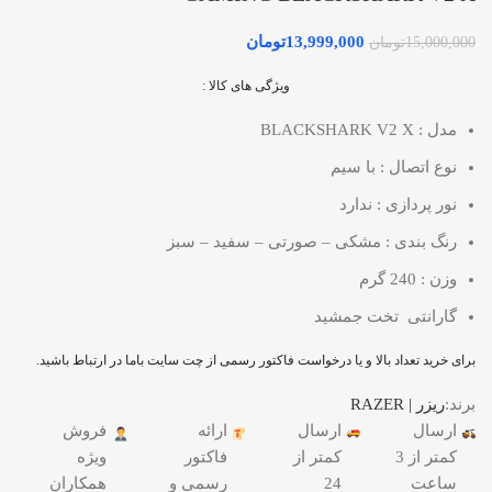
13,999,000
تومان
15,000,000
تومان
ویژگی های کالا :
مدل : BLACKSHARK V2 X
نوع اتصال : با سیم
نور پردازی : ندارد
رنگ بندی : مشکی – صورتی – سفید – سبز
وزن : 240 گرم
گارانتی تخت جمشید
برای خرید تعداد بالا و یا درخواست فاکتور رسمی از چت سایت باما در ارتباط باشید.
برند:
ریزر | RAZER
ارسال
ارسال
ارائه
فروش
کمتر از 3
کمتر از
فاکتور
ویژه
ساعت
24
رسمی و
همکاران