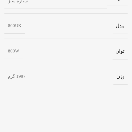
سیاره سبز
مدل
800UK
توان
800W
وزن
1997 گرم