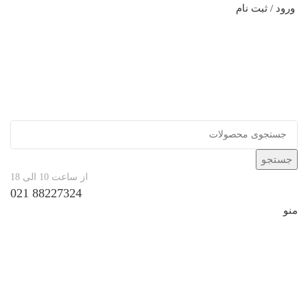
ورود / ثبت نام
جستجو
از ساعت 10 الی 18
88227324 021
منو