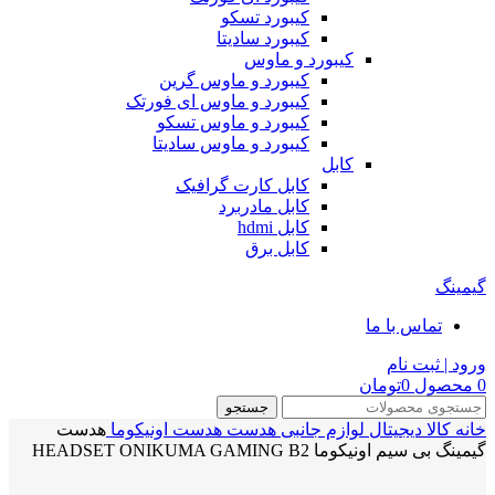
کیبورد تسکو
کیبورد سادیتا
کیبورد و ماوس
کیبورد و ماوس گرین
کیبورد و ماوس ای فورتک
کیبورد و ماوس تسکو
کیبورد و ماوس سادیتا
کابل
کابل کارت گرافیک
کابل مادربرد
کابل hdmi
کابل برق
گیمینگ
تماس با ما
ورود | ثبت نام
0
محصول
0
تومان
جستجو
خانه
کالا دیجیتال
لوازم جانبی
هدست
هدست اونیکوما
هدست
گیمینگ بی سیم اونیکوما HEADSET ONIKUMA GAMING B2