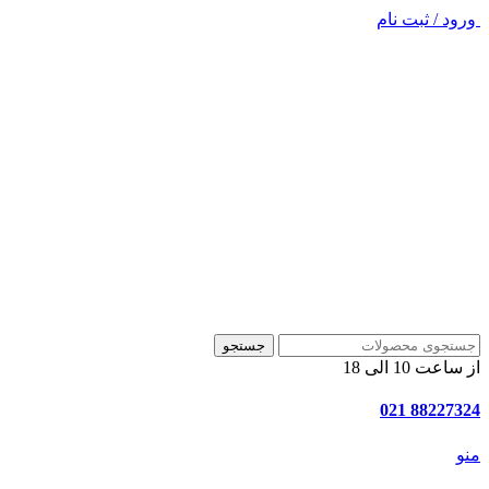
ورود / ثبت نام
جستجو
از ساعت 10 الی 18
88227324 021
منو