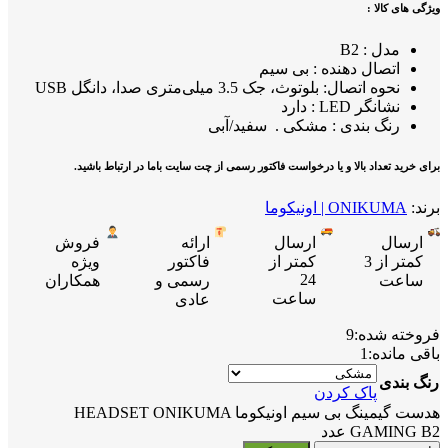
ویژگی های کالا :
مدل : B2
اتصال دهنده : بی سیم
نحوه اتصال: بلوتوث، جک 3.5 میلی‌متری صدا، دانگل USB
نشانگر LED : دارد
رنگ بندی : مشکی . سفید/آبی
برای خرید تعداد بالا و یا درخواست فاکتور رسمی از چت سایت باما در ارتباط باشید.
برند:
ONIKUMA | اونیکوما
ارسال
ارسال
ارائه
فروش
کمتر از 3
کمتر از
فاکتور
ویژه
24
ساعت
رسمی و
همکاران
ساعت
عادی
فروخته شده:
9
باقی مانده:
1
رنگ بندی
پاک کردن
هدست گیمینگ بی سیم اونیکوما HEADSET ONIKUMA
GAMING B2 عدد