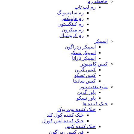
حافظه رم
رم لپ تاپ
رم سامسونگ
رم هاینیکس
رم کینگستون
رم میکرون
رم کروشیال
اسپیکر
اسپیکر ردراگون
اسپیکر تسکو
اسپیکر تازاتا
کیس کامپیوتر
کیس گرین
کیس تسکو
کیس سادیتا
منبع تغذیه‌ پاور
پاور گرین
پاور تسکو
خنک کننده ها
خنک کننده نوت بوک
خنک کننده کول کلد
خنک کننده آیس کورل
خنک کننده کیس
فن کیس ردراگون