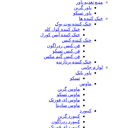
منبع تغذیه‌ پاور
پاور گرین
پاور تسکو
خنک کننده ها
خنک کننده نوت بوک
خنک کننده کول کلد
خنک کننده آیس کورل
خنک کننده کیس
فن کیس ردراگون
فن کیس تسکو
فن کیس گیم مکس
خنک کننده پردازنده
لوازم جانبی
پاور بانک
تسکو
ماوس
ماوس گرین
ماوس تسکو
ماوس ای فورتک
ماوس سادیتا
کیبورد
کیبورد گرین
کیبورد ردراگون
کیبورد ای فورتک