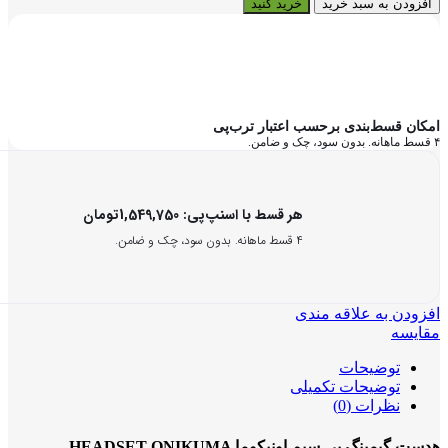
افزودن به سبد خرید
خرید کنید
امکان قسط‌بندی برحسب اعتبار ترب‌پی
۴ قسط ماهانه. بدون سود، چک و ضامن.
هر قسط با اسنپ‌پی:
1,549,750
تومان
۴ قسط ماهانه. بدون سود، چک و ضامن.
افزودن به علاقه مندی
مقایسه
توضیحات
توضیحات تکمیلی
نظرات (0)
هدست گیمینگ بی سیم اونیکوما HEADSET ONIKUMA