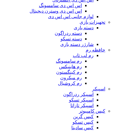
اس اس دی سامسونگ
اس اس دی وسترن دیجیتال
لوازم جانبی اس اس دی
تجهیزات بازی
دسته بازی
دسته ردراگون
دسته تسکو
شارژر دسته بازی
حافظه رم
رم لپ تاپ
رم سامسونگ
رم هاینیکس
رم کینگستون
رم میکرون
رم کروشیال
اسپیکر
اسپیکر ردراگون
اسپیکر تسکو
اسپیکر تازاتا
کیس کامپیوتر
کیس گرین
کیس تسکو
کیس سادیتا