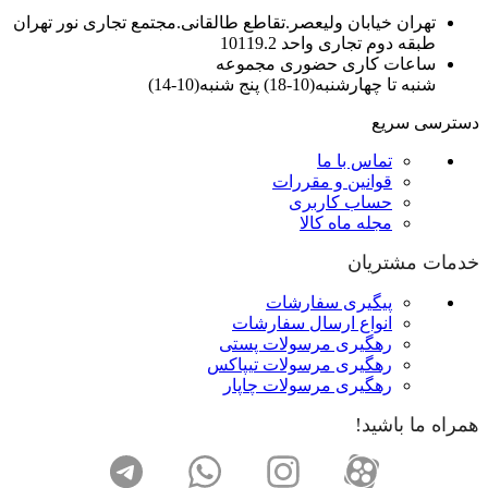
تهران خیابان ولیعصر.تقاطع طالقانی.مجتمع تجاری نور تهران
طبقه دوم تجاری واحد 10119.2
ساعات کاری حضوری مجموعه
شنبه تا چهارشنبه(10-18) پنج شنبه(10-14)
دسترسی سریع
تماس با ما
قوانین و مقررات
حساب کاربری
مجله ماه کالا
خدمات مشتریان
پیگیری سفارشات
انواع ارسال سفارشات
رهگیری مرسولات پستی
رهگیری مرسولات تیپاکس
رهگیری مرسولات چاپار
همراه ما باشید!