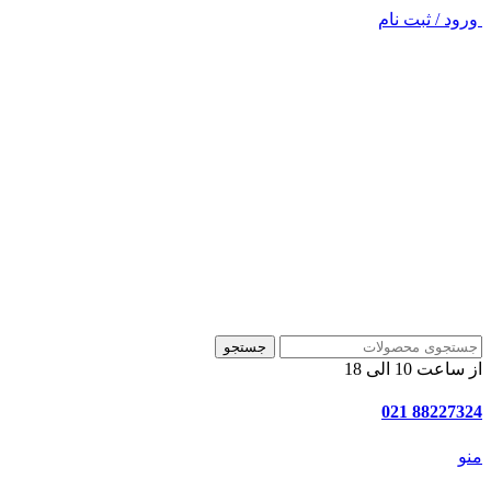
ورود / ثبت نام
جستجو
از ساعت 10 الی 18
88227324 021
منو