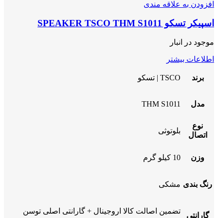
افزودن به علاقه مندی
اسپیکر تسکو SPEAKER TSCO THM S1011
موجود در انبار
اطلاعات بیشتر
برند
TSCO | تسکو
مدل
THM S1011
نوع
بلوتوثی
اتصال
وزن
10 کیلو گرم
رنگ بندی
مشکی
تضمین اصالت کالا اروجینال + گارانتی اصلی توسن
گارانتی