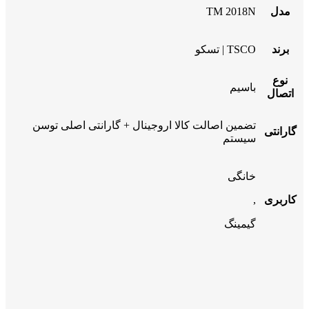
مدل
TM 2018N
برند
TSCO | تسکو
نوع
باسیم
اتصال
تضمین اصالت کالا اروجینال + گارانتی اصلی توسن
گارانتی
سیستم
خانگی
کاربری
,
گیمینگ