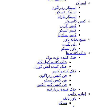
اسپیکر
اسپیکر ردراگون
اسپیکر تسکو
اسپیکر تازاتا
کیس کامپیوتر
کیس گرین
کیس تسکو
کیس سادیتا
منبع تغذیه‌ پاور
پاور گرین
پاور تسکو
خنک کننده ها
خنک کننده نوت بوک
خنک کننده کول کلد
خنک کننده آیس کورل
خنک کننده کیس
فن کیس ردراگون
فن کیس تسکو
فن کیس گیم مکس
خنک کننده پردازنده
لوازم جانبی
پاور بانک
تسکو