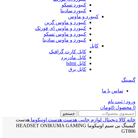
کیبورد تسکو
کیبورد سادیتا
کیبورد و ماوس
کیبورد و ماوس گرین
کیبورد و ماوس ای فورتک
کیبورد و ماوس تسکو
کیبورد و ماوس سادیتا
کابل
کابل کارت گرافیک
کابل مادربرد
کابل hdmi
کابل برق
گیمینگ
تماس با ما
ورود | ثبت نام
0
محصول
0
تومان
جستجو
خانه
کالا دیجیتال
لوازم جانبی
هدست
هدست اونیکوما
هدست
گیمینگ بی سیم اونیکوما HEADSET ONIKUMA GAMING
GT806