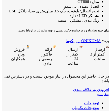
مدل : GT806
اتصال دهنده : بی سیم
نحوه اتصال: بلوتوث، جک 3.5 میلی‌متری صدا، دانگل USB
نشانگر LED : دارد
رنگ بندی : مشکی – سفید
برای خرید تعداد بالا و یا درخواست فاکتور رسمی از چت سایت باما در ارتباط باشید.
برند:
ONIKUMA | اونیکوما
ارسال
ارسال
ارائه
فروش
کمتر از 3
کمتر از
فاکتور
ویژه
24
ساعت
رسمی و
همکاران
ساعت
عادی
در حال حاضر این محصول در انبار موجود نیست و در دسترس نمی
باشد.
افزودن به علاقه مندی
مقایسه
توضیحات
توضیحات تکمیلی