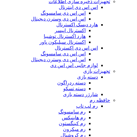
تجهیزات ذخیره سازی اطلاعات
اس اس دی اینترنال
اس اس دی سامسونگ
اس اس دی وسترن دیجیتال
هارد دیسک اکسترنال
اکسترنال اپیسر
هارد اکسترنال توشیبا
اکسترنال سیلیکون پاور
اس اس دی اکسترنال
اس اس دی سامسونگ
اس اس دی وسترن دیجیتال
لوازم جانبی اس اس دی
تجهیزات بازی
دسته بازی
دسته ردراگون
دسته تسکو
شارژر دسته بازی
حافظه رم
رم لپ تاپ
رم سامسونگ
رم هاینیکس
رم کینگستون
رم میکرون
رم کروشیال