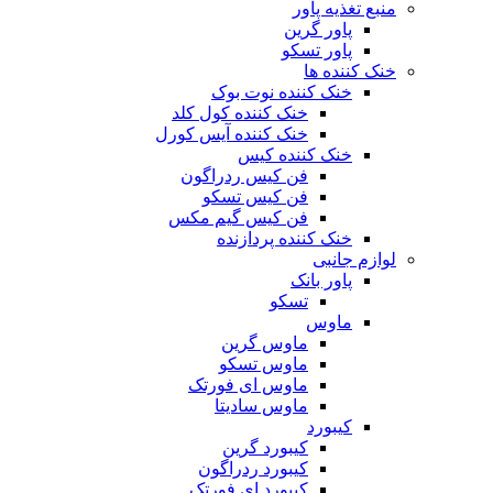
منبع تغذیه‌ پاور
پاور گرین
پاور تسکو
خنک کننده ها
خنک کننده نوت بوک
خنک کننده کول کلد
خنک کننده آیس کورل
خنک کننده کیس
فن کیس ردراگون
فن کیس تسکو
فن کیس گیم مکس
خنک کننده پردازنده
لوازم جانبی
پاور بانک
تسکو
ماوس
ماوس گرین
ماوس تسکو
ماوس ای فورتک
ماوس سادیتا
کیبورد
کیبورد گرین
کیبورد ردراگون
کیبورد ای فورتک