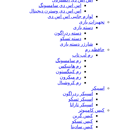
اس اس دی سامسونگ
اس اس دی وسترن دیجیتال
لوازم جانبی اس اس دی
تجهیزات بازی
دسته بازی
دسته ردراگون
دسته تسکو
شارژر دسته بازی
حافظه رم
رم لپ تاپ
رم سامسونگ
رم هاینیکس
رم کینگستون
رم میکرون
رم کروشیال
اسپیکر
اسپیکر ردراگون
اسپیکر تسکو
اسپیکر تازاتا
کیس کامپیوتر
کیس گرین
کیس تسکو
کیس سادیتا