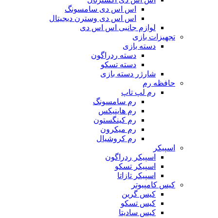
اس اس دی سامسونگ
اس اس دی وسترن دیجیتال
لوازم جانبی اس اس دی
تجهیزات بازی
دسته بازی
دسته ردراگون
دسته تسکو
شارژر دسته بازی
حافظه رم
رم لپ تاپ
رم سامسونگ
رم هاینیکس
رم کینگستون
رم میکرون
رم کروشیال
اسپیکر
اسپیکر ردراگون
اسپیکر تسکو
اسپیکر تازاتا
کیس کامپیوتر
کیس گرین
کیس تسکو
کیس سادیتا