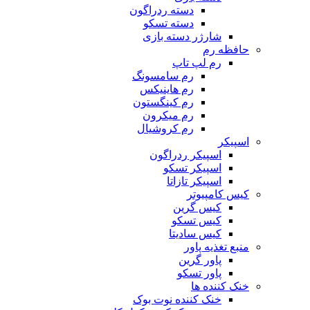
دسته ردراگون
دسته تسکو
شارژر دسته بازی
حافظه رم
رم لپ تاپ
رم سامسونگ
رم هاینیکس
رم کینگستون
رم میکرون
رم کروشیال
اسپیکر
اسپیکر ردراگون
اسپیکر تسکو
اسپیکر تازاتا
کیس کامپیوتر
کیس گرین
کیس تسکو
کیس سادیتا
منبع تغذیه‌ پاور
پاور گرین
پاور تسکو
خنک کننده ها
خنک کننده نوت بوک