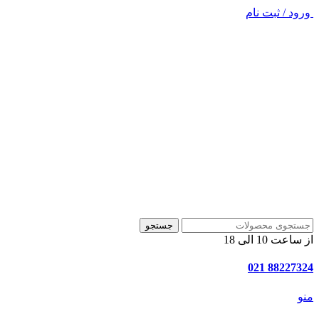
ورود / ثبت نام
جستجو
از ساعت 10 الی 18
88227324 021
منو