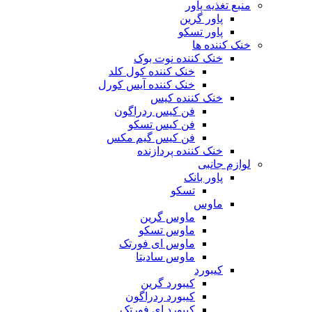
منبع تغذیه‌ پاور
پاور گرین
پاور تسکو
خنک کننده ها
خنک کننده نوت بوک
خنک کننده کول کلد
خنک کننده آیس کورل
خنک کننده کیس
فن کیس ردراگون
فن کیس تسکو
فن کیس گیم مکس
خنک کننده پردازنده
لوازم جانبی
پاور بانک
تسکو
ماوس
ماوس گرین
ماوس تسکو
ماوس ای فورتک
ماوس سادیتا
کیبورد
کیبورد گرین
کیبورد ردراگون
کیبورد ای فورتک