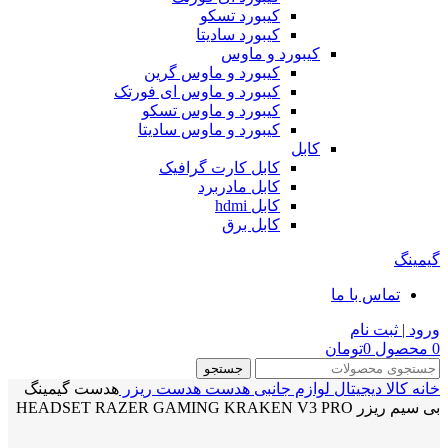
کیبورد تسکو
کیبورد سادیتا
کیبورد و ماوس
کیبورد و ماوس گرین
کیبورد و ماوس ای فورتک
کیبورد و ماوس تسکو
کیبورد و ماوس سادیتا
کابل
کابل کارت گرافیک
کابل مادربرد
کابل hdmi
کابل برق
گیمینگ
تماس با ما
ورود | ثبت نام
0
محصول
0
تومان
جستجو
خانه
کالا دیجیتال
لوازم جانبی
هدست
هدست ریزر
هدست گیمینگ
بی سیم ریزر HEADSET RAZER GAMING KRAKEN V3 PRO