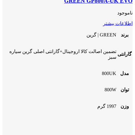
GREEN GP800A-UK EVO
ناموجود
اطلاعات بیشتر
برند
GREEN | گرین
تضمین اصالت کالا اروجینال+گارانتی اصلی گرین سیاره
گارانتی
سبز
مدل
800UK
توان
800W
وزن
1997 گرم