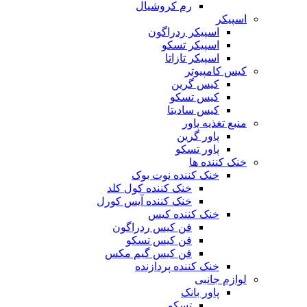
رم کروشیال
اسپیکر
اسپیکر ردراگون
اسپیکر تسکو
اسپیکر تازاتا
کیس کامپیوتر
کیس گرین
کیس تسکو
کیس سادیتا
منبع تغذیه‌ پاور
پاور گرین
پاور تسکو
خنک کننده ها
خنک کننده نوت بوک
خنک کننده کول کلد
خنک کننده آیس کورل
خنک کننده کیس
فن کیس ردراگون
فن کیس تسکو
فن کیس گیم مکس
خنک کننده پردازنده
لوازم جانبی
پاور بانک
تسکو