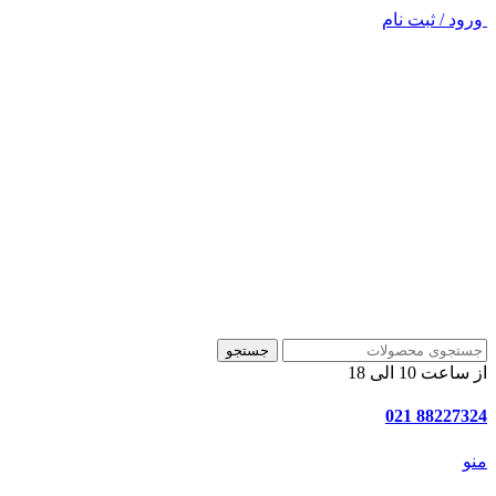
ورود / ثبت نام
جستجو
از ساعت 10 الی 18
88227324 021
منو