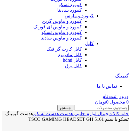
کیبورد تسکو
کیبورد سادیتا
کیبورد و ماوس
کیبورد و ماوس گرین
کیبورد و ماوس ای فورتک
کیبورد و ماوس تسکو
کیبورد و ماوس سادیتا
کابل
کابل کارت گرافیک
کابل مادربرد
کابل hdmi
کابل برق
گیمینگ
تماس با ما
ورود | ثبت نام
0
محصول
0
تومان
جستجو
خانه
کالا دیجیتال
لوازم جانبی
هدست
هدست تسکو
هدست گیمینگ
تسکو با سیم TSCO GAMIMG HEADSET GH 5161