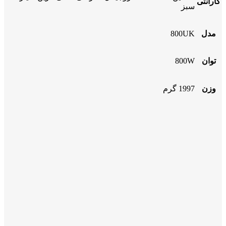
گارانتی
سبز
مدل
800UK
توان
800W
وزن
1997 گرم