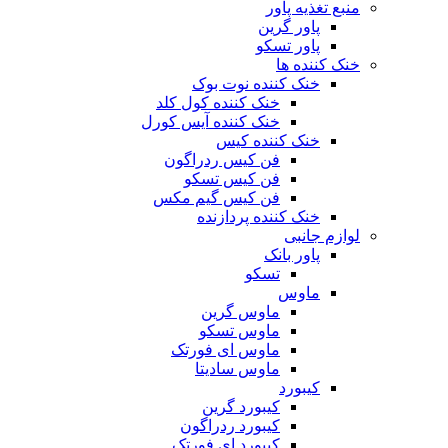
منبع تغذیه‌ پاور
پاور گرین
پاور تسکو
خنک کننده ها
خنک کننده نوت بوک
خنک کننده کول کلد
خنک کننده آیس کورل
خنک کننده کیس
فن کیس ردراگون
فن کیس تسکو
فن کیس گیم مکس
خنک کننده پردازنده
لوازم جانبی
پاور بانک
تسکو
ماوس
ماوس گرین
ماوس تسکو
ماوس ای فورتک
ماوس سادیتا
کیبورد
کیبورد گرین
کیبورد ردراگون
کیبورد ای فورتک