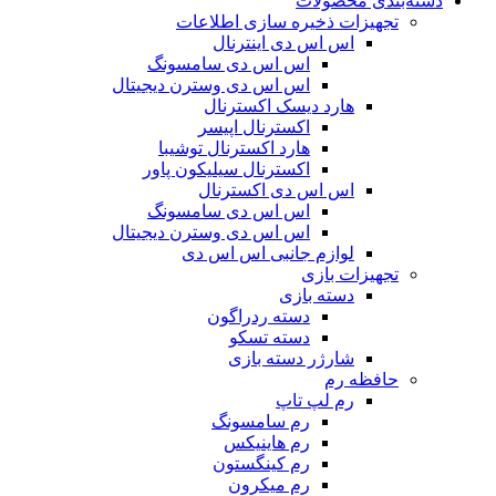
دسته‌بندی محصولات
تجهیزات ذخیره سازی اطلاعات
اس اس دی اینترنال
اس اس دی سامسونگ
اس اس دی وسترن دیجیتال
هارد دیسک اکسترنال
اکسترنال اپیسر
هارد اکسترنال توشیبا
اکسترنال سیلیکون پاور
اس اس دی اکسترنال
اس اس دی سامسونگ
اس اس دی وسترن دیجیتال
لوازم جانبی اس اس دی
تجهیزات بازی
دسته بازی
دسته ردراگون
دسته تسکو
شارژر دسته بازی
حافظه رم
رم لپ تاپ
رم سامسونگ
رم هاینیکس
رم کینگستون
رم میکرون