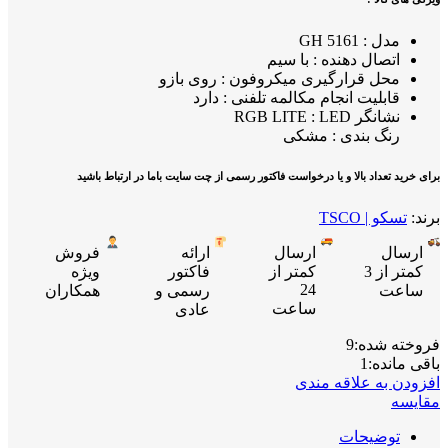
مدل : GH 5161
اتصال دهنده : با سیم
محل قرارگیری میکروفون : روی بازو
قابلیت انجام مکالمه تلفنی : دارد
نشانگر RGB LITE : LED
برای خرید تعداد بالا و یا درخواست فاکتور رسمی از چت سایت باما در ارتباط باشید
برند:
تسکو | TSCO
ارسال
ارسال
ارائه
فروش
کمتر از 3
کمتر از
فاکتور
ویژه
24
ساعت
رسمی و
همکاران
ساعت
عادی
فروخته شده:
9
باقی مانده:
1
افزودن به علاقه مندی
مقایسه
توضیحات