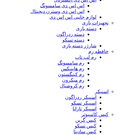
اس اس دی سامسونگ
اس اس دی وسترن دیجیتال
لوازم جانبی اس اس دی
تجهیزات بازی
دسته بازی
دسته ردراگون
دسته تسکو
شارژر دسته بازی
حافظه رم
رم لپ تاپ
رم سامسونگ
رم هاینیکس
رم کینگستون
رم میکرون
رم کروشیال
اسپیکر
اسپیکر ردراگون
اسپیکر تسکو
اسپیکر تازاتا
کیس کامپیوتر
کیس گرین
کیس تسکو
کیس سادیتا