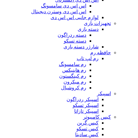
اس اس دی سامسونگ
اس اس دی وسترن دیجیتال
لوازم جانبی اس اس دی
تجهیزات بازی
دسته بازی
دسته ردراگون
دسته تسکو
شارژر دسته بازی
حافظه رم
رم لپ تاپ
رم سامسونگ
رم هاینیکس
رم کینگستون
رم میکرون
رم کروشیال
اسپیکر
اسپیکر ردراگون
اسپیکر تسکو
اسپیکر تازاتا
کیس کامپیوتر
کیس گرین
کیس تسکو
کیس سادیتا