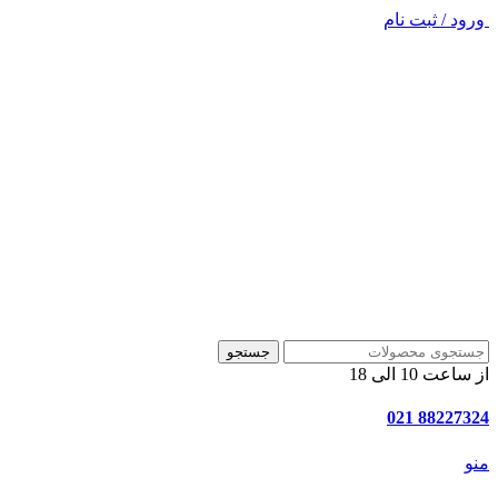
ورود / ثبت نام
جستجو
از ساعت 10 الی 18
88227324 021
منو