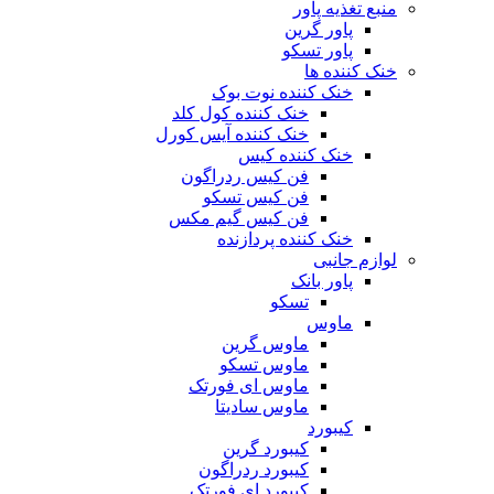
منبع تغذیه‌ پاور
پاور گرین
پاور تسکو
خنک کننده ها
خنک کننده نوت بوک
خنک کننده کول کلد
خنک کننده آیس کورل
خنک کننده کیس
فن کیس ردراگون
فن کیس تسکو
فن کیس گیم مکس
خنک کننده پردازنده
لوازم جانبی
پاور بانک
تسکو
ماوس
ماوس گرین
ماوس تسکو
ماوس ای فورتک
ماوس سادیتا
کیبورد
کیبورد گرین
کیبورد ردراگون
کیبورد ای فورتک