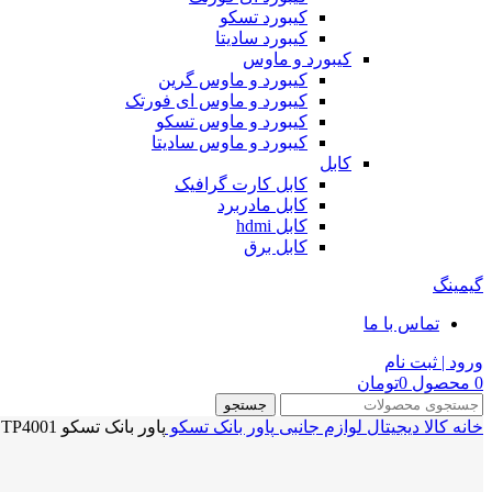
کیبورد تسکو
کیبورد سادیتا
کیبورد و ماوس
کیبورد و ماوس گرین
کیبورد و ماوس ای فورتک
کیبورد و ماوس تسکو
کیبورد و ماوس سادیتا
کابل
کابل کارت گرافیک
کابل مادربرد
کابل hdmi
کابل برق
گیمینگ
تماس با ما
ورود | ثبت نام
0
محصول
0
تومان
جستجو
خانه
کالا دیجیتال
لوازم جانبی
پاور بانک
تسکو
پاور بانک تسکو TSCO POWER BANK 40000mAh TP4001