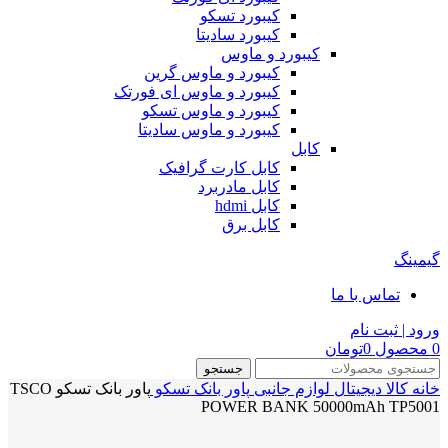
کیبورد تسکو
کیبورد سادیتا
کیبورد و ماوس
کیبورد و ماوس گرین
کیبورد و ماوس ای فورتک
کیبورد و ماوس تسکو
کیبورد و ماوس سادیتا
کابل
کابل کارت گرافیک
کابل مادربرد
کابل hdmi
کابل برق
گیمینگ
تماس با ما
ورود | ثبت نام
0
محصول
0
تومان
جستجو
خانه
کالا دیجیتال
لوازم جانبی
پاور بانک
تسکو
پاور بانک تسکو TSCO
POWER BANK 50000mAh TP5001