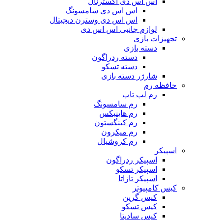
اس اس دی اکسترنال
اس اس دی سامسونگ
اس اس دی وسترن دیجیتال
لوازم جانبی اس اس دی
تجهیزات بازی
دسته بازی
دسته ردراگون
دسته تسکو
شارژر دسته بازی
حافظه رم
رم لپ تاپ
رم سامسونگ
رم هاینیکس
رم کینگستون
رم میکرون
رم کروشیال
اسپیکر
اسپیکر ردراگون
اسپیکر تسکو
اسپیکر تازاتا
کیس کامپیوتر
کیس گرین
کیس تسکو
کیس سادیتا