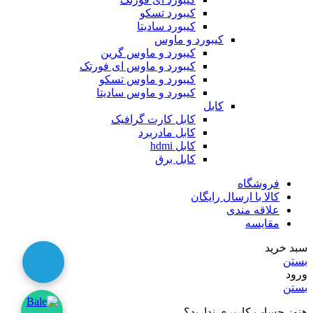
کیبورد تسکو
کیبورد سادیتا
کیبورد و ماوس
کیبورد و ماوس گرین
کیبورد و ماوس ای فورتک
کیبورد و ماوس تسکو
کیبورد و ماوس سادیتا
کابل
کابل کارت گرافیک
کابل مادربرد
کابل hdmi
کابل برق
فروشگاه
کالا با ارسال رایگان
علاقه مندی
مقایسه
سبد خرید
بستن
ورود
بستن
هنوز حساب کاربری ندارید؟