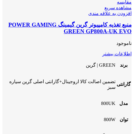
مقایسه
مشاهده سریع
افزودن به علاقه مندی
منبع تغذیه کامپیوتر گرین گیمینگ POWER GAMING
GREEN GP800A-UK EVO
ناموجود
اطلاعات بیشتر
برند
GREEN | گرین
تضمین اصالت کالا اروجینال+گارانتی اصلی گرین سیاره
گارانتی
سبز
مدل
800UK
توان
800W