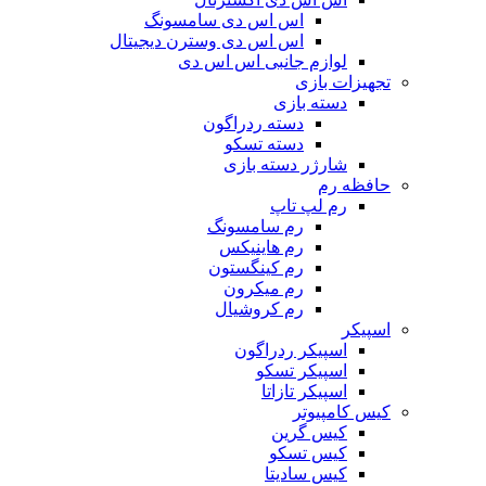
اس اس دی سامسونگ
اس اس دی وسترن دیجیتال
لوازم جانبی اس اس دی
تجهیزات بازی
دسته بازی
دسته ردراگون
دسته تسکو
شارژر دسته بازی
حافظه رم
رم لپ تاپ
رم سامسونگ
رم هاینیکس
رم کینگستون
رم میکرون
رم کروشیال
اسپیکر
اسپیکر ردراگون
اسپیکر تسکو
اسپیکر تازاتا
کیس کامپیوتر
کیس گرین
کیس تسکو
کیس سادیتا