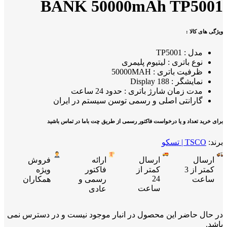
BANK 50000mAh TP5001
ویژگی های کالا :
مدل : TP5001
نوع باتری : لیتیوم پلیمری
ظرفیت باتری : 50000MAH
نمایشگر : Display 188
مدت زمان شارژ باتری : حدود 24 ساعت
گارانتی اصلی و رسمی توسن سیستم در ایران
برای خرید تعداد و یا درخواست فاکتور رسمی از طریق چت باما در تماس باشید
برند:
TSCO | تسکو
ارسال
ارسال
ارائه
فروش
کمتر از 3
کمتر از
فاکتور
ویژه
24
ساعت
رسمی و
همکاران
ساعت
عادی
در حال حاضر این محصول در انبار موجود نیست و در دسترس نمی
باشد.