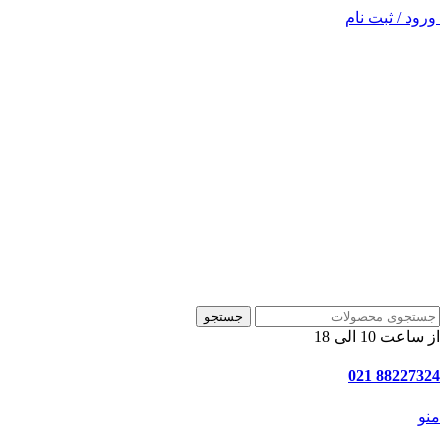
ورود / ثبت نام
جستجو
از ساعت 10 الی 18
88227324 021
منو