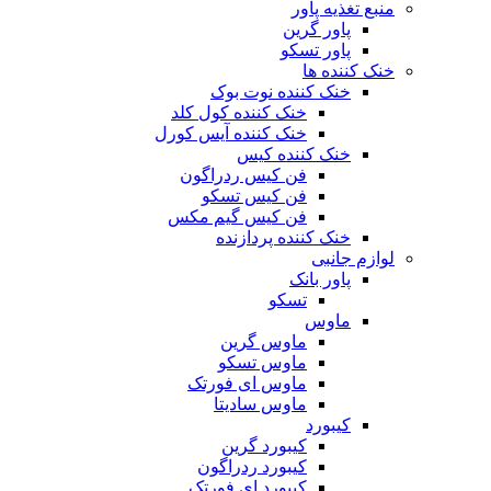
منبع تغذیه‌ پاور
پاور گرین
پاور تسکو
خنک کننده ها
خنک کننده نوت بوک
خنک کننده کول کلد
خنک کننده آیس کورل
خنک کننده کیس
فن کیس ردراگون
فن کیس تسکو
فن کیس گیم مکس
خنک کننده پردازنده
لوازم جانبی
پاور بانک
تسکو
ماوس
ماوس گرین
ماوس تسکو
ماوس ای فورتک
ماوس سادیتا
کیبورد
کیبورد گرین
کیبورد ردراگون
کیبورد ای فورتک