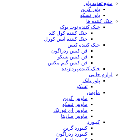
منبع تغذیه‌ پاور
پاور گرین
پاور تسکو
خنک کننده ها
خنک کننده نوت بوک
خنک کننده کول کلد
خنک کننده آیس کورل
خنک کننده کیس
فن کیس ردراگون
فن کیس تسکو
فن کیس گیم مکس
خنک کننده پردازنده
لوازم جانبی
پاور بانک
تسکو
ماوس
ماوس گرین
ماوس تسکو
ماوس ای فورتک
ماوس سادیتا
کیبورد
کیبورد گرین
کیبورد ردراگون
کیبورد ای فورتک