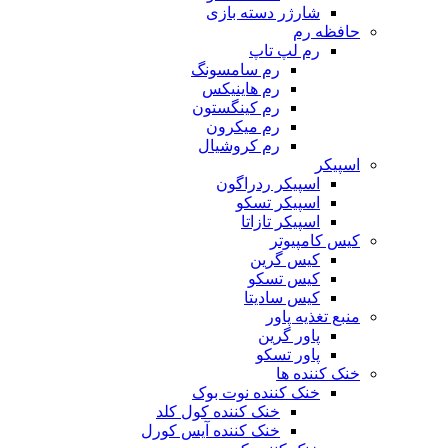
شارژر دسته بازی
حافظه رم
رم لپ تاپ
رم سامسونگ
رم هاینیکس
رم کینگستون
رم میکرون
رم کروشیال
اسپیکر
اسپیکر ردراگون
اسپیکر تسکو
اسپیکر تازاتا
کیس کامپیوتر
کیس گرین
کیس تسکو
کیس سادیتا
منبع تغذیه‌ پاور
پاور گرین
پاور تسکو
خنک کننده ها
خنک کننده نوت بوک
خنک کننده کول کلد
خنک کننده آیس کورل