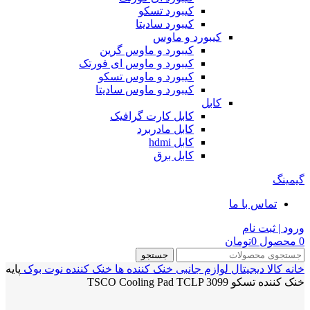
کیبورد تسکو
کیبورد سادیتا
کیبورد و ماوس
کیبورد و ماوس گرین
کیبورد و ماوس ای فورتک
کیبورد و ماوس تسکو
کیبورد و ماوس سادیتا
کابل
کابل کارت گرافیک
کابل مادربرد
کابل hdmi
کابل برق
گیمینگ
تماس با ما
ورود | ثبت نام
0
محصول
0
تومان
جستجو
خانه
کالا دیجیتال
لوازم جانبی
خنک کننده ها
خنک کننده نوت بوک
پایه
خنک کننده تسکو TSCO Cooling Pad TCLP 3099