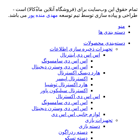
تمام حقوق اين وب‌سايت برای (فروشگاه آنلاین ماه‌‌‌‌‌‌ُکالا) است -
طراحی و پیاده سازی توسط تیم توسعه
مهدی منده پور
می باشد.
منو
دسته بندی ها
دسته‌بندی محصولات
تجهیزات ذخیره سازی اطلاعات
اس اس دی اینترنال
اس اس دی سامسونگ
اس اس دی وسترن دیجیتال
هارد دیسک اکسترنال
اکسترنال اپیسر
هارد اکسترنال توشیبا
اکسترنال سیلیکون پاور
اس اس دی اکسترنال
اس اس دی سامسونگ
اس اس دی وسترن دیجیتال
لوازم جانبی اس اس دی
تجهیزات بازی
دسته بازی
دسته ردراگون
دسته تسکو