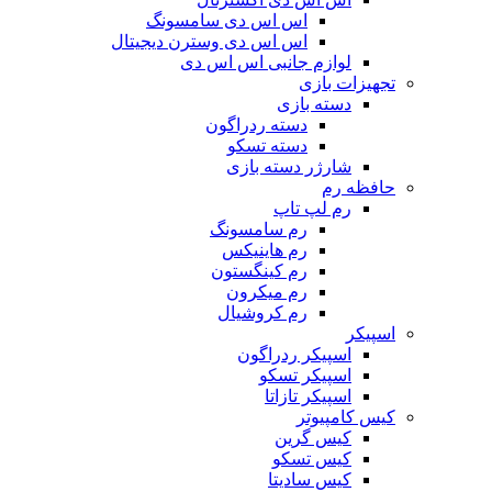
اس اس دی سامسونگ
اس اس دی وسترن دیجیتال
لوازم جانبی اس اس دی
تجهیزات بازی
دسته بازی
دسته ردراگون
دسته تسکو
شارژر دسته بازی
حافظه رم
رم لپ تاپ
رم سامسونگ
رم هاینیکس
رم کینگستون
رم میکرون
رم کروشیال
اسپیکر
اسپیکر ردراگون
اسپیکر تسکو
اسپیکر تازاتا
کیس کامپیوتر
کیس گرین
کیس تسکو
کیس سادیتا