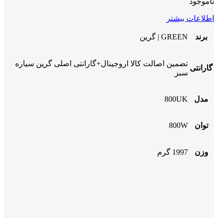
ناموجود
اطلاعات بیشتر
برند
GREEN | گرین
تضمین اصالت کالا اروجینال+گارانتی اصلی گرین سیاره
گارانتی
سبز
مدل
800UK
توان
800W
وزن
1997 گرم