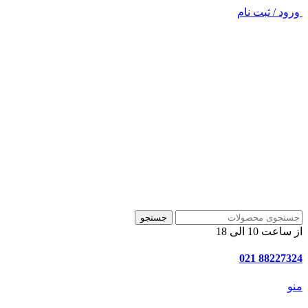
ورود / ثبت نام
جستجو
از ساعت 10 الی 18
88227324 021
منو