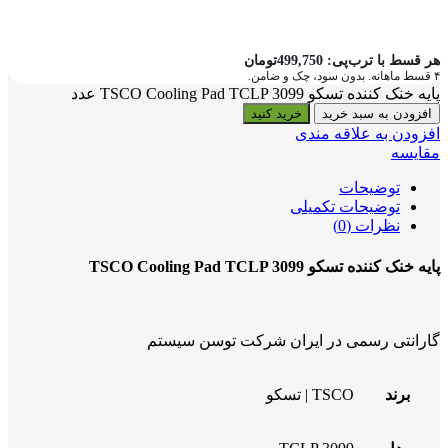
هر قسط با ترب‌پی:
499,750
تومان
۴ قسط ماهانه. بدون سود، چک و ضامن.
پایه خنک کننده تسکو TSCO Cooling Pad TCLP 3099 عدد
افزودن به سبد خرید
خرید کنید
افزودن به علاقه مندی
مقایسه
توضیحات
توضیحات تکمیلی
نظرات (0)
پایه خنک کننده تسکو TSCO Cooling Pad TCLP 3099
گارانتی رسمی در ایران شرکت توسن سیستم
برند
TSCO | تسکو