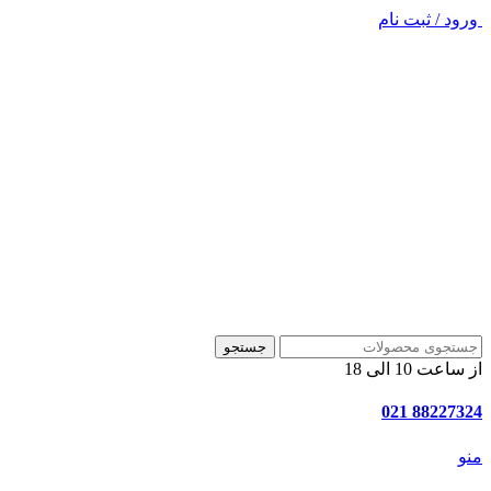
ورود / ثبت نام
جستجو
از ساعت 10 الی 18
88227324 021
منو