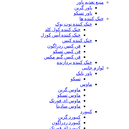
منبع تغذیه‌ پاور
پاور گرین
پاور تسکو
خنک کننده ها
خنک کننده نوت بوک
خنک کننده کول کلد
خنک کننده آیس کورل
خنک کننده کیس
فن کیس ردراگون
فن کیس تسکو
فن کیس گیم مکس
خنک کننده پردازنده
لوازم جانبی
پاور بانک
تسکو
ماوس
ماوس گرین
ماوس تسکو
ماوس ای فورتک
ماوس سادیتا
کیبورد
کیبورد گرین
کیبورد ردراگون
کیبورد ای فورتک