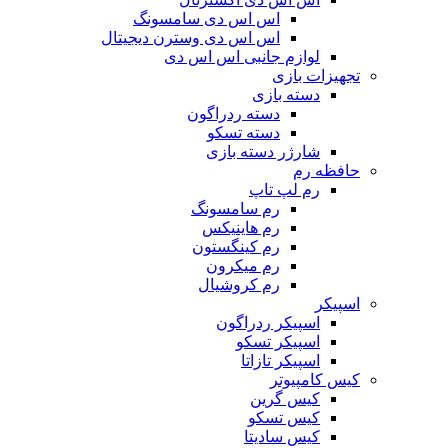
اس اس دی سامسونگ
اس اس دی وسترن دیجیتال
لوازم جانبی اس اس دی
تجهیزات بازی
دسته بازی
دسته ردراگون
دسته تسکو
شارژر دسته بازی
حافظه رم
رم لپ تاپ
رم سامسونگ
رم هاینیکس
رم کینگستون
رم میکرون
رم کروشیال
اسپیکر
اسپیکر ردراگون
اسپیکر تسکو
اسپیکر تازاتا
کیس کامپیوتر
کیس گرین
کیس تسکو
کیس سادیتا