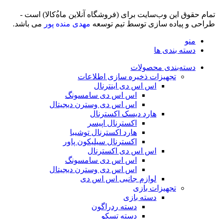
تمام حقوق اين وب‌سايت برای (فروشگاه آنلاین ماه‌‌‌‌‌‌ُکالا) است -
طراحی و پیاده سازی توسط تیم توسعه
مهدی منده پور
می باشد.
منو
دسته بندی ها
دسته‌بندی محصولات
تجهیزات ذخیره سازی اطلاعات
اس اس دی اینترنال
اس اس دی سامسونگ
اس اس دی وسترن دیجیتال
هارد دیسک اکسترنال
اکسترنال اپیسر
هارد اکسترنال توشیبا
اکسترنال سیلیکون پاور
اس اس دی اکسترنال
اس اس دی سامسونگ
اس اس دی وسترن دیجیتال
لوازم جانبی اس اس دی
تجهیزات بازی
دسته بازی
دسته ردراگون
دسته تسکو