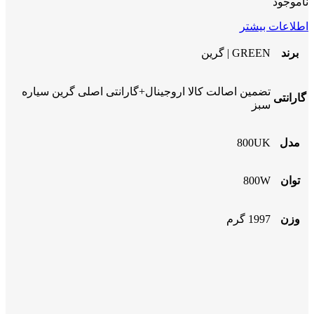
ناموجود
اطلاعات بیشتر
برند
GREEN | گرین
تضمین اصالت کالا اروجینال+گارانتی اصلی گرین سیاره
گارانتی
سبز
مدل
800UK
توان
800W
وزن
1997 گرم