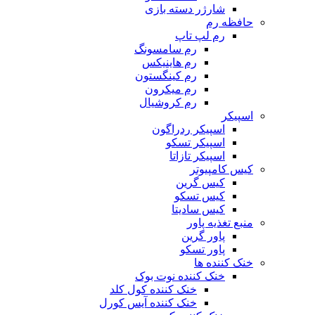
شارژر دسته بازی
حافظه رم
رم لپ تاپ
رم سامسونگ
رم هاینیکس
رم کینگستون
رم میکرون
رم کروشیال
اسپیکر
اسپیکر ردراگون
اسپیکر تسکو
اسپیکر تازاتا
کیس کامپیوتر
کیس گرین
کیس تسکو
کیس سادیتا
منبع تغذیه‌ پاور
پاور گرین
پاور تسکو
خنک کننده ها
خنک کننده نوت بوک
خنک کننده کول کلد
خنک کننده آیس کورل