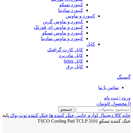
کیبورد تسکو
کیبورد سادیتا
کیبورد و ماوس
کیبورد و ماوس گرین
کیبورد و ماوس ای فورتک
کیبورد و ماوس تسکو
کیبورد و ماوس سادیتا
کابل
کابل کارت گرافیک
کابل مادربرد
کابل hdmi
کابل برق
گیمینگ
تماس با ما
ورود | ثبت نام
0
محصول
0
تومان
جستجو
خانه
کالا دیجیتال
لوازم جانبی
خنک کننده ها
خنک کننده نوت بوک
پایه
خنک کننده تسکو TSCO Cooling Pad TCLP 3101